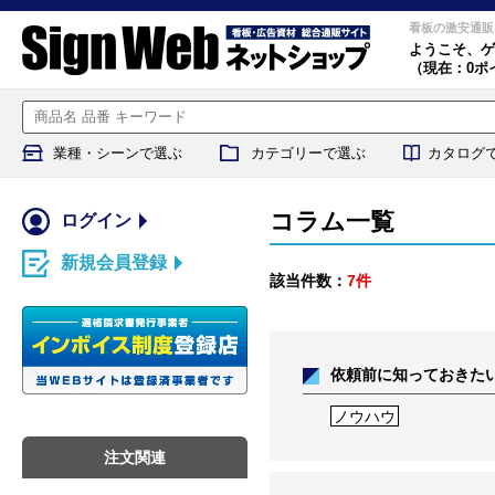
看板の激安通販
ようこそ、
ゲ
（現在：0ポ
業種・シーンで選ぶ
カテゴリーで選ぶ
カタログ
コラム一覧
ログイン
新規会員登録
該当件数：
7件
依頼前に知っておきた
ノウハウ
注文関連