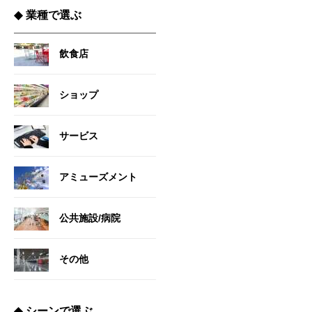
◆
業種で選ぶ
飲食店
ショップ
サービス
アミューズメント
公共施設/病院
その他
◆
シーンで選ぶ