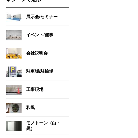
展示会/セミナー
イベント/催事
会社説明会
駐車場/駐輪場
工事現場
和風
モノトーン（白・
黒）