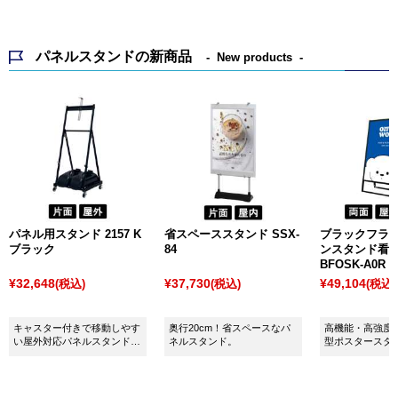
パネルスタンドの新商品
New products
パネル用スタンド 2157 K
省スペーススタンド SSX-
ブラックフラ
ブラック
84
ンスタンド看板 
BFOSK-A0R
¥32,648
¥37,730
¥49,104
(税込)
(税込)
(税込)
キャスター付きで移動しやす
奥行20cm！省スペースなパ
高機能・高強度
い屋外対応パネルスタンド
ネルスタンド。
型ポスタースタン
（ブラック）
面/ブラック）