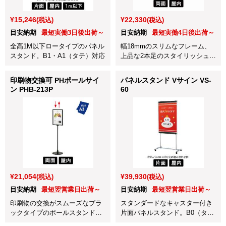
¥15,246
¥22,330
(税込)
(税込)
目安納期
最短実働3日後出荷～
目安納期
最短実働4日後出荷～
全高1M以下ロータイプのパネル
幅18mmのスリムなフレーム、
スタンド。B1・A1（タテ）対応
上品な2本足のスタイリッシュ形
状。A3タテ。
印刷物交換可 PHポールサイ
パネルスタンド Vサイン VS-
ン PHB-213P
60
¥21,054
¥39,930
(税込)
(税込)
目安納期
最短翌営業日出荷～
目安納期
最短翌営業日出荷～
印刷物の交換がスムーズなブラ
スタンダードなキャスター付き
ックタイプのポールスタンドで
片面パネルスタンド。B0（タ
す。A3タテ対応。
テ）～A1（ヨコ）対応