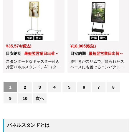
¥35,574
¥18,005
(税込)
(税込)
目安納期
最短翌営業日出荷～
目安納期
最短翌営業日出荷～
スタンダードなキャスター付き
奥行きがスリムで、限られたス
片面パネルスタンド。A1（タ
ペースにも置けるコンパクト設
テ）～A3（ヨコ）対応
計なパネルスタンド。
1
2
3
4
5
6
7
8
9
10
次へ
パネルスタンドとは