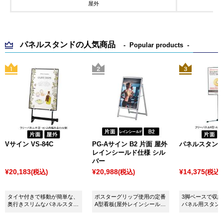
屋外
パネルスタンドの人気商品
Popular products
Vサイン VS-84C
PG-Aサイン B2 片面 屋外
パネルスタンド 
レインシールド仕様 シル
バー
¥20,183
¥20,988
¥14,375
(税込)
(税込)
(税込)
タイヤ付きで移動が簡単な、
ポスターグリップ使用の定番
3脚ベースで収
奥行きスリムなパネルスタン
A型看板(屋外レインシールド
パネル用スタンド
ド。
仕様/シルバー )
～A3(ヨコ)対応