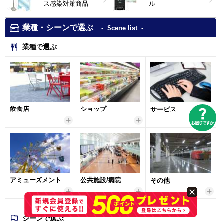
ス感染対策商品
ル
業種・シーンで選ぶ
Scene list
業種で選ぶ
飲食店
ショップ
サービス
アミューズメント
公共施設/病院
その他
シーンで選ぶ