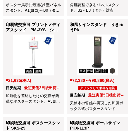
ポスター掲示に最適なL型パネル
角度調整できるパネルスタン
スタンド。A1(ヨコ)～B0（タ
ド。B2～B3（タテ）対応
テ）対応
印刷物交換可 プリントメディ
和風サインスタンド りきゅ
アスタンド PM-3YS シル
うPA
バー
¥21,635
¥72,380～¥90,860
(税込)
(税込)
目安納期
最短実働2日後出荷～
クリックして価格を確認
目安納期
最短実働5日後出荷～
印刷物を差込むだけの交換が簡
単なポスタースタンド。A3ヨコ
天然木の質感を再現した和風ボ
対応
ックス式ポスタースタンド
印刷物交換可 ポスタースタン
印刷物交換可 ポールサイン
ド SKS-29
PHX-113P