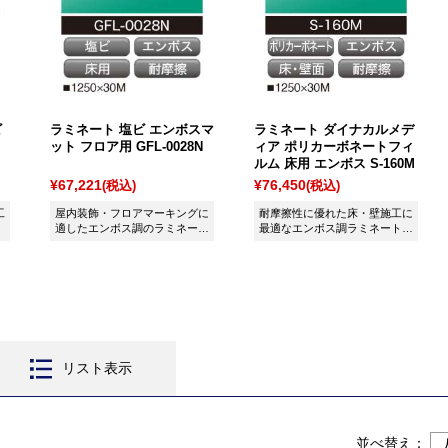
ビ
ラミネート 塩ビ エンボスマ
ラミネート ダイナカルメデ
ット フロア用 GFL-0028N
ィア ポリカーボネートフィ
ルム 床用 エンボス S-160M
¥67,221
¥76,450
(税込)
(税込)
工
屋内装飾・フロアマーキングに
耐摩擦性に優れた床・壁施工に
適したエンボス調のラミネート
最適なエンボス調ラミネートで
です。
す。
リスト表示
並べ替え：