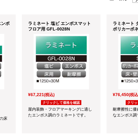
 エンボ
ラミネート 塩ビ エンボスマット
ラミネート 
フロア用 GFL-0028N
ポリカーボネ
エンボス S-1
¥67,221
¥76,450
(税込)
(税込
クリックして価格を確認
クリッ
屋内装飾・フロアマーキングに適し
耐摩擦性に優
たエンボス調のラミネートです。
なエンボス調
の床