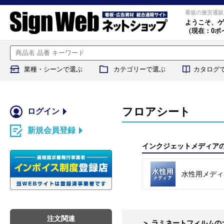
看板の激安通販
ようこそ、
ゲ
（現在：0ポ
業種・シーンで選ぶ
カテゴリーで選ぶ
カタログ
フロアシート
ログイン
新規会員登録
インクジェットメディア
水性用メディ
注文関連
＞
ラミネートフィルムの