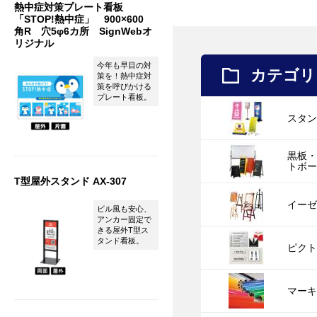
熱中症対策プレート看板
「STOP!熱中症」 900×600
角R 穴5φ6カ所 SignWebオ
リジナル
今年も早目の対
カテゴリ
策を！熱中症対
策を呼びかける
プレート看板。
スタ
黒板
トボ
T型屋外スタンド AX-307
イー
ビル風も安心、
アンカー固定で
きる屋外T型ス
タンド看板。
ピク
マー