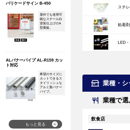
バリケードサイン B-450
スチ
屋外でも使用可
能なスチール白
塗装仕上げのA
粘着
型看板。
LED
ALバナーパイプ AL-R159 カッ
ト対応
希望のサイズに
カットできるス
業種・シ
タイリッシュな
アルミ製バナー
パイプ。
業種で選
飲食店
もっと見る