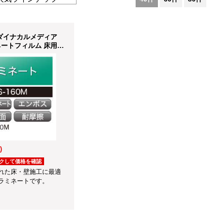
ダイナカルメディア
ートフィルム 床用
60M
)
クして価格を確認
れた床・壁施工に最適
ラミネートです。