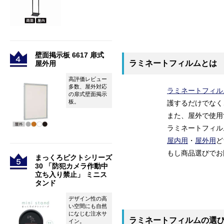
壁面掲示板 6617 扉式
ラミネートフィルムとは
屋外用
高評価レビュー
多数、屋外対応
ラミネートフィル
の扉式壁面掲示
板。
護するだけでなく
また、屋外で使用
ラミネートフィル
屋内用
・
屋外用
ど
もし商品選びでお
まっくろピクトシリーズ
30 「防犯カメラ作動中
立ち入り禁止」 ミニス
タンド
デザイン性の高
い空間にも自然
になじむ注水サ
ラミネートフィルムの選
イン。