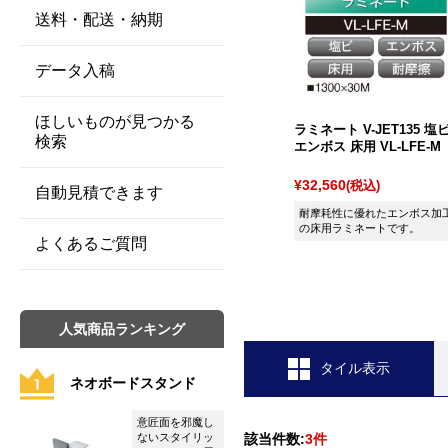
送料・配送・納期
データ入稿
ほしいものが見つかる
ラミネート V-JET135 塩
検索
エンボス 床用 VL-LFE-M
¥32,560
(税込)
自動見積できます
耐摩耗性に優れたエンボス加
の床用ラミネートです。
よくあるご質問
人気商品ランキング
タイル表示
ネオボードスタンド
意匠面を邪魔し
ないスタイリッ
該当件数:
3件