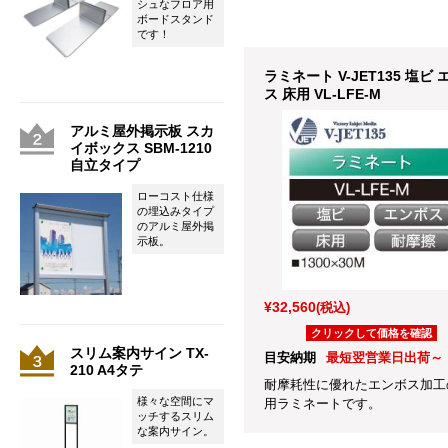
シュなフロア用
ボードスタンド
です！
ラミネート V-JET135 塩ビ
ス 床用 VL-LFE-M
アルミ屋外掲示板 スカ
イボックス SBM-1210
自立タイプ
ローコスト仕様
の埋込みタイプ
のアルミ屋外掲
示板。
¥32,560
(税込)
クリックして価格を確認
スリム案内サイン TX-
目安納期
最短翌営業日出荷～
210 A4タテ
耐摩耗性に優れたエンボス加工
様々な空間にマ
用ラミネートです。
ッチするスリム
な案内サイン。