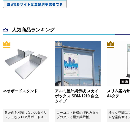
人気商品ランキング
ネオボードスタンド
アルミ屋外掲示板 スカイ
スリム案内サイン
ボックス SBM-1210 自立
A4タテ
タイプ
意匠面を邪魔しないスタイリ
ローコスト仕様の埋込みタイ
様々な空間にマ
ッシュなフロア用ボードスタ
プのアルミ屋外掲示板。
ムな案内サイン
ンドです！