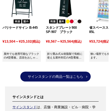
バリケードサイン B-445
スタンドプレート900
省スペーススタン
SP-907 ブラック
85L
¥13,504～¥25,102
¥8,567～¥25,564
¥53,724
(税込)
(税込)
(税込)
屋外でも使用可能なブラック
折り畳み式＆樹脂製で気軽に
狭い場所でもす
のA型看板。店頭をおしゃれ
使える屋外対応のA型看板
ます。
に飾ってくれます。面板サイ
（両面）。SP-907：ブラッ
ズ：W450×H450mm
ク。表示サイズ：
W300×H760mm
サインスタンドの商品一覧はこちら
サインスタンドとは
サインスタンド
は、店舗・商業施設・ビル・病院・学