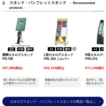
スタンド・パンフレットスタンド
Recommended
ョークと比べて文字などをはっきり表現することがで
products
き、書き消しも簡単に行えます。
ホワイトボードは、アルミ枠の付いたスタンダードな
タイプをはじめ、学校や会社の会議室などでよく見か
ける回転ボードタイプ、持ち運びが簡単でさまざまな
場所に貼り付けが可能なシートタイプ、脚が付いたス
タンドタイプなどバリエーションも豊富です。
また、
マーカーペン
や
イレーサー
などの関連商品も多
く取り揃えていますので、ぜひ一緒にチェックしてみ
開脚カタログスタンド
L型カタログスタンド
R型カタログ
PR-75B
PRL-052 シルバー
PRX-072
てください。
¥27,588
¥43,124
¥71,148
(税込)
(税込)
(税込)
B2～B1のパネルが設置可能
移動自在のL型カタログスタ
見やすく、取り
な可変式ワイヤーラックで
ンド。
型のカタログス
す！
カタログスタンド・パンフレットスタンドの商品一覧はこ