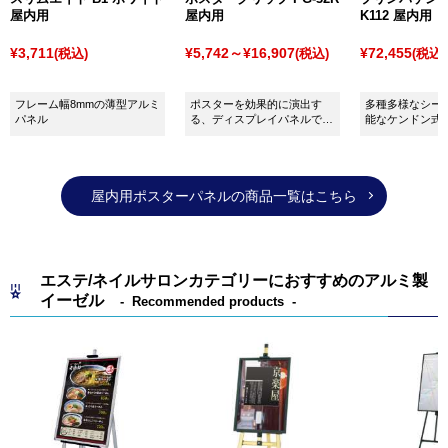
激安・格安のネット通販を利用して価格を安く押さえ
屋内用
屋内用
K112 屋内用
ることで製作可能な簡易タイプのスタンド看板も増加
¥3,711
¥5,742～¥16,907
¥72,455
(税込)
(税込)
(税込)
傾向にあります。
フレーム幅8mmの薄型アルミ
ポスターを効果的に演出す
多種多様なシー
パネル
る、ディスプレイパネルで
能なケンドン式
す。
ネルです！
屋内用ポスターパネルの商品一覧はこちら
エステ/ネイルサロンカテゴリーにおすすめのアルミ製
イーゼル
Recommended products