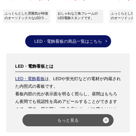
ふっくらとした雰囲気が特徴
おしゃれな三角フレームの
ふっくらとした
のオーソドックスなLEDライ
LED電飾スタンドです。
のオーソドックス
トサインです。
トサインです。
LED・電飾看板の商品一覧はこちら
LED・電飾看板とは
LED・電飾看板
は、LEDや蛍光灯などの電材が内蔵され
た内照式の看板です。
看板内部の光が表示面を明るく照らし、昼間はもちろ
ん夜間でも視認性を高めアピールすることができます
ので、屋内・屋外問わず飲食店やサービス業をはじめ
としたさまざまな場所で使用されています。
もっと見る
看板の面板には光を透過させる乳半色のアクリル板な
どが使われ、そこに出力した
電飾フィルム
を貼り付け