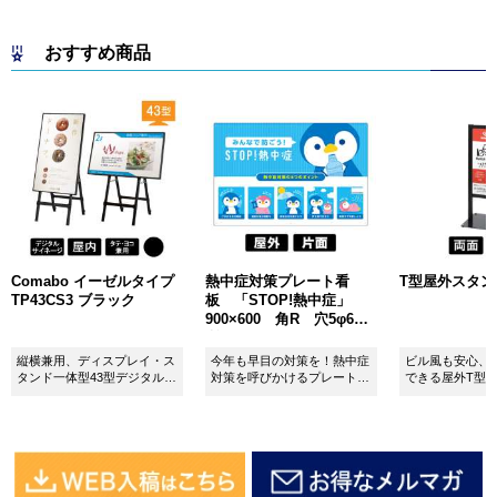
おすすめ商品
Comabo イーゼルタイプ
熱中症対策プレート看
T型屋外スタンド 
TP43CS3 ブラック
板 「STOP!熱中症」
900×600 角R 穴5φ6カ
所 SignWebオリジナル
縦横兼用、ディスプレイ・ス
今年も早目の対策を！熱中症
ビル風も安心、
タンド一体型43型デジタルサ
対策を呼びかけるプレート看
できる屋外T型
イネージ。
板。
板。