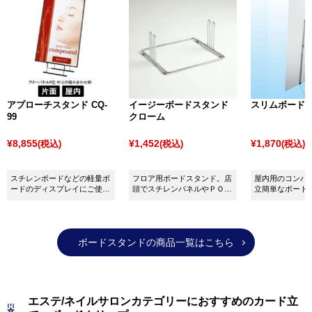
タンドがよく設置されています。
また、小売店頭やスタンド看板のオプションとして、
A4またはA4三つ折りサイズのチラシ・パンフレットが
収納できる
カタログホルダー
がよく使われます。
その他、病院・銀行・美容院など、待合室へ雑誌を設
置する場合に必要な
マガジンラック
も取り扱っており
アプローチスタンド CQ-
イージーボードスタンド
スリムボードス
ますので、商品選びでお困りの際はぜひお気軽にお問
99
クローム
い合わせください。
¥8,855
¥1,452
¥1,870
(税込)
(税込)
(税込)
スチレンボードなどの軽量ボ
フロア用ボードスタンド。店
屋内用のコンパ
ードのディスプレイにご使用
頭でスチレンパネルやＰＯＰ
立簡単なボード
下さい。
ボードを自立させるのに最
す！
適。
ボードスタンドの商品一覧はこちら
エステ/ネイルサロンカテゴリーにおすすめのカード立