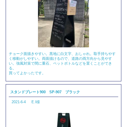
クリップで挟み、
卓上用
や壁付用として掲示するため
の什器です。
商品によって挟むパネルのサイズや厚みが決まってい
ますので、仕様について事前によくご確認ください。
卓上向けのシンプルな「
クリップスタンド FP-40
」
は、ゴムシート仕様でカラーバリエーションも豊富と
なっています。
角度調整が可能な定番の「
マグネットパネルホルダ
チョーク面描きやすい。黒地に白文字、おしゃれ。取手持ちやす
ー
」は、強化マグネットでしっかりと固定することが
く移動がしやすい。両面描けるので、道路の両方向から見やす
い。強風対策で間に重石、ペットボトルなどを置くことができ
できます。
る。
挟む・受ける・吊り下げるの3種類の取り付けが可能な
買ってよかったです。
「
パネルクリップ
」は、1～13mmまでのパネル厚に対
応しており使い方の幅も広がります。
スタンドプレート900 SP-907 ブラック
その他にもさまざまなカード立てやボードクリップを
取り揃えていますので、ぜひご覧ください。
2021-6-4
E.I様