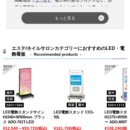
店の雰囲気やイメージに合わせてカラーを選べます。
また、アルミ素材のため光沢感のあるものが多く、堅
もっと見る
牢でスタイリッシュなイメージを与えると共に高級感
も演出できるため、基本的にどんなお店にもよく合い
ます。
屋内・屋外問わず設置が可能となっていますので、お
エステ/ネイルサロンカテゴリーにおすすめのLED・電
店だけではなく遊園地や動物園、テーマパークなど
飾看板
Recommended products
様々な場所で見かけることの多いアイテムです。
アルミ製イーゼルとの組み合わせとしては、やはり同
じアルミ枠の
ポスターパネル
や
屋外対応のライトパネ
ル
などが調和します。イーゼル本体とパネル枠の色を
合わせることで、より統一感のあるおしゃれな印象を
与えることができます。
木製イーゼル
と比べてサイズや種類も豊富なので、設
置する場所やシーンに合わせてお好きなアイテムをぜ
LED電飾スタンドサイン
LED電飾スタンド CSS-
LED電飾スタ
ひ選んでみてください。
H1040×W500mm ブラッ
50L
H1375×W50
ク ADO-701T-LED
ー ADO-800T-
¥12,540～¥93,720
¥161,700
¥108,240
(税込)
(税込)
(税込