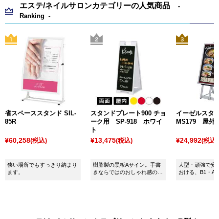
エステ/ネイルサロンカテゴリーの人気商品
Ranking
省スペーススタンド SIL-
スタンドプレート900 チョ
イーゼルス
85R
ーク用 SP-918 ホワイ
MS179 屋外
ト
¥60,258
¥13,475
¥24,992
(税込)
(税込)
(税込)
狭い場所でもすっきり納まり
樹脂製の黒板Aサイン。手書
大型・頑強で安
ます。
きならではのおしゃれ感のあ
おける、B1・A
る看板に。リアルタイムで情
したアルミイー
報更新ができます。SP-
918：ホワイト。