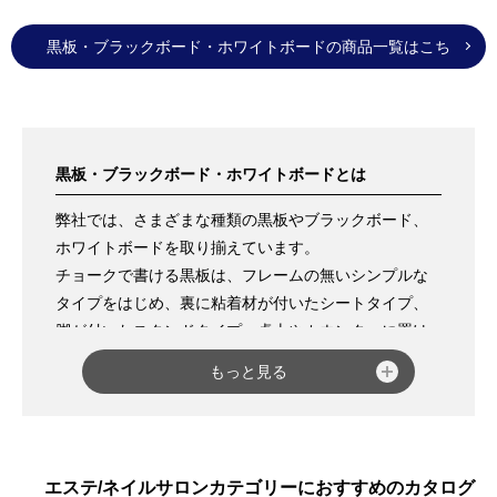
黒板・ブラックボード・ホワイトボードの商品一覧はこち
ら
黒板・ブラックボード・ホワイトボードとは
弊社では、さまざまな種類の黒板やブラックボード、
ホワイトボードを取り揃えています。
チョークで書ける黒板は、フレームの無いシンプルな
タイプをはじめ、裏に粘着材が付いたシートタイプ、
脚が付いたスタンドタイプ、卓上やカウンターに置け
るミニタイプなどがございます。チョークならではの
もっと見る
柔らかく優しい雰囲気が出せるため、飲食店やカフ
ェ、雑貨店などにおすすめです。
マーカーで書けるブラックボードは、フレームの付い
たタイプもフレームの無いタイプもあり、黒板と同様
エステ/ネイルサロンカテゴリーにおすすめのカタログ
にスタンドタイプもご用意しています。マーカーはチ