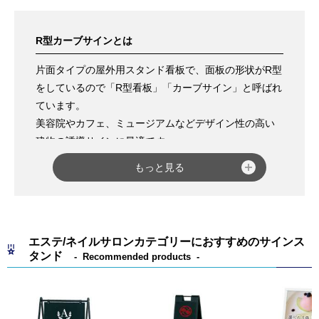
R型カーブサインとは
片面タイプの屋外用スタンド看板で、面板の形状がR型
をしているので「R型看板」「カーブサイン」と呼ばれ
ています。
美容院やカフェ、ミュージアムなどデザイン性の高い
建物の誘導サインに最適です。
ファースト社のRXシリーズが中心で、種類としてはカ
もっと見る
ラー／サイズ／仕様により豊富なラインナップがあり
ます。
【
RXシリーズ
】
エステ/ネイルサロンカテゴリーにおすすめのサインス
RX-47,RX-41,RX-40,RX-45,RX-30,RX-57,RX-71,RX-
タンド
Recommended products
81,RX-91,RX-610,RX-75,RX-65,RX-9001,RX-412,RX-
612,RX-128,RX-188,RX-609,RX-459,RX-309