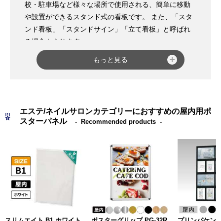
校・駐車場など様々な場所で使用される、簡単に移動
や設置ができるスタンド式の看板です。 また、「スタ
ンド看板」「スタンドサイン」「立て看板」と呼ばれ
る場合もあります。
用途としては、商品・サービス・メニュー案内など販
もっと見る
売促進目的で使用される場合や、店舗名やロゴを表記
し、自店舗や企業まで誘導する看板としての使用がメ
インとなります。
その他、駐車禁止のような
駐車場看板
や交通標識・禁
エステ/ネイルサロンカテゴリーにおすすめの屋内用ポ
煙のような注意喚起に使用される案内サインもありま
スターパネル
Recommended products
す。
種類としては、屋外用でポピュラーな
A型看板
・
R型看
板(カーブサイン)
・
T型看板(タワーサイン)
をはじめ、
飲食店に多く使われている
黒板
や
パネルスタンド
、屋
内用の
ポールスタンド
などがあり、その他にも夜間に
活躍する
LED・電飾看板
や店舗のイメージに合わせた
和風看板
など幅広くタイプがございます。
また最近では、デザイン制作のみ自社で行い、出力は
スリムエイト B1 ホワイト
ポスターグリップ PG-32R
プリンパケン