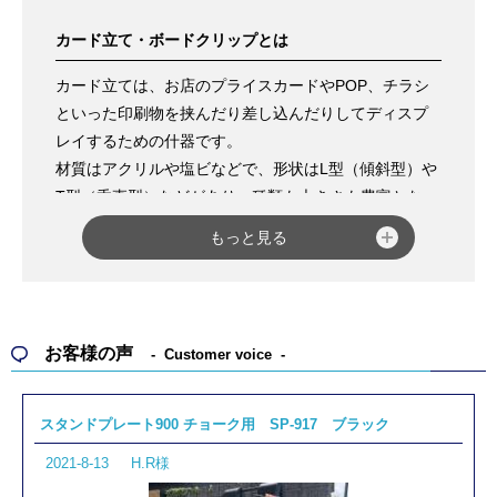
カード立て・ボードクリップとは
カード立ては、お店のプライスカードやPOP、チラシ
といった印刷物を挟んだり差し込んだりしてディスプ
レイするための什器です。
材質はアクリルや塩ビなどで、形状はL型（傾斜型）や
T型（垂直型）などがあり、種類も大きさも豊富となっ
ています。
もっと見る
アクリル製の「
アクリルPOP立て
」は、タテ・ヨコ兼
用で汎用性が高いのが魅力です。
折りたたみ式の「
PET 折りたたみカード立て
」は、コ
ンパクトに収納できるため輸送時にも場所をとりませ
お客様の声
Customer voice
ん。
ホルダーとベース部がクロームメッキ仕上げの「
カウ
ンターサイン KS-04
」は、丸みを帯びた形状で優しい
スタンドプレート900 チョーク用 SP-917 ブラック
雰囲気があり、
カウンターや卓上
におすすめです。
2021-8-13
H.R様
また、ボードクリップは、軽量ボードやパネルなどを