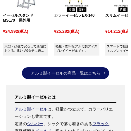
イーゼルスタンド
カラーイーゼル EX-140
スリムイーゼル 
MS179 屋外用
¥24,992
¥25,282
¥14,212
(税込)
(税込)
(税込)
大型・頑強で安心して店頭に
軽量・堅牢なアルミ製ディス
スマートで軽量
おける、B1・A0タテに適応
プレイイーゼルです。
ィスプレイイー
したアルミイーゼルです。
アルミ製イーゼルの商品一覧はこちら
アルミ製イーゼルとは
アルミ製イーゼル
は、軽量かつ丈夫で、カラーバリエ
ーションも豊富です。
定番の
シルバー
、シックで落ち着きのある
ブラック
、
高級感漂う
ゴールド
、暖かみのあるブロンズなど、お