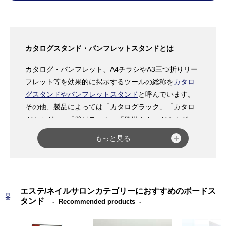
ちら
カタログスタンド・パンフレットスタンドとは
カタログ・パンフレット、A4チラシやA3三つ折りリー
フレット等を効果的に掲示するツールの総称を
カタロ
グスタンドやパンフレットスタンド
と呼んでいます。
その他、製品によっては「カタログラック」「カタロ
グホルダー」「壁付ラック」「壁掛カタログホルダ
ー」などと呼ばれる商品もあります。
もっと見る
スタンド式カタログスタンド
は種類が豊富で、スタン
ドの形状が人型・L型・R型などがあり、
ポスターパネ
ル
とリーフレットラックを組み合わせた商品もありま
す。
エステ/ネイルサロンカテゴリーにおすすめのボードス
用途としては、大型商業施設やショッピングセンタ
タンド
Recommended products
ー・旅行代理店・家電量販店など、多数のカタログや
パンフレットを掲示する場所にスタンド式カタログス