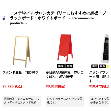
たり、表側から透明アクリルで電飾フィルムを挟み込
んだりします。デザインを変えない場合は前者、デザ
エステ/ネイルサロンカテゴリーにおすすめの黒板・ブ
インを頻繁に変える場合は後者を選んでいただくな
ラックボード・ホワイトボード
Recommended
ど、使い方によって商品を選んでいただけます。
products
また、気を付けていただきたいこととして、LED電飾
看板ではない電気製品の看板を使用する場合は、地域
の周波数（Hz）をよく確認した上で商品をご購入くだ
さい。
周波数には「50Hz」と「60Hz」の2種類があり、長野
県など一部の地域では周波数が混在しています。周波
数の違いを確認せずに誤って使用した場合には商品の
性能低下や故障に繋がってしまいますので、引っ越し
スタンド黒板 TBD70-3
多目的A型案内板 赤いこ
スタンドプレー
くばん WA450VR
ーク用 SP-2
など県外へのご移動の際には特にご注意ください。
ト
¥9,728
¥9,818
¥10,472
(税込)
(税込)
(税込)
店頭の案内やメニューに！ス
レッドカラーのオシャレな黒
コンパクトな黒
タンダードなスタンド黒板で
板です。
手書きならでは
す。
る、おしゃれな
板に。SP-218