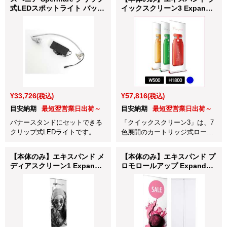
式LEDスポットライト バッグ
イックスクリーン3 Expand
付 (860-61100-4/1)
QuickScreen3 ブルー
W500×H1800mm (63002S-
BLU)
¥33,726
¥57,816
(税込)
(税込)
目安納期
最短翌営業日出荷～
目安納期
最短翌営業日出荷～
バナースタンドにセットできる
「クイックスクリーン3」は、7
クリップ式LEDライトです。
色展開のカートリッジ式ロール
アップバナースタンドです。
【本体のみ】エキスパンド メ
【本体のみ】エキスパンド プ
ディアスクリーン1 Expand
ロモロールアップ Expand
Media Screen1 W1000mm
PromoRollup W850mm
(601-100218-GRY)
(601-85200-GRY)