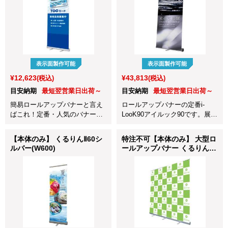
表示面製作可能
表示面製作可能
¥12,623
¥43,813
(税込)
(税込)
目安納期
最短翌営業日出荷～
目安納期
最短翌営業日出荷～
簡易ロールアップバナーと言え
ロールアップバナーの定番i-
ばこれ！定番・人気のバナース
LooK90アイルック90です。展示
タンド、ロールアップタイプ
会やショップでのイベント案
の"くるりん" シルバー 850mm
内、キャラバンなど幅広くご利
【本体のみ】 くるりんⅡ60シ
特注不可【本体のみ】 大型ロ
巾です。
用いただけます！
ルバー(W600)
ールアップバナー くるりん
Ⅱ200(W2000)