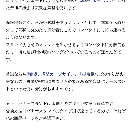
ロマットやスエードのような布生地や
合成紙
や
ターポリン
といっ
た普通の紙より丈夫な素材を使います。
面板部分にやわらかい素材を使うメリットとして、本体から取り
外して筒状に丸めたり折り畳むことでコンパクトにし持ち運べる
ようになります。
スタンド側もそのメリットを生かせるようコンパクトに分解でき
たり、持ち運び用の収納バッグがついているものがほとんどで
す。
常設なら
A型看板
、
R型カーブサイン
、
L型看板
などの作りが丈
夫なもの、移動や頻繁に片づける必要がある場合はバナースタン
ドといった使い分けがおすすめです。
また、バナースタンドは印刷面のデザイン交換も簡単です。
交換方法はバナースタンドのタイプ別で違ってくるので、それぞ
れの商品ページをご確認下さい。