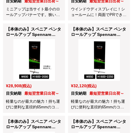
目安納期
最短翌営業日出荷～
目安納期
最短翌営業日出荷～
ミニアップは当サイト最小のロ
ウインドウディスプレイに！シ
ールアップバナーです。狭い場
ョールームに！両面でPRできる
所でのPRや手荷物としての持ち
屋内用の両面ロールアップバナ
運びも楽々です。
ーです。
【本体のみ】スペニア ペンタ
【本体のみ】スペニア ペンタ
ロールアップ Spennare
ロールアップ Spennare
Penta Rollup W600×H1600-
Penta Rollup W850×H1600-
2000ｍm (241-060165-1)
2250mm (241-085160-1)
¥28,908
¥32,120
(税込)
(税込)
目安納期
最短翌営業日出荷～
目安納期
最短翌営業日出荷～
軽量なのが最大の魅力！持ち運
軽量なのが最大の魅力！持ち運
びに便利な直径約65mmのコン
びに便利な直径約65mmのコン
パクトロールアップバナースタ
パクトロールアップバナースタ
ンドです。
ンドです。
【本体のみ】スペニア ペンタ
【本体のみ】スペニア ペンタ
ロールアップ Spennare
ロールアップ Spennare
Penta Rollup
Penta Rollup