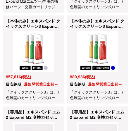
Expand M2(エムツー)専用の補
「クイックスクリーン3」は、7
修パーツ、交換カートリッジ
色展開のカートリッジ式ロール
W850mm用ブラックです。
アップバナースタンドです。
【本体のみ】エキスパンド ク
【本体のみ】エキスパンド ク
イックスクリーン3 Expand
イックスクリーン3 Expand
QuickScreen3 グレー
QuickScreen3 ブルー
W500×H1800mm (63002S-
W1000×H1600-2250mm
GRY)
(630-100220-BLU)
¥57,816
¥89,936
(税込)
(税込)
目安納期
最短翌営業日出荷～
目安納期
最短翌営業日出荷～
「クイックスクリーン3」は、7
「クイックスクリーン3」は、7
色展開のカートリッジ式ロール
色展開のカートリッジ式ロール
アップバナースタンドです。
アップバナースタンドです。
【専用品】エキスパンド エム
【専用品】エキスパンド エム
2 Expand M2 交換カセット
2 Expand M2 交換カセット
＋上部バー W1000mm ブラッ
＋上部バー W1000mm シルバ
ク用 (401739-86)
ー用 (401739-87)