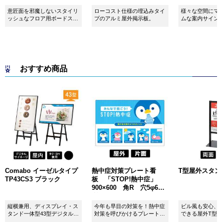
意匠面を邪魔しないスタイリ
ローコスト仕様の埋込みタイ
様々な空間にマ
ッシュなフロア用ボードスタ
プのアルミ屋外掲示板。
ムな案内サイン
ンドです！
おすすめ商品
Comabo イーゼルタイプ
熱中症対策プレート看
T型屋外スタンド 
TP43CS3 ブラック
板 「STOP!熱中症」
900×600 角R 穴5φ6カ
所 SignWebオリジナル
縦横兼用、ディスプレイ・ス
今年も早目の対策を！熱中症
ビル風も安心、
タンド一体型43型デジタルサ
対策を呼びかけるプレート看
できる屋外T型
イネージ。
板。
板。