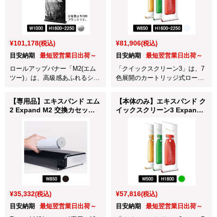
¥101,178
¥81,906
(税込)
(税込)
目安納期
最短翌営業日出荷～
目安納期
最短翌営業日出荷～
ロールアップバナー「M2(エム
「クイックスクリーン3」は、7
ツー)」は、高級感あふれるシッ
色展開のカートリッジ式ロール
クで洗練された大人のデザイン
アップバナースタンドです。
が魅力です。
【専用品】エキスパンド エム
【本体のみ】エキスパンド ク
2 Expand M2 交換カセット
イックスクリーン3 Expand
＋上部バー W850mm ブラッ
QuickScreen3 グリーン
ク用 (401739-81)
W500×H1800mm (63002S-
GRN)
¥35,332
¥57,816
(税込)
(税込)
目安納期
最短翌営業日出荷～
目安納期
最短翌営業日出荷～