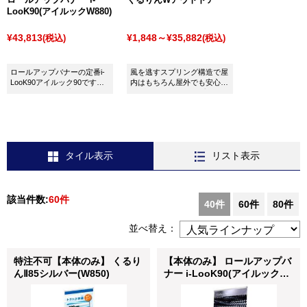
LooK90(アイルックW880)
¥43,813
¥1,848～¥35,882
(税込)
(税込)
ロールアップバナーの定番i-
風を逃すスプリング構造で屋
LooK90アイルック90です。
内はもちろん屋外でも安心し
展示会やショップでのイベン
て使えるロールアップバナ
ト案内、キャラバンなど幅広
ー！
くご利用いただけます！
タイル表示
リスト表示
該当件数:
60件
40件
60件
80件
並べ替え：
特注不可【本体のみ】 くるり
【本体のみ】 ロールアップバ
んⅡ85シルバー(W850)
ナー i-LooK90(アイルック
W880)