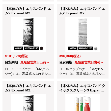
アップバナースタンドです。
ーン1」は、高さ調整が可能で柔
軟に対応できるのが特徴です。
【本体のみ】エキスパンド エ
【本体のみ】エキスパンド エ
ム2 Expand M2
ム2 Expand M2
W1000×H1600-2250mm ブラ
W850×H1600-2250mm シル
ック (605-100220-BLA)
バー (605-85220-SILVER)
¥101,178
¥96,360
(税込)
(税込)
目安納期
最短翌営業日出荷～
目安納期
最短翌営業日出荷～
ロールアップバナー「M2(エム
ロールアップバナー「M2(エム
ツー)」は、高級感あふれるシッ
ツー)」は、高級感あふれるシッ
クで洗練された大人のデザイン
クで洗練された大人のデザイン
が魅力です。
が魅力です。
【本体のみ】エキスパンド エ
【本体のみ】エキスパンド ク
ム2 Expand M2
イックスクリーン3 Expand
W1000×H1600-2250mm シル
QuickScreen3 透明
バー (605-100220-SILVER)
W850×H1600-2250mm (630-
85220-TRA)