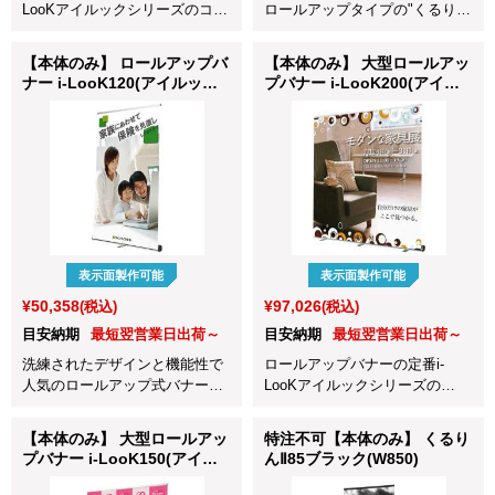
LooKアイルックシリーズのコン
ロールアップタイプの"くるり
パクトタイプです。スペースの
ん" 1500mm巾です。バックパネ
ない場所でもしっかりPRできま
ルとしても活躍します！
【本体のみ】 ロールアップバ
【本体のみ】 大型ロールアッ
す。
ナー i-LooK120(アイルック
プバナー i-LooK200(アイル
W1200)
ックW2000)
表示面製作可能
表示面製作可能
¥50,358
¥97,026
(税込)
(税込)
目安納期
最短翌営業日出荷～
目安納期
最短翌営業日出荷～
洗練されたデザインと機能性で
ロールアップバナーの定番i-
人気のロールアップ式バナース
LooKアイルックシリーズの
タンドi-LooKシリーズの
2000mm巾です。出し入れがで
1200mm幅！
きるバックパネル・巨大案内パ
【本体のみ】 大型ロールアッ
特注不可【本体のみ】 くるり
ネルとして大活躍します。
プバナー i-LooK150(アイル
んⅡ85ブラック(W850)
ックW1500)