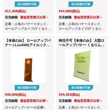
表示面製作可能
表示面製作可能
¥11,468
¥44,880
(税込)
(税込)
目安納期
最短翌営業日出荷～
目安納期
最短翌営業日出荷～
定番・人気のバナースタンド、
定番・人気のバナースタンド、
ロールアップタイプの"くるり
ロールアップタイプの"くるり
ん" シルバー 600mm巾です。
ん" 2000mm巾です。バックボー
ドとしても活躍します！
【本体のみ】 ロールアップバ
特注不可【本体のみ】 大型ロ
ナー i-LooK60(アイルック
ールアップバナー くるりん
W600)
Ⅱ150(W1500)
表示面製作可能
表示面製作可能
¥36,806
¥34,403
(税込)
(税込)
目安納期
最短翌営業日出荷～
目安納期
最短翌営業日出荷～
ロールアップバナーの定番i-
定番・人気のバナースタンド、