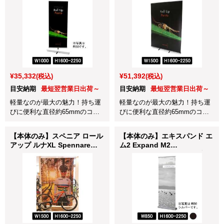
W1000×H1600-2250mm
W1500×H1600-2250mm
(241-100160-1)
(241-150160-1)
¥35,332
¥51,392
(税込)
(税込)
目安納期
最短翌営業日出荷～
目安納期
最短翌営業日出荷～
軽量なのが最大の魅力！持ち運
軽量なのが最大の魅力！持ち運
びに便利な直径約65mmのコン
びに便利な直径約65mmのコン
パクトロールアップバナースタ
パクトロールアップバナースタ
ンドです。
ンドです。
【本体のみ】スペニア ロール
【本体のみ】エキスパンド エ
アップ ルナXL Spennare
ム2 Expand M2
Rollup LUNA XL
W850×H1600-2250mm ブラ
W1500×H1600-2250mm
ック (605-85220-BLA)
(251-150160-1)