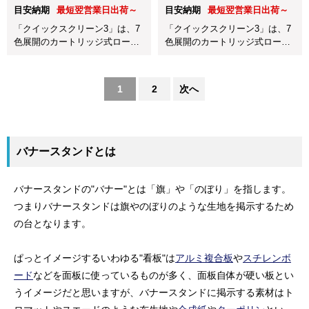
目安納期
最短翌営業日出荷～
目安納期
最短翌営業日出荷～
「クイックスクリーン3」は、7
「クイックスクリーン3」は、7
色展開のカートリッジ式ロール
色展開のカートリッジ式ロール
アップバナースタンドです。
アップバナースタンドです。
1
2
次へ
バナースタンドとは
バナースタンドの"バナー"とは「旗」や「のぼり」を指します。
つまりバナースタンドは旗やのぼりのような生地を掲示するため
の台となります。
ぱっとイメージするいわゆる"看板"は
アルミ複合板
や
スチレンボ
ード
などを面板に使っているものが多く、面板自体が硬い板とい
うイメージだと思いますが、バナースタンドに掲示する素材はト