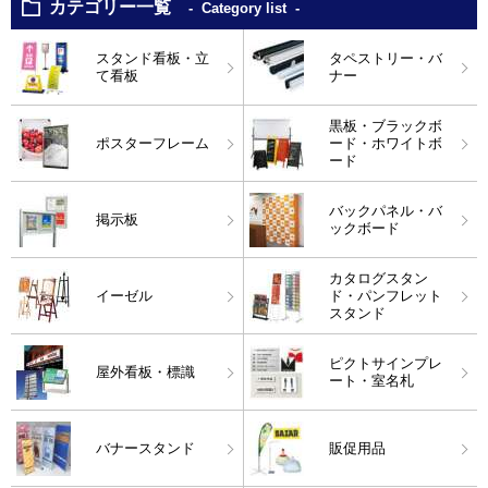
カテゴリー一覧
Category list
スタンド看板・立
タペストリー・バ
て看板
ナー
黒板・ブラックボ
ポスターフレーム
ード・ホワイトボ
ード
バックパネル・バ
掲示板
ックボード
カタログスタン
イーゼル
ド・パンフレット
スタンド
ピクトサインプレ
屋外看板・標識
ート・室名札
バナースタンド
販促用品