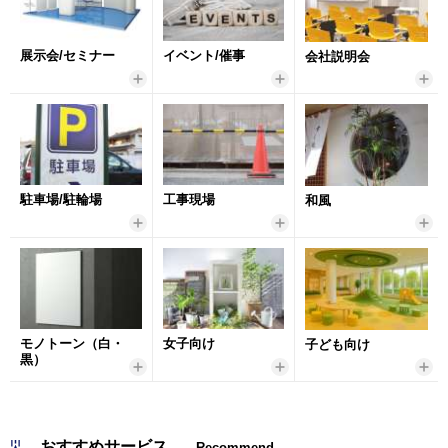
展示会/セミナー
イベント/催事
会社説明会
駐車場/駐輪場
工事現場
和風
モノトーン（白・
女子向け
子ども向け
黒）
おすすめサービス
Recommend