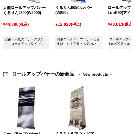
大型ロールアップバナー
くるりんⅡ85シルバー
ロールアップバナ
くるりんⅡ200(W2000)
(W850)
LooK90(アイ
¥44,880
¥12,623
¥43,813
(税込)
(税込)
(税込)
定番・人気のバナースタン
簡易ロールアップバナーと言
ロールアップバナ
ド、ロールアップタイプ
えばこれ！定番・人気のバナ
LooK90アイル
の"くるりん" 2000mm巾で
ースタンド、ロールアップタ
展示会やショッ
す。バックボードとしても活
イプの"くるりん" シルバー
ト案内、キャラ
躍します！
850mm巾です。
くご利用いただ
ロールアップバナーの新商品
New products
ロールアップバナー i-
くるりんWアウトドア