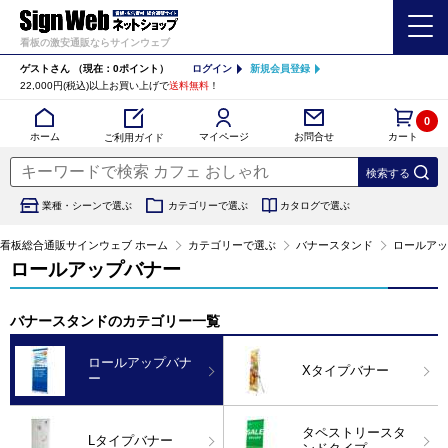
看板の激安通販ならサインウェブ
ゲストさん
（現在：0ポイント）
ログイン
新規会員登録
22,000円(税込)以上お買い上げで
送料無料
！
0
カート
マイページ
ホーム
お問合せ
ご利用ガイド
業種・シーンで選ぶ
カテゴリーで選ぶ
カタログで選ぶ
看板総合通販サインウェブ ホーム
カテゴリーで選ぶ
バナースタンド
ロールアッ
ロールアップバナー
バナースタンドのカテゴリー一覧
ロールアップバナ
Xタイプバナー
ー
タペストリースタ
Lタイプバナー