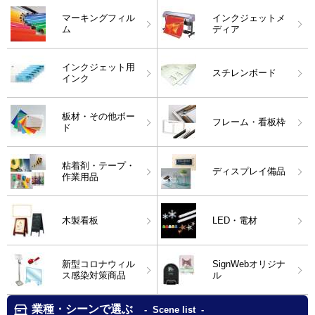
マーキングフィル
インクジェットメ
ム
ディア
インクジェット用
スチレンボード
インク
板材・その他ボー
フレーム・看板枠
ド
粘着剤・テープ・
ディスプレイ備品
作業用品
木製看板
LED・電材
新型コロナウィル
SignWebオリジナ
ス感染対策商品
ル
業種・シーンで選ぶ
Scene list