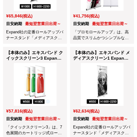
¥65,846
¥41,756
(税込)
(税込)
目安納期
最短翌営業日出荷～
目安納期
最短翌営業日出荷～
Expand社の定番ロールアップバ
「プロモロールアップ」は、高
ナースタンド「メディアスクリ
品質でスリムかつシンプルなデ
ーン1」は、高さ調整が可能で柔
ザインが魅力のロールアップバ
軟に対応できるのが特徴です。
ナースタンドです。
【本体のみ】エキスパンド ク
【本体のみ】エキスパンド メ
イックスクリーン3 Expand
ディアスクリーン1 Expand
QuickScreen3 透明
Media Screen1 W850mm
W500×H1800mm (63002S-
(601-85218-GRY)
TRA)
¥57,816
¥62,634
(税込)
(税込)
目安納期
最短翌営業日出荷～
目安納期
最短翌営業日出荷～
「クイックスクリーン3」は、7
Expand社の定番ロールアップバ
色展開のカートリッジ式ロール
ナースタンド「メディアスクリ