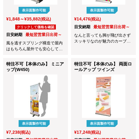
表示面製作可能
表示面製作可能
¥1,848～¥35,882
¥14,476
(税込)
(税込)
目安納期
最短翌営業日出荷～
クリックして価格を確認
目安納期
最短翌営業日出荷～
なんと言っても脚が飛び出さず
スッキリなのが魅力のカーブベ
風を逃すスプリング構造で屋内
ースです。ベースのフォルムが
はもちろん屋外でも安心して使
カーブしているのもオシャレな
えるロールアップバナー！
ロールアップバナーです。
特注不可【本体のみ】 ミニア
特注不可【本体のみ】 両面ロ
ップ(W450)
ールアップ ツインズ
表示面製作可能
表示面製作可能
¥7,238
¥17,248
(税込)
(税込)