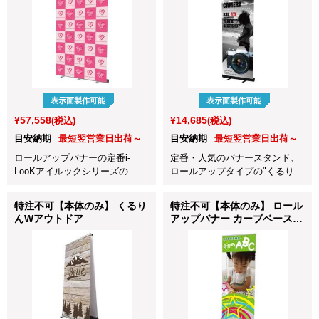
表示面製作可能
表示面製作可能
¥57,558
¥14,685
(税込)
(税込)
目安納期
最短翌営業日出荷～
目安納期
最短翌営業日出荷～
ロールアップバナーの定番i-
定番・人気のバナースタンド、
LooKアイルックシリーズの
ロールアップタイプの"くるり
1500mm巾です。バックボード
ん" ブラック 850mm巾です。
としてや写真撮影の背景、舞台
特注不可【本体のみ】 くるり
特注不可【本体のみ】 ロール
の両サイドに並べて目隠しなど
んWアウトドア
アップバナー カーブベース
W1500mm巾ならではの使い方
Ⅱ(W850)
ができます。