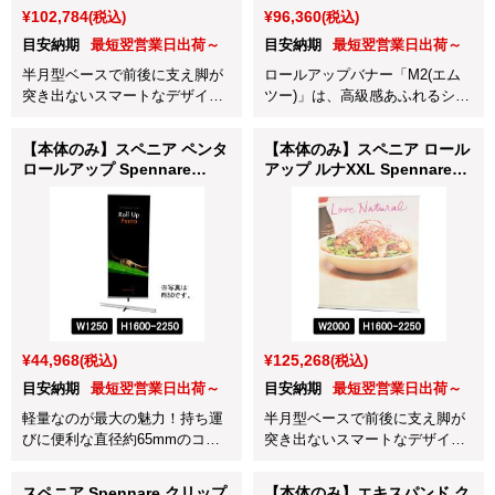
¥102,784
¥96,360
(税込)
(税込)
目安納期
最短翌営業日出荷～
目安納期
最短翌営業日出荷～
半月型ベースで前後に支え脚が
ロールアップバナー「M2(エム
突き出ないスマートなデザイン
ツー)」は、高級感あふれるシッ
の大型ロールアップバナースタ
クで洗練された大人のデザイン
ンドです。
が魅力です。
【本体のみ】スペニア ペンタ
【本体のみ】スペニア ロール
ロールアップ Spennare
アップ ルナXXL Spennare
Penta Rollup
Rollup LUNA XXL
W1250×H1600-2250mm
W2000×H1600-2250mm
(241-125160-1)
(251-200160-1)
¥44,968
¥125,268
(税込)
(税込)
目安納期
最短翌営業日出荷～
目安納期
最短翌営業日出荷～
軽量なのが最大の魅力！持ち運
半月型ベースで前後に支え脚が
びに便利な直径約65mmのコン
突き出ないスマートなデザイン
パクトロールアップバナースタ
の大型ロールアップバナースタ
ンドです。
ンドです。
スペニア Spennare クリップ
【本体のみ】エキスパンド ク