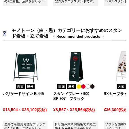
のA型看板。店頭をおしゃれ
型のカタログスタンドです。
パネルスタンド。
に飾ってくれます。面板サイ
B1（タテ）対応
ズ：W450×H450mm
モノトーン（白・黒）カテゴリーにおすすめのスタン
ド看板・立て看板
Recommended products
バリケードサイン B-445
スタンドプレート900
RXカーブサイン 
SP-907 ブラック
¥13,504～¥25,102
¥8,567～¥25,564
¥36,300
(税込)
(税込)
(税込)
屋外でも使用可能なブラック
折り畳み式＆樹脂製で気軽に
ソフトな曲線で
のA型看板。店頭をおしゃれ
使える屋外対応のA型看板
サインです。