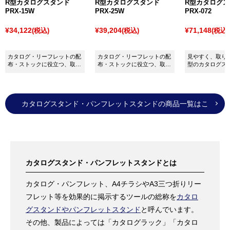
R型カタログスタンド
R型カタログスタンド
R型カタログ
PRX-15W
PRX-25W
PRX-072
イプ「4辺開閉式（前面交換）」「ポスター差込式（横
からスライド交換）」があり、交換をしない場合に
¥34,122
¥39,204
¥71,148
(税込)
(税込)
(税込)
は、シンプルで安価な「ビス留め」タイプもありま
す。
カタログ・リーフレットの配
カタログ・リーフレットの配
見やすく、取り
その他にもさまざまなポスターフレームを取り揃えて
布・ストックに役立つ、取り
布・ストックに役立つ、取り
型のカタログス
出しやすいＲ型のカタログス
出しやすいＲ型のカタログス
いますので、商品選びでお困りの際はぜひお気軽にお
タンドです。
タンドです。
問い合わせください。
カタログスタンド・パンフレットスタンドの商品一覧はこ
ちら
カタログスタンド・パンフレットスタンドとは
カタログ・パンフレット、A4チラシやA3三つ折りリー
フレット等を効果的に掲示するツールの総称を
カタロ
グスタンドやパンフレットスタンド
と呼んでいます。
その他、製品によっては「カタログラック」「カタロ