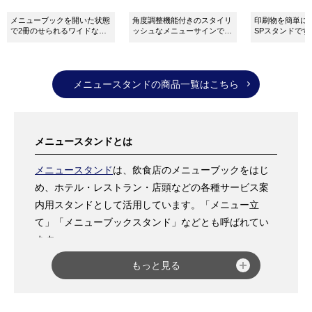
メニューブックを開いた状態
角度調整機能付きのスタイリ
印刷物を簡単に
で2冊のせられるワイドなメ
ッシュなメニューサインで
SPスタンドです
ニューサインです！
す。
メニュースタンドの商品一覧はこちら
メニュースタンドとは
メニュースタンド
は、飲食店のメニューブックをはじ
め、ホテル・レストラン・店頭などの各種サービス案
内用スタンドとして活用しています。「メニュー立
て」「メニューブックスタンド」などとも呼ばれてい
ます。
仕様としては、飲食メニューを置くタイプや挟み込み
もっと見る
タイプ、高級感のあるスペックスタンドタイプ、記名
台などさまざまなバリエーションをご用意していま
す。