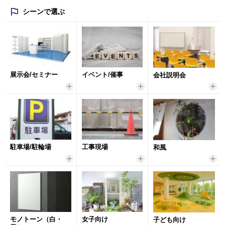
シーンで選ぶ
展示会/セミナー
イベント/催事
会社説明会
駐車場/駐輪場
工事現場
和風
モノトーン（白・
女子向け
子ども向け