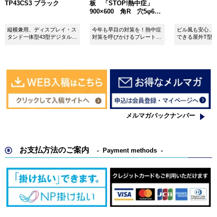
TP43CS3 ブラック
板 「STOP!熱中症」
900×600 角R 穴5φ6カ
所 SignWebオリジナル
縦横兼用、ディスプレイ・ス
今年も早目の対策を！熱中症
ビル風も安心、
タンド一体型43型デジタルサ
対策を呼びかけるプレート看
できる屋外T型
イネージ。
板。
板。
メルマガバックナンバー
お支払方法のご案内
Payment methods