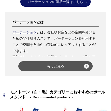
パーテーションの商品一覧はこちら
パーテーションとは
パーテーション
とは、会社やお店などの空間を分ける
ための間仕切りのことで、パーテーションを利用する
ことで空間を自由かつ有効的にレイアウトすることが
できます。
弊社では、さまざまな種類のパーテーションを取り揃
えています。
もっと見る
「
ベルトパーテーション LP-92
」は、支柱がステンレ
ス製で耐久性に優れ、スタッキング仕様のため収納に
も便利です。また、巻取式ベルトとベルト受け付きで
手軽にお使いいただけます。
モノトーン（白・黒）カテゴリーにおすすめのポール
「
屋外用パーテーション チェーンスタンド
」は、フッ
スタンド
Recommended products
ク付きのリーズナブルな注水式パーテーションです。
ホワイト・ブラウン・シルバーの3色展開で、雰囲気に