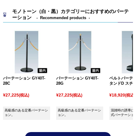
「
メニューサイン JO-82
」は、支柱が太く安定感があ
モノトーン（白・黒）カテゴリーにおすすめのパーテ
り、かつ表示面やベース部分がブラックで高級感のあ
ーション
Recommended products
るメニューサインです。掲示物の交換が簡単なため、
頻繁に情報を変えたい場合にもおすすめです。
「
メニューサイン MSX-42D
」は、面板部の角度調整機
能が付いたスタイリッシュなメニューサインです。透
明アクリルで掲示物を挟み込んで使用するタイプで
す。
「
スペックスタンド SK-46
」は、クローム調で高級感
あふれるスペックスタンドです。φ31.8mmのパイプが
パーテーション GY40T-
パーテーション GY40T-
ベルトパーテー
やわらかい印象を与えてくれます。
28C
28G
タンドD スチール
「
メニューサイン 記名台 けや木
」は、木の温かみを生
¥27,225
¥27,225
¥18,920
(税込)
(税込)
(税込)
かした記名台です。天板にクリップが付いており、掲
示物をしっかりと固定してくれます。
高級感のある定番パーテーシ
高級感のある定番パーテーシ
混雑時の誘導に
その他にもさまざまなメニュースタンドを取り揃えて
ョン。
ョン。
式パーテーショ
いますので、用途に応じてお選びください。