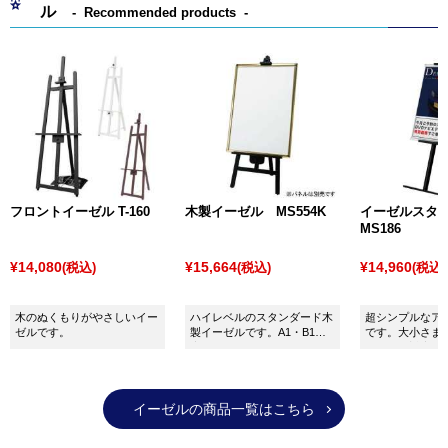
使用される案内サインもあります。
ル
Recommended products
種類としては、屋外用でポピュラーな
A型看板
や
R型看
板（カーブサイン）
、
T型看板（タワーサイン）
をはじ
め、飲食店に多く使われている黒板や
パネルスタン
ド
、屋内用の
ポールサイン
などがあり、その他にも夜
間に活躍する
LED・電飾看板
や店舗のイメージに合わ
せた
和風看板
などがあり、幅広いラインナップとなっ
ています。
また最近では、デザイン制作のみ自社で行い、出力は
フロントイーゼル T-160
木製イーゼル MS554K
イーゼルス
激安・格安のネット通販を利用して価格を安く押さえ
MS186
ることで製作可能な簡易タイプのスタンド看板も増加
¥14,080
¥15,664
¥14,960
(税込)
(税込)
(税込)
傾向にあります。
木のぬくもりがやさしいイー
ハイレベルのスタンダード木
超シンプルなア
ゼルです。
製イーゼルです。A1・B1対
です。大小さま
応！
サイズに対応し
イーゼルの商品一覧はこちら