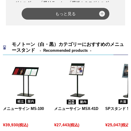
グホルダー」「壁付ラック」「壁掛カタログホルダ
ー」などと呼ばれる商品もあります。
もっと見る
スタンド式カタログスタンド
は種類が豊富で、スタン
ドの形状が人型・L型・R型などがあり、
ポスターパネ
ル
とリーフレットラックを組み合わせた商品もありま
す。
モノトーン（白・黒）カテゴリーにおすすめのメニュ
用途としては、大型商業施設やショッピングセンタ
ースタンド
Recommended products
ー・旅行代理店・家電量販店など、多数のカタログや
パンフレットを掲示する場所にスタンド式カタログス
タンドがよく設置されています。
また、小売店頭やスタンド看板のオプションとして、
A4またはA4三つ折りサイズのチラシ・パンフレットが
収納できる
カタログホルダー
がよく使われます。
その他、病院・銀行・美容院など、待合室へ雑誌を設
置する場合に必要な
マガジンラック
も取り扱っており
メニューサイン MS-100
メニューサイン MSX-41D
SPスタンド SX
ますので、商品選びでお困りの際はぜひお気軽にお問
い合わせください。
¥39,930
¥27,443
¥25,047
(税込)
(税込)
(税込)