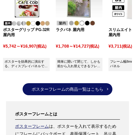
三脚型は、正面から見ると二等辺三角形のような形
で、H型よりも軽量で折り畳み式に向いているものが多
いです。
一方、H型は正面から見るとHの字のような長方形をし
ポスターグリップ PG-32R
ラクパネ 屋内用
スリムエイト 
ていて安定性に優れていますが、三脚型よりも高価で
屋内用
屋内用
す。
¥5,742～¥16,907
¥1,708～¥14,727
¥3,711
(税込)
(税込)
(税込)
三脚型の方がよりシンプルな構造となっていますが、
用途はどちらも変わりません。
ポスターを効果的に演出す
簡単に開いて閉じて、しかも
フレーム幅8m
弊社では、素材の異なるディスプレイ用イーゼルとし
る、ディスプレイパネルで
前から入れ替えできるフレー
パネル
す。
ム
て「
木製イーゼル
」「
アルミ製イーゼル
」「
スチール
製イーゼル
」など各種取り揃えていますので、用途や
サイズに合わせて最適なアイテムをお選びください。
ポスターフレームの商品一覧はこちら
ポスターフレームとは
ポスターフレーム
は、ポスターを入れて表示するため
にフレームにバックボード、表面保護シート、吊り具