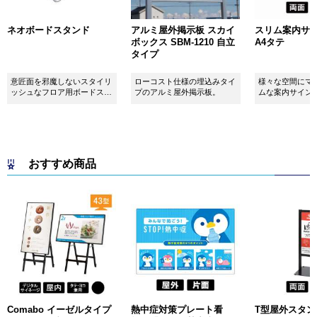
ネオボードスタンド
アルミ屋外掲示板 スカイ
スリム案内サイン
ボックス SBM-1210 自立
A4タテ
タイプ
意匠面を邪魔しないスタイリ
ローコスト仕様の埋込みタイ
様々な空間にマ
ッシュなフロア用ボードスタ
プのアルミ屋外掲示板。
ムな案内サイン
ンドです！
おすすめ商品
Comabo イーゼルタイプ
熱中症対策プレート看
T型屋外スタンド 