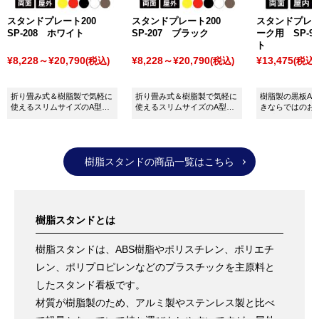
き差し可能なポスタースタンドです。A4ヨコに対応し
スタンドプレート200
スタンドプレート200
スタンドプレー
た「
PHポールサイン PH-224
」もあり、フードコート
SP-208 ホワイト
SP-207 ブラック
ーク用 SP-9
ト
などでよく見かけます。
¥8,228～¥20,790
¥8,228～¥20,790
¥13,475
(税込)
(税込)
(税込)
「
ウォーターサイン ジョブスタンド JB-114K
」は、屋
外使用が可能な注水タンク式ベースのポールスタンド
折り畳み式＆樹脂製で気軽に
折り畳み式＆樹脂製で気軽に
樹脂製の黒板A
です。ベースはホワイト・ブラック・イエローの3色展
使えるスリムサイズのA型看
使えるスリムサイズのA型看
きならではのお
板(両面)です。SP-208：ホワ
板(両面)です。SP-207：ブラ
る看板に。リア
開で、設置イメージに合わせてお選びいただけます。
イト。画面有効サイズ：
ック。画面有効サイズ：
報更新ができます
その他にもさまざまなポールスタンドを取り揃えてい
W180×H600mm
W180×H600mm
918：ホワイト
ますので、ぜひご覧ください。
樹脂スタンドの商品一覧はこちら
樹脂スタンドとは
樹脂スタンドは、ABS樹脂やポリスチレン、ポリエチ
レン、ポリプロピレンなどのプラスチックを主原料と
したスタンド看板です。
材質が樹脂製のため、アルミ製やステンレス製と比べ