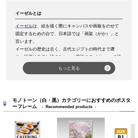
イーゼルとは
イーゼル
は、絵を描く際にキャンバスや画板をのせて
固定するための台で、日本語では「画架（がか）」と
言います。
イーゼルの歴史は古く、古代エジプトの時代まで遡
り、語源はラテン語のAsinus（英語のロバ「ass」の語
源）から由来していると言われています。
もっと見る
一般的に、デッサンやスケッチの際に画材を固定した
り、完成した絵画を展示したりする際に利用されるこ
とが多いイーゼルですが、それ以外にもディスプレイ
用の什器としてや写真やポスターなどを
ポスターフレ
モノトーン（白・黒）カテゴリーにおすすめのポスタ
ーム
に入れて飾ったり、ホテルや飲食店などでメニュ
ーフレーム
Recommended products
ーを入れて掲示したりなど、さまざまな場所やシーン
で利用されています。
またイーゼルの形状としては、大きく分けて「三脚
型」と「H型」の2種類があります。