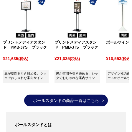
合わせてお選びいただけます。
また、チェーンスタンドなどフック付きパーテーショ
ン用の「
プラスチックチェーン
」や「
パーテーション
ロープ 20C
」、「
パーテーションロープ 25C
」など各
種チェーン・ロープもございます。
「
サインキューブ
シリーズ」は、街の景観にマッチし
プリントメディアスタン
プリントメディアスタン
ポールサイン P
たデザインと大きな表示面で安定感のあるパーテーシ
ド PMB-3YS ブラック
ド PMB-3TS ブラック
ョンです。
¥21,635
¥21,635
¥16,553
(税込)
(税込)
(税込)
上部に取っ手が付いているため持ち運びも便利で、表
示面の種類も豊富となっています。
黒が空間を引き締める、シッ
黒が空間を引き締める、シッ
デザイン性の高
その他にもさまざまなパーテーションがございますの
クでおしゃれな案内サイン。
クでおしゃれな案内サイン。
ースのポールサ
A3ヨコ。
A3タテ。
で、商品選びでお困りの際はぜひお気軽にご相談くだ
さい。
ポールスタンドの商品一覧はこちら
ポールスタンドとは