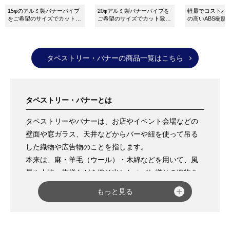
それらの中から用途に応じたご提案もさせていただき
15φのアルミ製バナーパイプ
20φアルミ製バナーパイプを
軽量でコストパ
ますので、ぜひお気軽にご相談ください。
をご希望のサイズでカット致
ご希望のサイズでカット致し
の高いABS樹脂
します。
ます。
イプです。
タペストリー・バナーの商品一覧はこちら
タペストリー・バナーとは
タペストリーやバナーは、お店やイベント会場などの
壁面や窓ガラス、天井などからバーや紐を使って吊る
した織物や広告物のことを指します。
本来は、麻・羊毛（ウール）・木綿などを用いて、風
景や人物、模様などを織り出したつづれ織りの織物を
タペストリーと呼ぶのですが、現代では化学繊維生地
もっと見る
にインクジェットプリンターで印刷したものもタペス
トリーと呼び、弊社サイトでは後者についてご紹介し
ています。