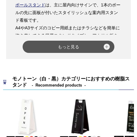
ポールスタンド
は、主に屋内向けサインで、1本のポー
ルの先に面板が付いたスタイリッシュな案内用スタン
ド看板です。
A4やA3サイズのコピー用紙またはチラシなどを簡単に
抜き差しできる簡易スタンドタイプと、アクリル板を
使用した高級感のあるタイプがあります。
もっと見る
サイズのバリエーションも多く、省スペースで設置で
きるので、日替わりイベントの告知、館内・オフィス
内の誘導サインなど幅広く使われています。その他、
両面タイプ、高さ調整機能が付いたタイプや面板の角
モノトーン（白・黒）カテゴリーにおすすめの樹脂ス
度調整ができるタイプなどがございます。
タンド
Recommended products
「
プリントメディアスタンド PM-3TK
」は、A3タテの
印刷物を差し込むだけの簡単な角度調整可能なポスタ
ースタンドです。デパートなどでよく見かけ、両面掲
示が可能なタイプです。A3ヨコに対応した「
プリント
メディアスタンド PM-3YK
」もあります
「
PHポールサイン PH-214
」は、A4タテの印刷物を付
属の透明カバーにはさみこみ、パネル上部の溝から抜