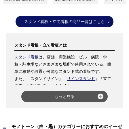
に飾ってくれます。面板サイ
（両面）。SP-907：ブラッ
ズ：W450×H450mm
ク。表示サイズ：
W300×H760mm
スタンド看板・立て看板の商品一覧はこちら
スタンド看板・立て看板とは
スタンド看板
は、店舗・商業施設・ビル・病院・学
校・駐車場などさまざまな場所で使用されている、簡
単に移動や設置が可能なスタンド式の看板です。
また、「スタンドサイン」「
サインスタンド
」「立て
看板」と呼ばれることもあります。
用途としては、商品・サービス・メニュー案内など販
もっと見る
売促進目的で使用される場合や、店舗名やロゴを表記
し、自店舗や企業まで誘導する看板としての使用がメ
インとなります。
その他に、駐車禁止・禁煙や交通標識など注意喚起に
モノトーン（白・黒）カテゴリーにおすすめのイーゼ