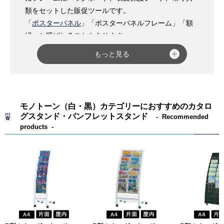
類をセットした販促ツールです。
「
ポスターパネル
」「ポスターパネルフレーム」「額
縁」と呼ばれることもあります。
適応サイズは、規格サイズでB0～A5まで幅広く対応で
もっと見る
き、規格外の特注サイズに対応できる商品もあります
が、特に
B0
・
B1
・
B2
・
A0
・
A1
・
A2
の6種が多く使用さ
れています。 フレーム素材は、アルミ製と木製がほと
んどで、カラーは
シルバー
・
ゴールド
・
ホワイト
・
ブ
モノトーン（白・黒）カテゴリーにおすすめのカタロ
ラック
・
木目調
等の展開をしているメーカーが多いで
グスタンド・パンフレットスタンド
Recommended
す。
products
設置場所別に、「
屋内用
」「
屋外用
」に分類でき、
屋
外用
には、印刷物に「
ラミネート
加工を行うタイプ」
と、防水ケースに印刷物を入れる「
パックシートタイ
プ
」があります。
内照ポスターパネル
は、LED内照式
（導光板タイプ）が中心で屋外対応の薄型LEDパネル
も普及し、商業施設や駅構内などでよく利用されてい
ます。
ポスターを交換する方法別では、交換が簡単な機能タ