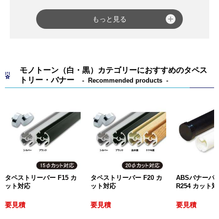
て軽量となっていて持ち運びもしやすいですが、屋外
に設置した場合に雨や風で転倒してしまう可能性があ
もっと見る
るため、看板本体が注水式になっているものもありま
す。
樹脂スタンドは、主に駐車場や駐輪場、工事現場など
車や自転車、通行人が行き来する場所で案内や誘導を
モノトーン（白・黒）カテゴリーにおすすめのタペス
目的として設置されることが多く、一目見て目立つ色
トリー・バナー
Recommended products
（イエロー、レッド、グリーンなど）の商品が多くラ
インナップされています。
また、全体的に丸みを帯びたやわらかい雰囲気のフォ
ルムで、アルミ製やステンレス製などのような圧迫感
はあまり感じられず、万が一ぶつかったとしても怪我
をしにくいという特徴もあります。
弊社では、折り畳み式で気軽に使用できる「
スタンド
プレート
」や街の景観にマッチしたデザインで安定感
タペストリーバー F15 カ
タペストリーバー F20 カ
ABSバナーパイ
抜群の「
サインキューブ
」、軽量でコンパクトな「
サ
ット対応
ット対応
R254 カット
インキュート
」など各種さまざまな樹脂スタンドを取
要見積
要見積
要見積
り揃えています。