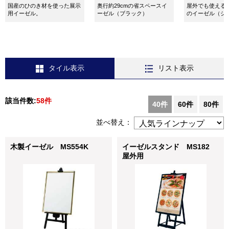
国産のひのき材を使った展示
奥行約29cmの省スペースイ
屋外でも使える
用イーゼル。
ーゼル（ブラック）
のイーゼル（シ
タイル表示
リスト表示
該当件数:
58件
40件
60件
80件
並べ替え：
木製イーゼル MS554K
イーゼルスタンド MS182
屋外用