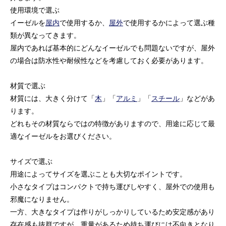
使用環境で選ぶ
イーゼルを
屋内
で使用するか、
屋外
で使用するかによって選ぶ種
類が異なってきます。
屋内であれば基本的にどんなイーゼルでも問題ないですが、屋外
の場合は防水性や耐候性などを考慮しておく必要があります。
材質で選ぶ
材質には、大きく分けて「
木
」「
アルミ
」「
スチール
」などがあ
ります。
どれもその材質ならではの特徴がありますので、用途に応じて最
適なイーゼルをお選びください。
サイズで選ぶ
用途によってサイズを選ぶことも大切なポイントです。
小さなタイプはコンパクトで持ち運びしやすく、屋外での使用も
邪魔になりません。
一方、大きなタイプは作りがしっかりしているため安定感があり
存在感も抜群ですが、重量があるため持ち運びには不向きとなり