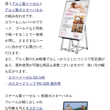
漂う
アルミ製イーゼル
と
アルミ製ポスターパネル
の組み合わせです。
カラーもシルバーやブラ
ック、ゴールドなど同色
で統一することで一体感
が増し、さまざまなシー
ンに合わせてお選びいた
だけます。
また、アルミ製のため軽量でもしっかりとしたつくりで安定感が
あり、屋外使用が可能な商品も多数ございますので、使い方の幅
も広がります。
・
カラーイーゼル EX-140
・
ポスターグリップ PG-32R 屋外用
スチール製イーゼル ＋ 軽量ポスターパネル
フレームが細くおしゃれ
な印象を与える
スチール