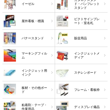
イーゼル
ド・パンフレット
スタンド
ピクトサインプレ
屋外看板・標識
ート・室名札
バナースタンド
販促用品
マーキングフィル
インクジェットメ
ム
ディア
インクジェット用
スチレンボード
インク
板材・その他ボー
フレーム・看板枠
ド
粘着剤・テープ・
ディスプレイ備品
作業用品