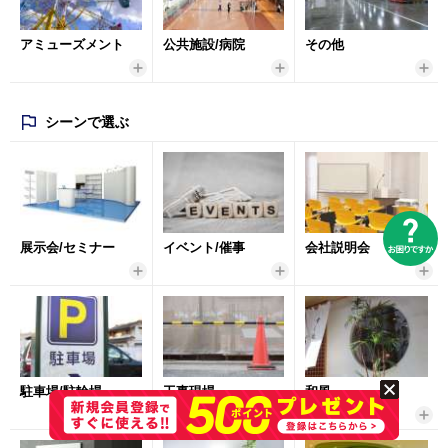
アミューズメント
公共施設/病院
その他
シーンで選ぶ
展示会/セミナー
イベント/催事
会社説明会
駐車場/駐輪場
工事現場
和風