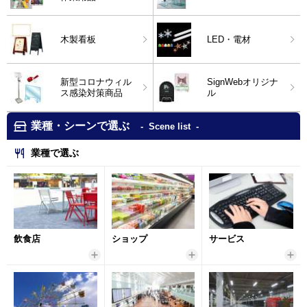
木製看板
LED・電材
新型コロナウィル
SignWebオリジナ
ス感染対策商品
ル
業種・シーンで選ぶ
Scene list
業種で選ぶ
飲食店
ショップ
サービス