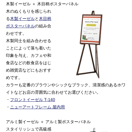
木製イーゼル ＋ 木目柄ポスターパネル
木のぬくもりを感じられ
る
木製イーゼル
と
木目柄
ポスターパネル
の組み合
わせです。
木製同士を組み合わせる
ことによって落ち着いた
印象を与え、カフェや和
食店などの飲食店をはじ
め雑貨店などにもおすす
めです。
カラーも定番のブラウンやシックなブラック、清潔感のあるホワ
イトなどお店の雰囲気に合わせてお選びください。
・
フロントイーゼル T-140
・
ニューアートフレーム 屋内用
アルミ製イーゼル ＋ アルミ製ポスターパネル
スタイリッシュで高級感