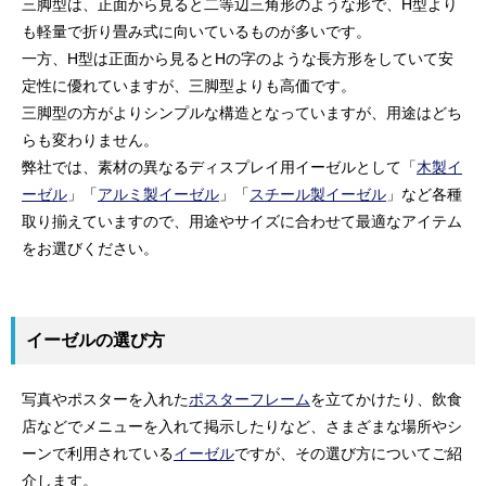
三脚型は、正面から見ると二等辺三角形のような形で、H型より
も軽量で折り畳み式に向いているものが多いです。
一方、H型は正面から見るとHの字のような長方形をしていて安
定性に優れていますが、三脚型よりも高価です。
三脚型の方がよりシンプルな構造となっていますが、用途はどち
らも変わりません。
弊社では、素材の異なるディスプレイ用イーゼルとして「
木製イ
ーゼル
」「
アルミ製イーゼル
」「
スチール製イーゼル
」など各種
取り揃えていますので、用途やサイズに合わせて最適なアイテム
をお選びください。
イーゼルの選び方
写真やポスターを入れた
ポスターフレーム
を立てかけたり、飲食
店などでメニューを入れて掲示したりなど、さまざまな場所やシ
ーンで利用されている
イーゼル
ですが、その選び方についてご紹
介します。