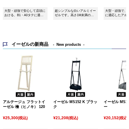
大型・頑強で安心して店頭に
超シンプルな白いアルミイー
大型・頑強で、
おける、B1・A0タテに適応
ゼルです。高さ1M未満の低
に適応したアル
したアルミイーゼルです。
床用。
す。転倒防止ポ
のせられます。
イーゼルの新商品
New products
アルテージュ フラットイ
イーゼル MS152 K ブラッ
イーゼル MS15
ーゼル 檜（ヒノキ） 120
ク
ー
¥25,300
¥21,208
¥20,152
(税込)
(税込)
(税込)