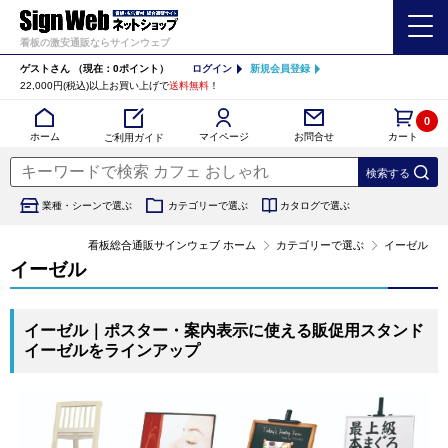
看板の激安通販ならサインウェブ
ゲストさん
（現在：0ポイント）
ログイン
新規会員登録
22,000円(税込)以上お買い上げで
送料無料
！
0
カート
マイページ
ホーム
お問合せ
ご利用ガイド
業種・シーンで選ぶ
カテゴリーで選ぶ
カタログで選ぶ
看板総合通販サインウェブ ホーム
カテゴリーで選ぶ
イーゼル
イーゼル
イーゼル｜ポスター・案内表示に使える販促用スタンド
イーゼルをラインアップ