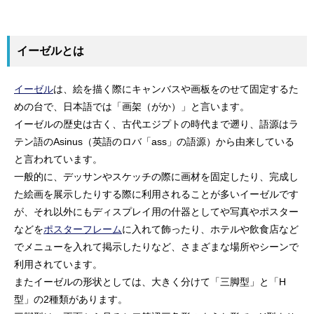
イーゼルとは
イーゼル
は、絵を描く際にキャンバスや画板をのせて固定するた
めの台で、日本語では「画架（がか）」と言います。
イーゼルの歴史は古く、古代エジプトの時代まで遡り、語源はラ
テン語のAsinus（英語のロバ「ass」の語源）から由来している
と言われています。
一般的に、デッサンやスケッチの際に画材を固定したり、完成し
た絵画を展示したりする際に利用されることが多いイーゼルです
が、それ以外にもディスプレイ用の什器としてや写真やポスター
などを
ポスターフレーム
に入れて飾ったり、ホテルや飲食店など
でメニューを入れて掲示したりなど、さまざまな場所やシーンで
利用されています。
またイーゼルの形状としては、大きく分けて「三脚型」と「H
型」の2種類があります。