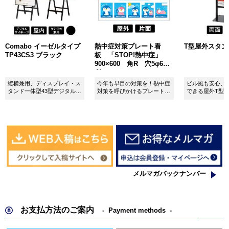
Comabo イーゼルタイプ
熱中症対策プレート看
T型屋外スタンド 
TP43CS3 ブラック
板 「STOP!熱中症」
900×600 角R 穴5φ6カ
所 SignWebオリジナル
縦横兼用、ディスプレイ・ス
今年も早目の対策を！熱中症
ビル風も安心、
タンド一体型43型デジタルサ
対策を呼びかけるプレート看
できる屋外T型
イネージ。
板。
板。
メルマガバックナンバー
お支払方法のご案内
Payment methods