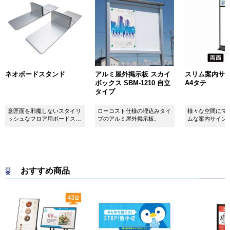
ネオボードスタンド
アルミ屋外掲示板 スカイ
スリム案内サイン
ボックス SBM-1210 自立
A4タテ
タイプ
意匠面を邪魔しないスタイリ
ローコスト仕様の埋込みタイ
様々な空間にマ
ッシュなフロア用ボードスタ
プのアルミ屋外掲示板。
ムな案内サイン
ンドです！
おすすめ商品