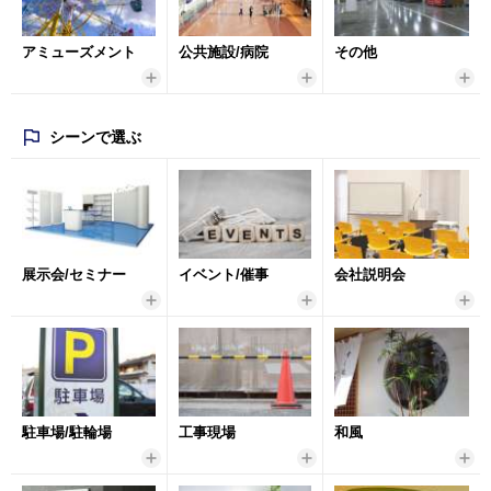
アミューズメント
公共施設/病院
その他
シーンで選ぶ
展示会/セミナー
イベント/催事
会社説明会
駐車場/駐輪場
工事現場
和風