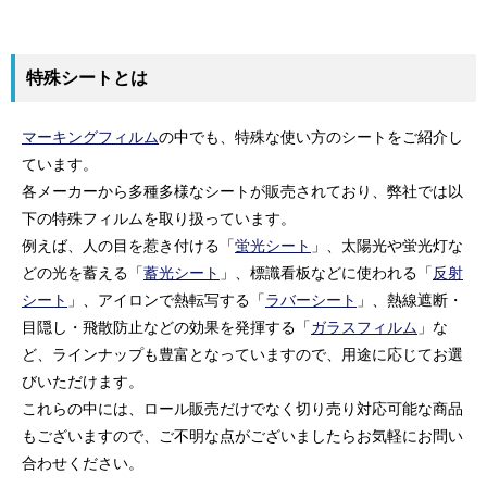
特殊シートとは
マーキングフィルム
の中でも、特殊な使い方のシートをご紹介し
ています。
各メーカーから多種多様なシートが販売されており、弊社では以
下の特殊フィルムを取り扱っています。
例えば、人の目を惹き付ける「
蛍光シート
」、太陽光や蛍光灯な
どの光を蓄える「
蓄光シート
」、標識看板などに使われる「
反射
シート
」、アイロンで熱転写する「
ラバーシート
」、熱線遮断・
目隠し・飛散防止などの効果を発揮する「
ガラスフィルム
」な
ど、ラインナップも豊富となっていますので、用途に応じてお選
びいただけます。
これらの中には、ロール販売だけでなく切り売り対応可能な商品
もございますので、ご不明な点がございましたらお気軽にお問い
合わせください。