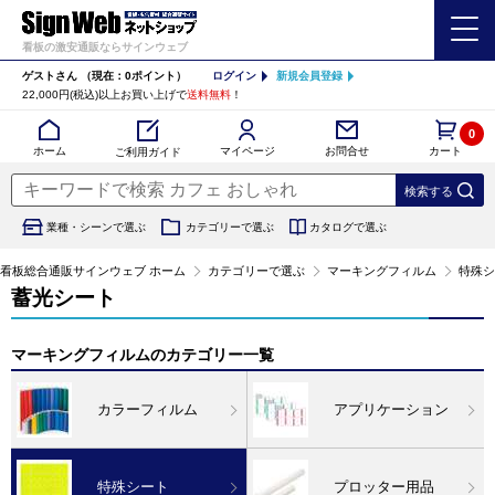
看板の激安通販ならサインウェブ
ゲストさん
（現在：0ポイント）
ログイン
新規会員登録
22,000円(税込)以上お買い上げで
送料無料
！
0
カート
マイページ
ホーム
お問合せ
ご利用ガイド
業種・シーンで選ぶ
カテゴリーで選ぶ
カタログで選ぶ
看板総合通販サインウェブ ホーム
カテゴリーで選ぶ
マーキングフィルム
特殊シ
蓄光シート
マーキングフィルムのカテゴリー一覧
カラーフィルム
アプリケーション
特殊シート
プロッター用品