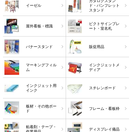
カタログスタン
イーゼル
ド・パンフレット
スタンド
ピクトサインプレ
屋外看板・標識
ート・室名札
バナースタンド
販促用品
マーキングフィル
インクジェットメ
ム
ディア
インクジェット用
スチレンボード
インク
板材・その他ボー
フレーム・看板枠
ド
粘着剤・テープ・
ディスプレイ備品
作業用品