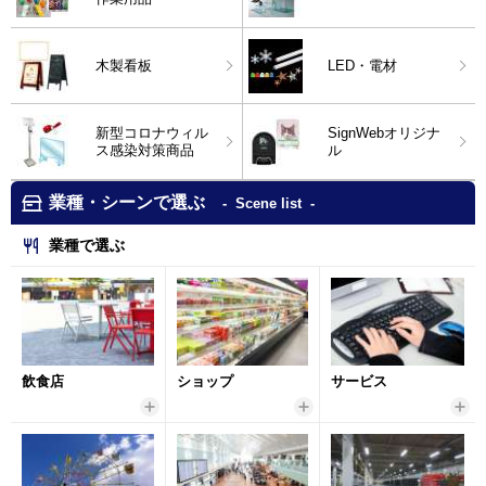
木製看板
LED・電材
新型コロナウィル
SignWebオリジナ
ス感染対策商品
ル
業種・シーンで選ぶ
Scene list
業種で選ぶ
飲食店
ショップ
サービス