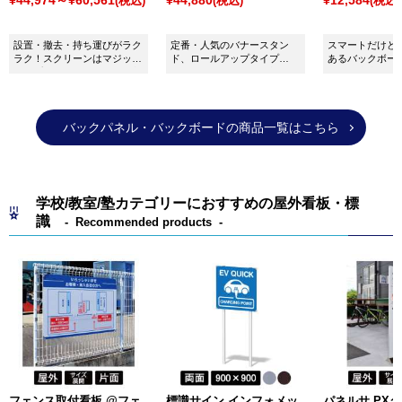
¥44,974～¥60,561
¥44,880
¥12,584
(税込)
(税込)
(税込)
上部に取っ手が付いているため持ち運びも便利で、表
示面の種類も豊富となっています。
設置・撤去・持ち運びがラク
定番・人気のバナースタン
スマートだけど
その他にもさまざまなパーテーションがございますの
ラク！スクリーンはマジック
ド、ロールアップタイプ
あるバックボー
テープで取り付けるだけの収
の"くるりん" 2000mm巾で
でこの丈夫さ！
で、商品選びでお困りの際はぜひお気軽にご相談くだ
納式大型布製バックボードで
す。バックボードとしても活
がある優れモノ
さい。
す。
躍します！
バックパネル・バックボードの商品一覧はこちら
学校/教室/塾カテゴリーにおすすめの屋外看板・標
識
Recommended products
フェンス取付看板 @フェ
標識サイン インフォメッ
パネルサ PX