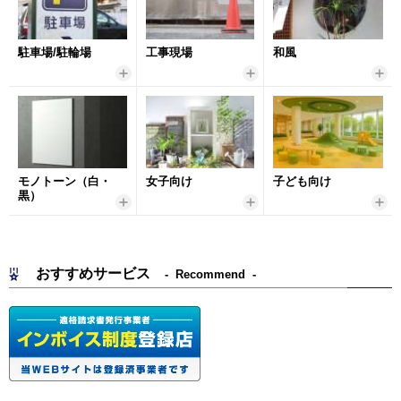
駐車場/駐輪場
工事現場
和風
モノトーン（白・
女子向け
子ども向け
黒）
おすすめサービス
Recommend