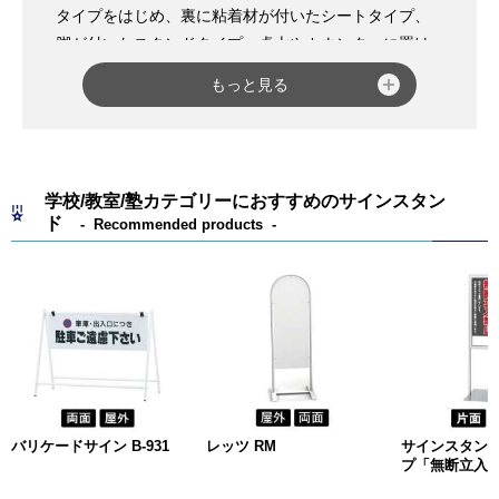
タイプをはじめ、裏に粘着材が付いたシートタイプ、
脚が付いたスタンドタイプ、卓上やカウンターに置け
るミニタイプなどがございます。チョークならではの
もっと見る
柔らかく優しい雰囲気が出せるため、飲食店やカフ
ェ、雑貨店などにおすすめです。
マーカーで書けるブラックボードは、フレームの付い
たタイプもフレームの無いタイプもあり、黒板と同様
学校/教室/塾カテゴリーにおすすめのサインスタン
にスタンドタイプもご用意しています。マーカーはチ
ド
Recommended products
ョークと比べて文字などをはっきり表現することがで
き、書き消しも簡単に行えます。
ホワイトボードは、アルミ枠の付いたスタンダードな
タイプをはじめ、学校や会社の会議室などでよく見か
ける回転ボードタイプ、持ち運びが簡単でさまざまな
場所に貼り付けが可能なシートタイプ、脚が付いたス
タンドタイプなどバリエーションも豊富です。
また、
マーカーペン
や
イレーサー
などの関連商品も多
バリケードサイン B-931
レッツ RM
サインスタンド
く取り揃えていますので、ぜひ一緒にチェックしてみ
プ「無断立入
てください。