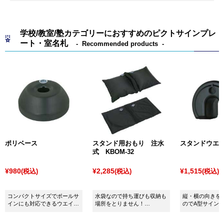
インとなります。
その他、駐車禁止のような
駐車場看板
や交通標識・禁
学校/教室/塾カテゴリーにおすすめのピクトサインプレ
煙のような注意喚起に使用される案内サインもありま
ート・室名札
Recommended products
す。
種類としては、屋外用でポピュラーな
A型看板
・
R型看
板(カーブサイン)
・
T型看板(タワーサイン)
をはじめ、
飲食店に多く使われている
黒板
や
パネルスタンド
、屋
内用の
ポールスタンド
などがあり、その他にも夜間に
活躍する
LED・電飾看板
や店舗のイメージに合わせた
和風看板
など幅広くタイプがございます。
また最近では、デザイン制作のみ自社で行い、出力は
ポリベース
スタンド用おもり 注水
スタンドウエ
激安・格安のネット通販を利用して価格を安く押さえ
式 KBOM-32
ることで製作可能な簡易タイプのスタンド看板も増加
¥980
¥2,285
¥1,515
(税込)
(税込)
(税込)
傾向にあります。
コンパクトサイズでポールサ
水袋なので持ち運びも収納も
縦・横の向きを
インにも対応できるウエイト
場所をとりません！
のでA型サイン、
です。
ボードや看板に設置すると、
イン、ポールサ
強風やビル風が吹く場所でも
くご利用頂けま