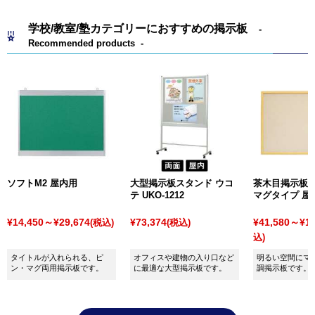
学校/教室/塾カテゴリーにおすすめの掲示板
Recommended products
ソフトM2 屋内用
大型掲示板スタンド ウコ
茶木目掲示板 
テ UKO-1212
マグタイプ 屋
¥14,450～¥29,674
¥73,374
¥41,580～¥12
(税込)
(税込)
込)
タイトルが入れられる、ピ
オフィスや建物の入り口など
明るい空間にマ
ン・マグ両用掲示板です。
に最適な大型掲示板です。
調掲示板です。
ットどちらもO