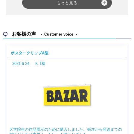
もっと見る
「
大型看板・建植
」では、自立式の屋外案内サイン
「
大型ステンレスサイン ヒューストン HFタイプ
」や
「
屋外案内サイン アトランタ ATタイプ
」をはじめ、フ
ァサードサインなどの照射距離が短めの用途に最適な
お客様の声
Customer voice
外照式LED照明「
アドビューN R35タイプ
」やサインメ
ディアを下部から明るくクリアに照射するアッパータ
イプの外照式LED照明「
アドビューUPPER
」などがご
ポスタークリップA型
ざいます。
2021-6-24
K.T様
これら以外にも、「
ファサード看板
」「
袖看板・突出
し看板
」「
懸垂幕用資材
」「
標識看板
」など、さまざ
まな
屋外看板・標識
を豊富に取り揃えていますので、
きっとお探しの商品が見つかることと思います。
また、商品選びでお困りの際は、ぜひお気軽にご相談
ください。
大学院生の作品展示のために購入しました。発注から発送までの