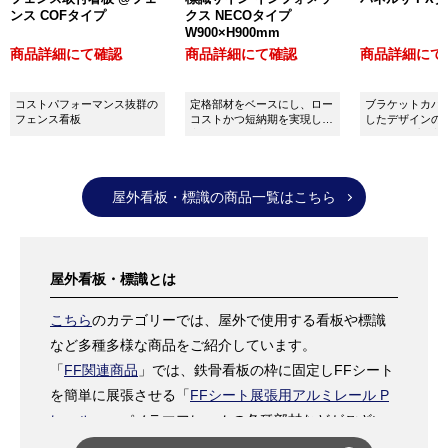
ンス COFタイプ
クス NECOタイプ
W900×H900mm
商品詳細にて確認
商品詳細にて確認
商品詳細にて
コストパフォーマンス抜群の
定格部材をベースにし、ロー
ブラケットカバ
フェンス看板
コストかつ短納期を実現した
したデザインの
定番・人気の立て看板です。
込みタイプの安
立看板
屋外看板・標識の商品一覧はこちら
屋外看板・標識とは
こちら
のカテゴリーでは、屋外で使用する看板や標識
など多種多様な商品をご紹介しています。
「
FF関連商品
」では、鉄骨看板の枠に固定しFFシート
を簡単に展張させる「
FFシート展張用アルミレール P
レール
」、パノラマフレームの各種部材などがござい
ます。