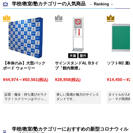
学校/教室/塾カテゴリーの人気商品
Ranking
【本体のみ】大型バック
サインスタンドAL Bタイ
ソフトM2 屋
ボード ウォーリー
プ「館内禁煙」
¥44,974～¥60,561
¥28,958
¥14,450～¥29
(税込)
(税込)
設置・撤去・持ち運びがラク
美しい質感が魅力のサインス
タイトルが入れ
ラク！スクリーンはマジック
タンドです。
ン・マグ両用掲
テープで取り付けるだけの収
納式大型布製バックボードで
す。
学校/教室/塾カテゴリーにおすすめの新型コロナウィル