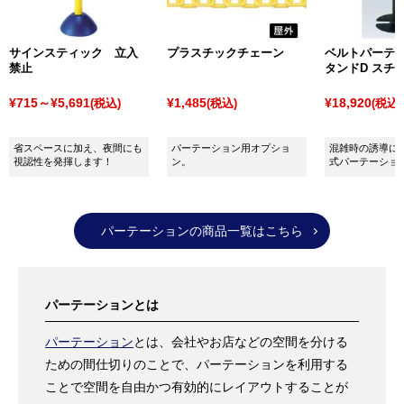
たり（
別注対応可能
）でき、
無地
の状態でご注文いた
だくことも可能です。
サインスティック 立入
プラスチックチェーン
ベルトパーテー
豊富な種類やサイズの中から、きっとご希望の商品が
禁止
タンドD スチール
見つかることと思いますので、もし商品選びでお困り
¥715～¥5,691
¥1,485
¥18,920
(税込)
(税込)
(税込)
の際はお気軽にご相談ください。
省スペースに加え、夜間にも
パーテーション用オプショ
混雑時の誘導に
視認性を発揮します！
ン。
式パーテーショ
パーテーションの商品一覧はこちら
パーテーションとは
パーテーション
とは、会社やお店などの空間を分ける
ための間仕切りのことで、パーテーションを利用する
ことで空間を自由かつ有効的にレイアウトすることが