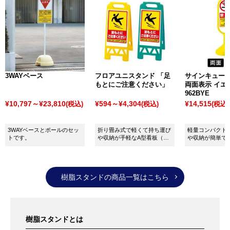
トセラー商品である「
アルミ屋外掲示板 AGPタイ
プ
」、ガラス跳ね上げ式の「
アルミ屋外掲示板 AGSタ
イプ
」、耐久性に優れ高級感のある「
ステンレス屋外
掲示板 PKS-3 自立タイプ
」などがあります。
また、
スタンドタイプの屋内向け
としては、オフィス
や建物の入り口になどに最適な「
大型掲示板 ウコテ
3WAYベース
フロアユニスタンド 「足
サインキュート
UKO-1212
」、よりサイズの大きなタイプの「
大型掲示
もとにご注意ください」
両面表示 イエロ
962BYE
板スタンド ウコテ UKO-1224
」などがあります。
¥10,797～¥23,810
¥594～¥4,304
¥14,515
(税込)
(税込)
(税込)
壁付タイプで屋外向け
としては、高級感のあるオール
ステンレス製の「
ステンレス屋外掲示板 PKS-3 壁付タ
3WAYベースとポールのセッ
折り畳み式で軽くて持ち運び
軽量コンパクト
イプ
」、扉式でポスター交換も簡単な「
壁面掲示板
トです。
や収納が手軽なA型看板（両
や収納が簡単で
面対応）
6617 扉式 屋外用
」などがあります。
また、
屋内向け
としては、ピン・マグネット併用タイ
プの「
ソフトM2掲示板
」、はね上げ式でサイズも豊富
樹脂スタンドの商品一覧はこちら
な「
壁面掲示板 618 はね上げ式 屋内用
」、シックな空
間にマッチする黒木目の「
黒木目掲示板 クロメ ピンマ
グタイプ 屋内用
」などがあります。
樹脂スタンドとは
その他にもさまざまな種類の掲示板を取り揃えていま