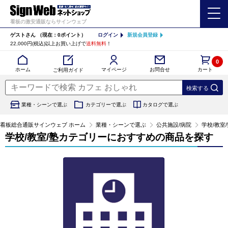
看板の激安通販ならサインウェブ
ゲストさん
（現在：0ポイント）
ログイン
新規会員登録
22,000円(税込)以上お買い上げで
送料無料
！
0
カート
マイページ
ホーム
お問合せ
ご利用ガイド
業種・シーンで選ぶ
カテゴリーで選ぶ
カタログで選ぶ
看板総合通販サインウェブ ホーム
業種・シーンで選ぶ
公共施設/病院
学校/教室
学校/教室/塾カテゴリーにおすすめの商品を探す