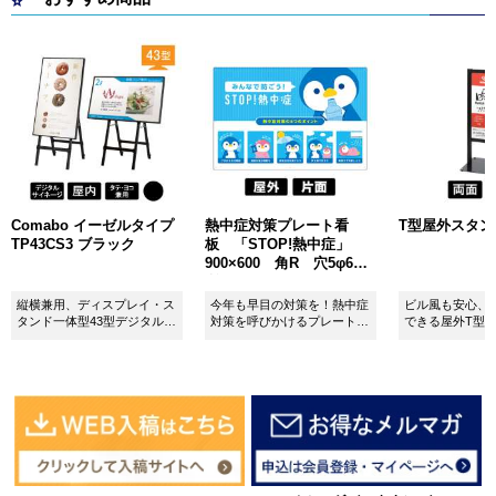
Comabo イーゼルタイプ
熱中症対策プレート看
T型屋外スタンド 
TP43CS3 ブラック
板 「STOP!熱中症」
900×600 角R 穴5φ6カ
所 SignWebオリジナル
縦横兼用、ディスプレイ・ス
今年も早目の対策を！熱中症
ビル風も安心、
タンド一体型43型デジタルサ
対策を呼びかけるプレート看
できる屋外T型
イネージ。
板。
板。