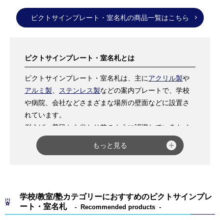
倒れにくく、安定感も抜群！
ンの必需品です
ピクトサインプレート・室名札の商品一覧はこちら
ピクトサインプレート・室名札とは
ピクトサインプレート・室名札は、主に
アクリル製
や
アルミ製
、
ステンレス製
などの案内プレートで、学校
や病院、会社などさまざまな場所の壁面などに設置さ
れています。
例えば、普段から当たり前のように認識しているトイ
レのピクトサイン、1Fや2Fなど建物の階数を表すピク
もっと見る
トサイン、会議室や教室、診察室など部屋の室名を表
すピクトサイン等々、どれも案内・誘導サインとして
私たちの日常に欠かせないものとなっています。
また、ピクトサインプレート・室名札は「
平付タイ
学校/教室/塾カテゴリーにおすすめのピクトサインプレ
プ
」と「
突出タイプ
」があり、前者は壁面に対して平
ート・室名札
Recommended products
行に取り付けるため正面から見やすく、後者は壁面に