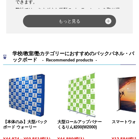
できます。
弊社では、さまざまな種類のパーテーションを取り揃
えています。
もっと見る
「
ベルトパーテーション LP-92
」は、支柱がステンレ
ス製で耐久性に優れ、スタッキング仕様のため収納に
も便利です。また、巻取式ベルトとベルト受け付きで
手軽にお使いいただけます。
学校/教室/塾カテゴリーにおすすめのバックパネル・バ
「
屋外用パーテーション チェーンスタンド
」は、フッ
ックボード
Recommended products
ク付きのリーズナブルな注水式パーテーションです。
ホワイト・ブラウン・シルバーの3色展開で、雰囲気に
合わせてお選びいただけます。
また、チェーンスタンドなどフック付きパーテーショ
ン用の「
プラスチックチェーン
」や「
パーテーション
ロープ 20C
」、「
パーテーションロープ 25C
」など各
種チェーン・ロープもございます。
「
サインキューブ
シリーズ」は、街の景観にマッチし
【本体のみ】大型バック
大型ロールアップバナー
スマートウォ
たデザインと大きな表示面で安定感のあるパーテーシ
ボード ウォーリー
くるりんⅡ200(W2000)
ョンです。