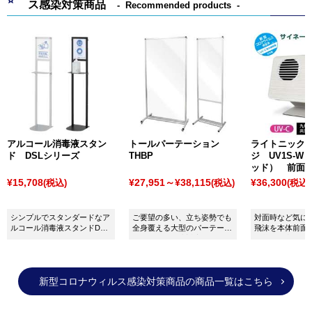
ス感染対策商品
Recommended products
アルコール消毒液スタン
トールパーテーション
ライトニックU
ド DSLシリーズ
THBP
ジ UV1S-
ッド） 前面
¥15,708
¥27,951～¥38,115
¥36,300
(税込)
(税込)
(税込)
シンプルでスタンダードなア
ご要望の多い、立ち姿勢でも
対面時など気に
ルコール消毒液スタンドDSL
全身覆える大型のパーテーシ
飛沫を本体前面
シリーズです。
ョン登場！別注対応も承りま
除菌した空気を
す。
出すサイネージ
菌装置です。新
ルスに対する高
新型コロナウィルス感染対策商品の商品一覧はこちら
認しています。