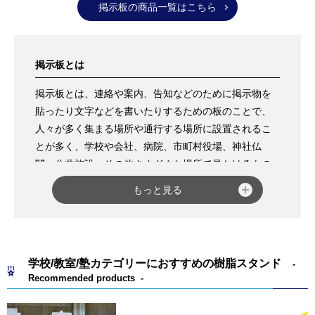
掲示板の商品一覧はこちら
掲示板とは
掲示板とは、連絡や案内、告知などのために掲示物を
貼ったり文字などを書いたりするための板のことで、
人々が多く集まる場所や通行する場所に設置されるこ
とが多く、学校や会社、病院、市町村役場、神社仏
閣、公共施設、その他さまざまな場所で見かけるもの
です。
もっと見る
掲示板の種類としては、脚の付いた
自立タイプ
、壁面
に設置する
壁付タイプ
があり、商品によって材質やサ
イズ、表面材仕様（
マグネット止め
、
ピン止め
、
ピ
ン・マグネット併用
）、設置場所（
屋内
、
屋外
）も異
学校/教室/塾カテゴリーにおすすめの樹脂スタンド
なっているため、豊富なラインナップの中から選ぶこ
Recommended products
とができます。
自立タイプで屋外向け
としては、ガラス違い式のベス