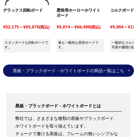
プレート
」や街の景観にマッチしたデザインで安定感
デラックス回転ボード
壁掛用ホーローホワイト
コルクボード
抜群の「
サインキューブ
」、軽量でコンパクトな「
サ
ボード
インキュート
」など各種さまざまな樹脂スタンドを取
¥52,175～¥93,878
¥5,074～¥68,499
¥5,984～¥13,
(税込)
(税込)
り揃えています。
それらの中から用途に応じたご提案もさせていただき
スタンダードな回転ボードで
最も一般的な壁掛ボードで
一般的なコルク
ますので、ぜひお気軽にご相談ください。
す。
す。
写真や書類の貼
黒板・ブラックボード・ホワイトボードの商品一覧はこち
ら
黒板・ブラックボード・ホワイトボードとは
弊社では、さまざまな種類の黒板やブラックボード、
ホワイトボードを取り揃えています。
チョークで書ける黒板は、フレームの無いシンプルな