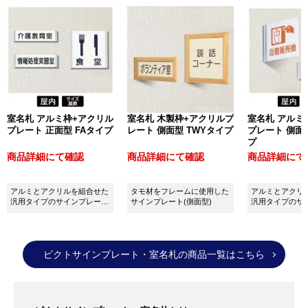
対して垂直に取り付けるため側面から見やすくなって
おり、用途や設置場所に応じて最適なものをお選びい
ただけます。
プレートの表示部分は、決まっているデザイン（
規格
文字・ピクト
）の中から選んだりご指定の文字を入れ
たり（
別注対応可能
）でき、
無地
の状態でご注文いた
だくことも可能です。
室名札 アルミ枠+アクリル
室名札 木製枠+アクリルプ
室名札 アルミ
豊富な種類やサイズの中から、きっとご希望の商品が
プレート 正面型 FAタイプ
レート 側面型 TWYタイプ
プレート 側面型
プ
見つかることと思いますので、もし商品選びでお困り
商品詳細にて確認
商品詳細にて確認
商品詳細にて
の際はお気軽にご相談ください。
アルミとアクリルを組合せた
タモ材をフレームに使用した
アルミとアクリ
汎用タイプのサインプレート
サインプレート(側面型)
汎用タイプのサ
(正面型）
(側面型）
ピクトサインプレート・室名札の商品一覧はこちら