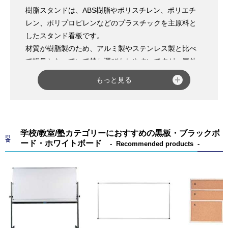
すので、ぜひチェックしてみてください。
樹脂スタンドは、ABS樹脂やポリスチレン、ポリエチ
レン、ポリプロピレンなどのプラスチックを主原料と
したスタンド看板です。
材質が樹脂製のため、アルミ製やステンレス製と比べ
て軽量となっていて持ち運びもしやすいですが、屋外
に設置した場合に雨や風で転倒してしまう可能性があ
もっと見る
るため、看板本体が注水式になっているものもありま
す。
樹脂スタンドは、主に駐車場や駐輪場、工事現場など
車や自転車、通行人が行き来する場所で案内や誘導を
学校/教室/塾カテゴリーにおすすめの黒板・ブラックボ
目的として設置されることが多く、一目見て目立つ色
ード・ホワイトボード
Recommended products
（イエロー、レッド、グリーンなど）の商品が多くラ
インナップされています。
また、全体的に丸みを帯びたやわらかい雰囲気のフォ
ルムで、アルミ製やステンレス製などのような圧迫感
はあまり感じられず、万が一ぶつかったとしても怪我
をしにくいという特徴もあります。
弊社では、折り畳み式で気軽に使用できる「
スタンド