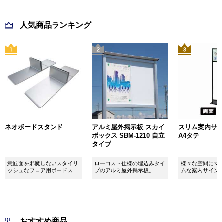
人気商品ランキング
ネオボードスタンド
アルミ屋外掲示板 スカイ
スリム案内サイン
ボックス SBM-1210 自立
A4タテ
タイプ
意匠面を邪魔しないスタイリ
ローコスト仕様の埋込みタイ
様々な空間にマ
ッシュなフロア用ボードスタ
プのアルミ屋外掲示板。
ムな案内サイン
ンドです！
おすすめ商品