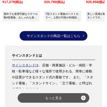
¥17,279
¥20,790
¥28,958
(税込)
(税込)
(税込)
屋外でも使用可能なスチール
T型スタンド看板のベストセ
美しい質感が魅
製A型看板。おしゃれな表示
ラー。上部の円形が特徴的で
タンドです。
や注意喚起に最適。面板サイ
アイキャッチ効果抜群です。
ズ：W900×H300mm
サインスタンドの商品一覧はこちら
サインスタンドとは
サインスタンド
は、店舗・商業施設・ビル・病院・学
校・駐車場など様々な場所で使用される、簡単に移動
や設置ができるスタンド式の看板です。 また、「スタ
ンド看板」「スタンドサイン」「立て看板」と呼ばれ
る場合もあります。
用途としては、商品・サービス・メニュー案内など販
もっと見る
売促進目的で使用される場合や、店舗名やロゴを表記
し、自店舗や企業まで誘導する看板としての使用がメ