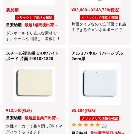
要見積
¥93,060～¥148,720
(税込)
クリックして価格を確認
クリックして価格を確認
片面タイプなので凸凹面でも施
目安納期
最短1週間後出荷～
工できるチャンネルボードで
ダンボールより丈夫な素材で
す。
す。ケースや目隠し・看板に！
スチール複合板 CKホワイト
アルミパネル リバーシブル
ボード 片面 2×910×1820
2mm厚
¥12,540
¥5,194
(税込)
(税込)
目安納期
最短翌営業日出荷～
クリックして価格を確認
(
1
)
水性マーカーで書き消しOK！マ
グネットもつきます！
目安納期
最短翌営業日出荷～