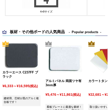
4×8サイズ
板材・その他ボードの人気商品
Popular products
カラーエース C237FF ブ
ラック
アルミパネル 両面ツヤ有
カラートタン
3mm厚
¥6,333～¥16,595
(税込)
¥5,476～¥11,861
¥22,681～¥25
(税込)
建材用、芯材が黒のアルミ複
合板です！
看板プレートに最適な素材！
取り扱いやすい