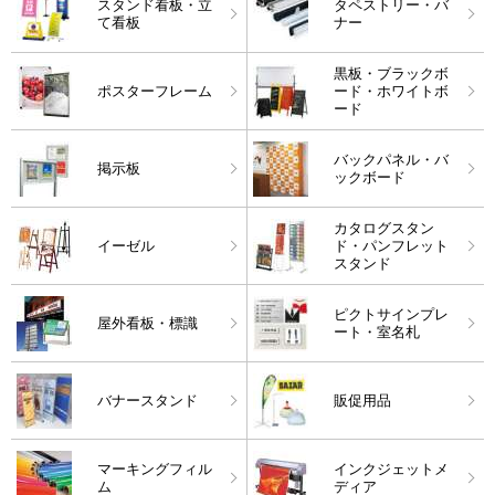
スタンド看板・立
タペストリー・バ
て看板
ナー
黒板・ブラックボ
ポスターフレーム
ード・ホワイトボ
ード
バックパネル・バ
掲示板
ックボード
カタログスタン
イーゼル
ド・パンフレット
スタンド
ピクトサインプレ
屋外看板・標識
ート・室名札
バナースタンド
販促用品
マーキングフィル
インクジェットメ
ム
ディア