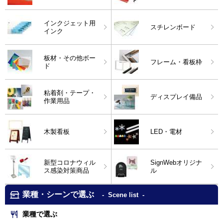
インクジェット用
スチレンボード
インク
板材・その他ボー
フレーム・看板枠
ド
粘着剤・テープ・
ディスプレイ備品
作業用品
木製看板
LED・電材
新型コロナウィル
SignWebオリジナ
ス感染対策商品
ル
業種・シーンで選ぶ
Scene list
業種で選ぶ