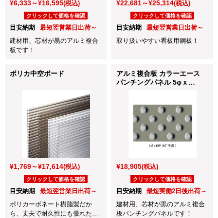
¥6,333～¥16,595
¥22,681～¥25,314
(税込)
(税込)
クリックして価格を確認
クリックして価格を確認
目安納期
最短翌営業日出荷～
目安納期
最短翌営業日出荷～
建材用、芯材が黒のアルミ複合
取り扱いやすい看板用鋼板！
板です！
ポリカ中空ボード
アルミ複合板 カラーエース
パンチングパネル 5φｘ
15P(45°千鳥)
¥1,769～¥17,614
¥18,905
(税込)
(税込)
クリックして価格を確認
クリックして価格を確認
目安納期
最短翌営業日出荷～
目安納期
最短実働2日後出荷～
ポリカーボネート樹脂製だか
建材用、芯材が黒のアルミ複合
ら、丈夫で耐久性にも優れた中
板パンチングパネルです！