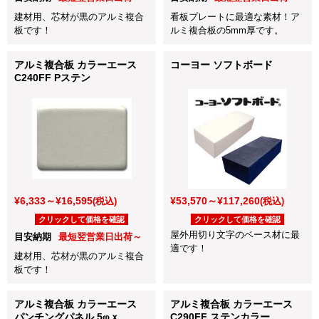
建材用、芯材が黒のアルミ複合
看板プレートに最適な素材！ア
板です！
ルミ複合板の5mm厚です。
アルミ複合板 カラーエース
コーヨー ソフトボード
C240FF Pステン
¥6,333～¥16,595
¥53,570～¥117,260
(税込)
(税込)
クリックして価格を確認
クリックして価格を確認
屋外用切り文字のベース材に最
目安納期
最短翌営業日出荷～
適です！
建材用、芯材が黒のアルミ複合
板です！
アルミ複合板 カラーエース
アルミ複合板 カラーエース
パンチングパネル 5φｘ
C290FF ステンカラー