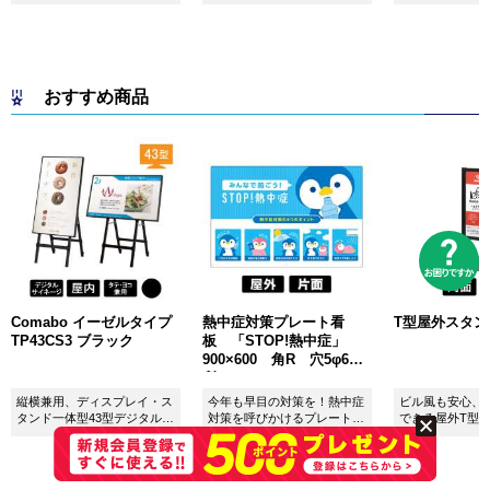
ンドです！
おすすめ商品
Comabo イーゼルタイプ
熱中症対策プレート看
T型屋外スタンド 
TP43CS3 ブラック
板 「STOP!熱中症」
900×600 角R 穴5φ6カ
所 SignWebオリジナル
縦横兼用、ディスプレイ・ス
今年も早目の対策を！熱中症
ビル風も安心、
タンド一体型43型デジタルサ
対策を呼びかけるプレート看
できる屋外T型
イネージ。
板。
板。