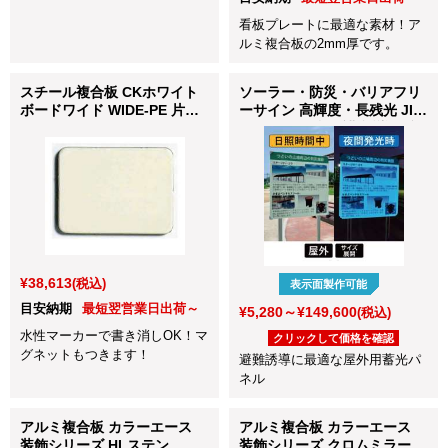
看板プレートに最適な素材！ア
ルミ複合板の2mm厚です。
スチール複合板 CKホワイト
ソーラー・防災・バリアフリ
ボードワイド WIDE-PE 片面
ーサイン 高輝度・長残光 JIS
3×1210×2420
Z9097 規格Ⅰ類 避難誘導・防
災サイン 屋外蓄光パネル
¥38,613
(税込)
表示面製作可能
目安納期
最短翌営業日出荷～
¥5,280～¥149,600
(税込)
水性マーカーで書き消しOK！マ
クリックして価格を確認
グネットもつきます！
避難誘導に最適な屋外用蓄光パ
ネル
アルミ複合板 カラーエース
アルミ複合板 カラーエース
装飾シリーズ HLステン ヘ
装飾シリーズ クロムミラー