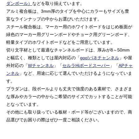
ダンボール）
などを取り揃えています。
アルミ複合板は、3mm厚のタイプを中心にカラーもサイズも豊
富なラインナップの中からお選びいただけます。
スチール複合板は、マーカー用のホワイトボードをはじめ板面が
緑色のマーカー用グリーンボードやチョーク用グリーンボード、
軽量タイプのホワイトボードなどをご用意しています。
切り文字材として最適なチャンネルボードは、厚みが8～50mm
と幅広く、種類としては屋内対応の「
goo!パネチャンネル
」や屋
外対応の「
Wチャンネル
」「
セルラHiボードスーパー
」「
APチャ
ンネル
」など、用途に応じて選んでいただけるようになっていま
す。
プラダンは、段ボールよりも丈夫で強度のある素材で、さまざま
な厚みやカラーの中からご希望のサイズでカットすることが可能
となっています。
その他にも取り扱っている板材・ボード等がございますので、商
品選びでお困りの際はぜひ一度ご相談ください。