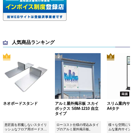
人気商品ランキング
ネオボードスタンド
アルミ屋外掲示板 スカイ
スリム案内サイン
ボックス SBM-1210 自立
A4タテ
タイプ
意匠面を邪魔しないスタイリ
ローコスト仕様の埋込みタイ
様々な空間にマ
ッシュなフロア用ボードスタ
プのアルミ屋外掲示板。
ムな案内サイン