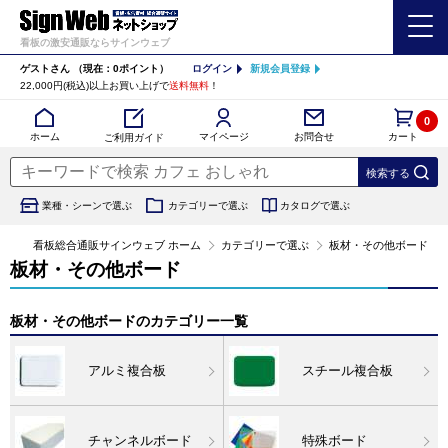
看板の激安通販ならサインウェブ
ゲストさん
（現在：0ポイント）
ログイン
新規会員登録
22,000円(税込)以上お買い上げで
送料無料
！
0
カート
マイページ
ホーム
お問合せ
ご利用ガイド
業種・シーンで選ぶ
カテゴリーで選ぶ
カタログで選ぶ
看板総合通販サインウェブ ホーム
カテゴリーで選ぶ
板材・その他ボード
板材・その他ボード
板材・その他ボードのカテゴリー一覧
アルミ複合板
スチール複合板
チャンネルボード
特殊ボード