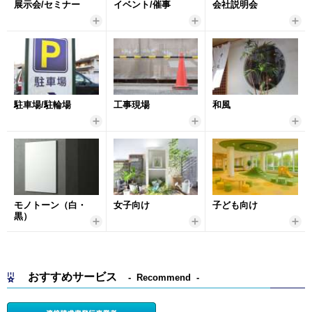
展示会/セミナー
イベント/催事
会社説明会
駐車場/駐輪場
工事現場
和風
モノトーン（白・
女子向け
子ども向け
黒）
おすすめサービス
Recommend