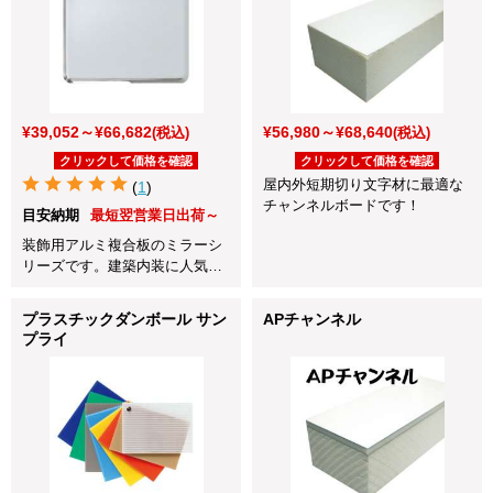
¥39,052～¥66,682
¥56,980～¥68,640
(税込)
(税込)
クリックして価格を確認
クリックして価格を確認
屋内外短期切り文字材に最適な
(
1
)
チャンネルボードです！
目安納期
最短翌営業日出荷～
装飾用アルミ複合板のミラーシ
リーズです。建築内装に人気の
クリアミラー。1枚から発送
OK！
プラスチックダンボール サン
APチャンネル
プライ