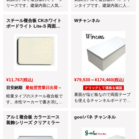
リーズです。建築内装に人気の
ンタイプです。建築内装に人気
ゴールドミラー。1枚から発送
のヘアラインHLシルバー。1枚
OK！
から発送OK！
スチール複合板 CKホワイト
Wチャンネル
ボードライト Lite-S 両面
3×910×1820
¥11,767
¥79,530～¥174,460
(税込)
(税込)
目安納期
最短翌営業日出荷～
クリックして価格を確認
裏面が塩ビ板なので両面テープ
軽量タイプのスチール複合板で
も使えるチャンネルボードで
す。水性マーカーで書き消し
す。
OK！マグネットもつきます！
アルミ複合板 カラーエース
goo!パネ チャンネル
装飾シリーズ クリアミラー