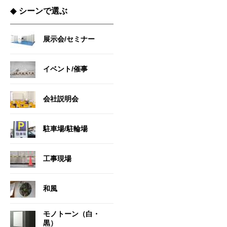
◆
シーンで選ぶ
展示会/セミナー
イベント/催事
会社説明会
駐車場/駐輪場
工事現場
和風
モノトーン（白・
黒）