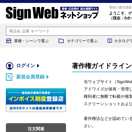
看板の激安通販
ようこそ、
ゲ
（現在：0ポ
業種・シーンで選ぶ
カテゴリーで選ぶ
カタログ
著作権ガイドライン
ログイン
新規会員登録
当ウェブサイト（Sign
アドワイズが保有・管理
権利者に無断で転載や複
スクリーンショットおよび
著作権法などが認めてい
さい。
注文関連