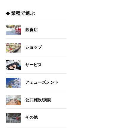
◆
業種で選ぶ
飲食店
ショップ
サービス
アミューズメント
公共施設/病院
その他