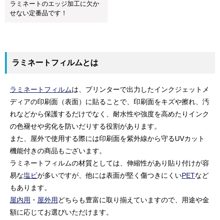
ラミネートのエッジ加工に欠か
せない定番品です！
ラミネートフィルムとは
ラミネートフィルム
は、プリンターで出力したインクジェットメ
ディアの印刷面（表面）に貼ることで、印刷面をキズや擦れ、汚
れなどから保護するだけでなく、耐水性や強度を高めたりインク
の色褪せや劣化を防いだりする役割があります。
また、屋外で使用する際には印刷面を紫外線から守るUVカット
機能付きの商品もございます。
ラミネートフィルムの材質としては、伸縮性があり貼り付けが容
易な
塩ビ
が多いですが、他には表面が堅く傷つきにくい
PET
など
もあります。
屋内用
・
屋外用
どちらも豊富に取り揃えていますので、用途や金
額に応じてお選びいただけます。