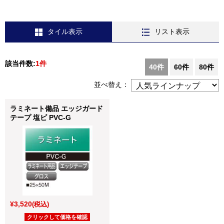
タイル表示
リスト表示
該当件数:
1件
40件
60件
80件
並べ替え：
ラミネート備品 エッジガード
テープ 塩ビ PVC-G
¥3,520
(税込)
クリックして価格を確認