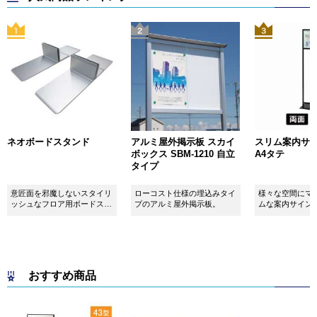
ネオボードスタンド
アルミ屋外掲示板 スカイ
スリム案内サイン
ボックス SBM-1210 自立
A4タテ
タイプ
意匠面を邪魔しないスタイリ
ローコスト仕様の埋込みタイ
様々な空間にマ
ッシュなフロア用ボードスタ
プのアルミ屋外掲示板。
ムな案内サイン
ンドです！
おすすめ商品