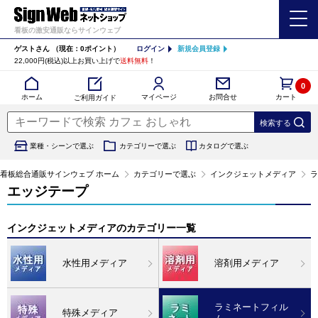
看板の激安通販ならサインウェブ
ゲストさん
（現在：0ポイント）
ログイン
新規会員登録
22,000円(税込)以上お買い上げで
送料無料
！
0
カート
マイページ
ホーム
お問合せ
ご利用ガイド
業種・シーンで選ぶ
カテゴリーで選ぶ
カタログで選ぶ
看板総合通販サインウェブ ホーム
カテゴリーで選ぶ
インクジェットメディア
ラ
エッジテープ
インクジェットメディアのカテゴリー一覧
水性用メディア
溶剤用メディア
ラミネートフィル
特殊メディア