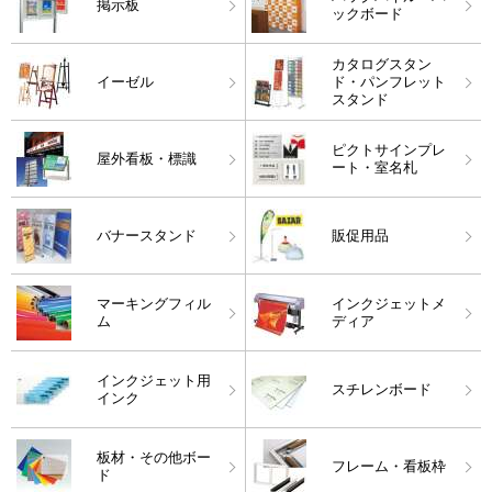
掲示板
ックボード
カタログスタン
イーゼル
ド・パンフレット
スタンド
ピクトサインプレ
屋外看板・標識
ート・室名札
バナースタンド
販促用品
マーキングフィル
インクジェットメ
ム
ディア
インクジェット用
スチレンボード
インク
板材・その他ボー
フレーム・看板枠
ド