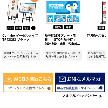
Comabo イーゼルタイプ
熱中症対策プレート看
T型屋外スタンド 
TP43CS3 ブラック
板 「STOP!熱中症」
900×600 角R 穴5φ6カ
所 SignWebオリジナル
縦横兼用、ディスプレイ・ス
今年も早目の対策を！熱中症
ビル風も安心、
タンド一体型43型デジタルサ
対策を呼びかけるプレート看
できる屋外T型
イネージ。
板。
板。
メルマガバックナンバー