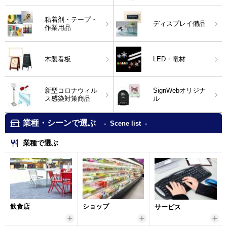
粘着剤・テープ・
ディスプレイ備品
作業用品
木製看板
LED・電材
新型コロナウィル
SignWebオリジナ
ス感染対策商品
ル
業種・シーンで選ぶ
Scene list
業種で選ぶ
飲食店
ショップ
サービス