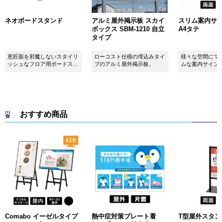
ネオボードスタンド
アルミ屋外掲示板 スカイ
スリム案内サイン
ボックス SBM-1210 自立
A4タテ
タイプ
意匠面を邪魔しないスタイリ
ローコスト仕様の埋込みタイ
様々な空間にマ
ッシュなフロア用ボードスタ
プのアルミ屋外掲示板。
ムな案内サイン
ンドです！
おすすめ商品
Comabo イーゼルタイプ
熱中症対策プレート看
T型屋外スタンド 