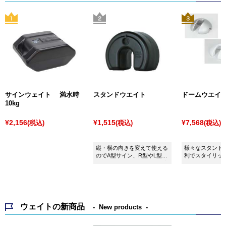
サインウェイト 満水時
スタンドウエイト
ドームウエイ
10kg
¥2,156
¥1,515
¥7,568
(税込)
(税込)
(税込)
縦・横の向きを変えて使える
様々なスタンド
のでA型サイン、R型やL型サ
利でスタイリッ
イン、ポールサインなど幅広
トです。
くご利用頂けます。屋外サイ
ンの必需品です！
ウェイトの新商品
New products