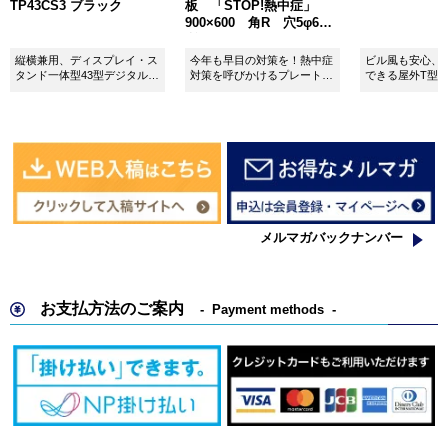
TP43CS3 ブラック
板 「STOP!熱中症」
900×600 角R 穴5φ6カ
所 SignWebオリジナル
縦横兼用、ディスプレイ・ス
今年も早目の対策を！熱中症
ビル風も安心、
タンド一体型43型デジタルサ
対策を呼びかけるプレート看
できる屋外T型
イネージ。
板。
板。
メルマガバックナンバー
お支払方法のご案内
Payment methods