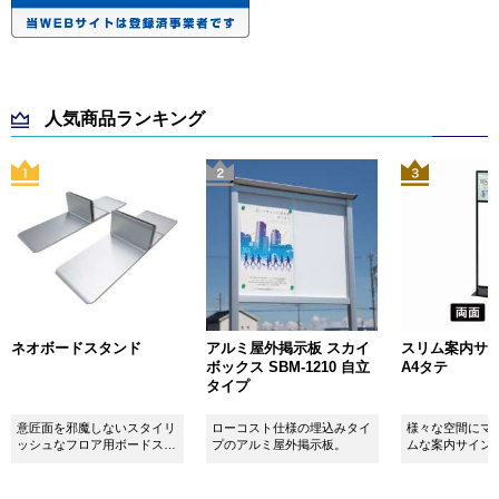
人気商品ランキング
ネオボードスタンド
アルミ屋外掲示板 スカイ
スリム案内サイン
ボックス SBM-1210 自立
A4タテ
タイプ
意匠面を邪魔しないスタイリ
ローコスト仕様の埋込みタイ
様々な空間にマ
ッシュなフロア用ボードスタ
プのアルミ屋外掲示板。
ムな案内サイン
ンドです！