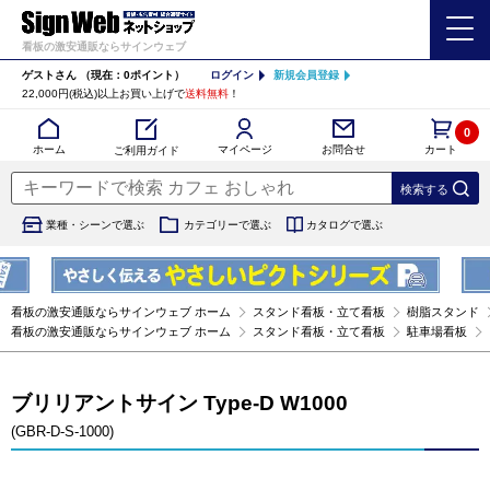
看板の激安通販ならサインウェブ
ゲストさん
（現在：0ポイント）
ログイン
新規会員登録
22,000円(税込)以上お買い上げで
送料無料
！
0
カート
マイページ
ホーム
お問合せ
ご利用ガイド
業種・シーンで選ぶ
カテゴリーで選ぶ
カタログで選ぶ
看板の激安通販ならサインウェブ ホーム
スタンド看板・立て看板
樹脂スタンド
看板の激安通販ならサインウェブ ホーム
スタンド看板・立て看板
駐車場看板
ブリリアントサイン Type-D W1000
(GBR-D-S-1000)