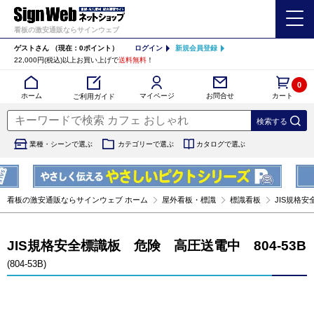
看板の激安通販ならサインウェブ
ゲストさん
（現在：0ポイント）
ログイン
新規会員登録
22,000円(税込)以上お買い上げで
送料無料
！
0
カート
マイページ
ホーム
お問合せ
ご利用ガイド
業種・シーンで選ぶ
カテゴリーで選ぶ
カタログで選ぶ
看板の激安通販ならサインウェブ ホーム
屋外看板・標識
標識看板
JIS規格安
JIS規格安全標識板 危険 高圧送電中 804-53B
(804-53B)