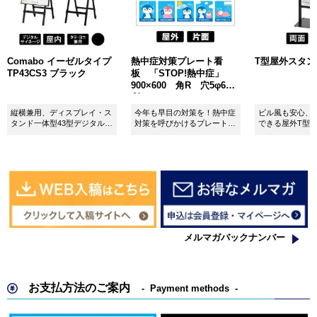
Comabo イーゼルタイプ
熱中症対策プレート看
T型屋外スタンド 
TP43CS3 ブラック
板 「STOP!熱中症」
900×600 角R 穴5φ6カ
所 SignWebオリジナル
縦横兼用、ディスプレイ・ス
今年も早目の対策を！熱中症
ビル風も安心、
タンド一体型43型デジタルサ
対策を呼びかけるプレート看
できる屋外T型
イネージ。
板。
板。
メルマガバックナンバー
お支払方法のご案内
Payment methods