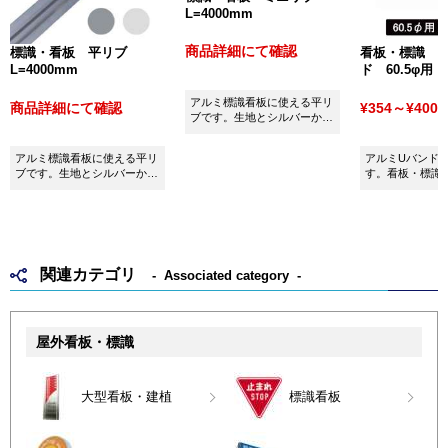
L=4000mm
商品詳細にて確認
標識・看板 平リブ
看板・標識 
L=4000mm
ド 60.5φ用
アルミ標識看板に使える平リ
商品詳細にて確認
¥354～¥400
(
ブです。生地とシルバーから
お選びいただけます。
アルミ標識看板に使える平リ
アルミUバンド60
ブです。生地とシルバーから
す。看板・標識
お選びいただけます。
用ください。
関連カテゴリ
Associated category
屋外看板・標識
大型看板・建植
標識看板