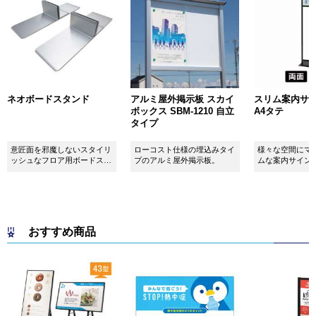
ネオボードスタンド
アルミ屋外掲示板 スカイ
スリム案内サイン
ボックス SBM-1210 自立
A4タテ
タイプ
意匠面を邪魔しないスタイリ
ローコスト仕様の埋込みタイ
様々な空間にマ
ッシュなフロア用ボードスタ
プのアルミ屋外掲示板。
ムな案内サイン
ンドです！
おすすめ商品