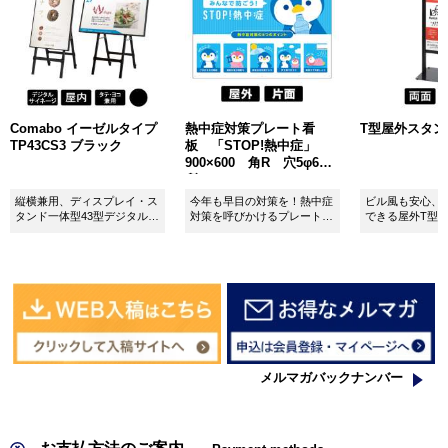
Comabo イーゼルタイプ
熱中症対策プレート看
T型屋外スタンド 
TP43CS3 ブラック
板 「STOP!熱中症」
900×600 角R 穴5φ6カ
所 SignWebオリジナル
縦横兼用、ディスプレイ・ス
今年も早目の対策を！熱中症
ビル風も安心、
タンド一体型43型デジタルサ
対策を呼びかけるプレート看
できる屋外T型
イネージ。
板。
板。
メルマガバックナンバー