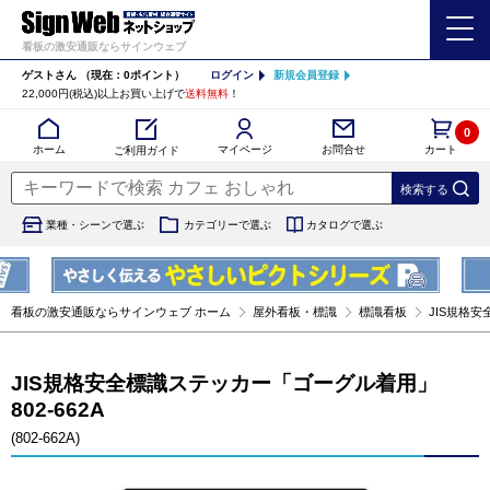
看板の激安通販ならサインウェブ
ゲストさん
（現在：0ポイント）
ログイン
新規会員登録
22,000円(税込)以上お買い上げで
送料無料
！
0
カート
マイページ
ホーム
お問合せ
ご利用ガイド
業種・シーンで選ぶ
カテゴリーで選ぶ
カタログで選ぶ
看板の激安通販ならサインウェブ ホーム
屋外看板・標識
標識看板
JIS規格安
JIS規格安全標識ステッカー「ゴーグル着用」
802-662A
(802-662A)