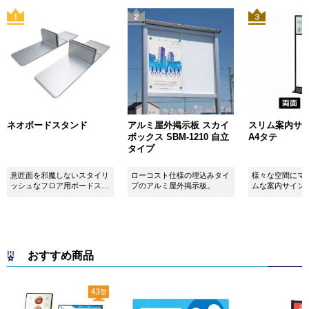
ネオボードスタンド
アルミ屋外掲示板 スカイ
スリム案内サイン
ボックス SBM-1210 自立
A4タテ
タイプ
意匠面を邪魔しないスタイリ
ローコスト仕様の埋込みタイ
様々な空間にマ
ッシュなフロア用ボードスタ
プのアルミ屋外掲示板。
ムな案内サイン
ンドです！
おすすめ商品