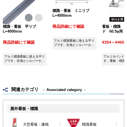
標識・看板 ミニリブ
L=4000mm
商品詳細にて確認
標識・看板 平リブ
看板・標識 
L=4000mm
ド 60.5φ用
アルミ標識看板に使える平リ
商品詳細にて確認
¥354～¥400
(
ブです。生地とシルバーから
お選びいただけます。
アルミ標識看板に使える平リ
アルミUバンド60
ブです。生地とシルバーから
す。看板・標識
お選びいただけます。
用ください。
関連カテゴリ
Associated category
屋外看板・標識
大型看板・建植
標識看板