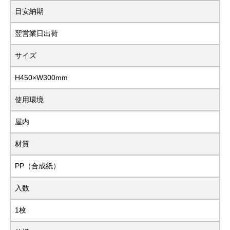
目安納期
翌営業日出荷
サイズ
H450×W300mm
使用環境
屋内
材質
PP（合成紙）
入数
1枚