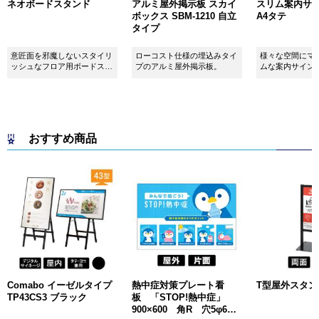
ネオボードスタンド
アルミ屋外掲示板 スカイ
スリム案内サイン
ボックス SBM-1210 自立
A4タテ
タイプ
意匠面を邪魔しないスタイリ
ローコスト仕様の埋込みタイ
様々な空間にマ
ッシュなフロア用ボードスタ
プのアルミ屋外掲示板。
ムな案内サイン
ンドです！
おすすめ商品
Comabo イーゼルタイプ
熱中症対策プレート看
T型屋外スタンド 
TP43CS3 ブラック
板 「STOP!熱中症」
900×600 角R 穴5φ6カ