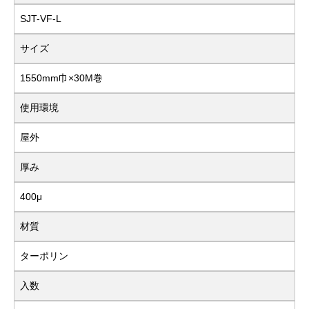
SJT-VF-L
サイズ
1550mm巾×30M巻
使用環境
屋外
厚み
400μ
材質
ターポリン
入数