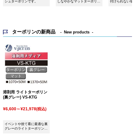
シュターポリンです。
しなやかなマットターポリン
付けられない場
です。
り剥がしできる
す！
ターポリンの新商品
New products
溶剤用 ライトターポリン
(裏グレー) VS-KTG
¥6,600～¥21,978
(税込)
イベントや捨て看に最適な裏
グレーのライトターポリンで
す。