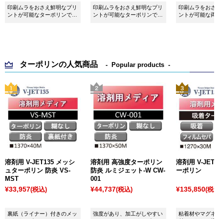
印刷ムラをおさえ鮮明なプリ
印刷ムラをおさえ鮮明なプリ
印刷ムラをおさ
ントが可能なターポリンで
ントが可能なターポリンで
ントが可能な両
す。
す。高速大型プリンターに最
です。
適。
ターポリンの人気商品
Popular products
溶剤用 V-JET135 メッシ
溶剤用 高強度ターポリン
溶剤用 V-JET
ュターポリン 防炎 VS-
防炎 ルミジェット-W CW-
ーポリン
MST
001
¥33,957
¥44,737
¥135,850
(税込)
(税込)
(税込
裏紙（ライナー）付きのメッ
強度があり、加工がしやすい
粘着材やマグネ