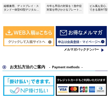
所 SignWebオリジナル
縦横兼用、ディスプレイ・ス
今年も早目の対策を！熱中症
ビル風も安心、
タンド一体型43型デジタルサ
対策を呼びかけるプレート看
できる屋外T型
イネージ。
板。
板。
メルマガバックナンバー
お支払方法のご案内
Payment methods