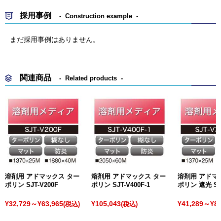
採用事例
Construction example
まだ採用事例はありません。
関連商品
Related products
溶剤用 アドマックス ター
溶剤用 アドマックス ター
溶剤用 アドマ
ポリン SJT-V200F
ポリン SJT-V400F-1
ポリン 遮光 SJT
¥32,729～¥63,965
¥105,043
¥41,289～¥84
(税込)
(税込)