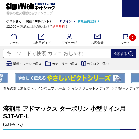
看板の激安通販ならサインウェブ
ゲストさん
（現在：0ポイント）
ログイン
新規会員登録
22,000円(税込)以上お買い上げで
送料無料
！
0
カート
マイページ
ホーム
お問合せ
ご利用ガイド
業種・シーンで選ぶ
カテゴリーで選ぶ
カタログで選ぶ
看板の激安通販ならサインウェブ ホーム
インクジェットメディア
溶剤用メディ
溶剤用 アドマックス ターポリン 小型サイン用
SJT-VF-L
(SJT-VF-L)