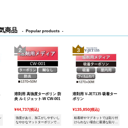
気商品
Popular products
ュ
溶剤用 高強度ターポリン 防
溶剤用 V-JET135 吸着ター
炎 ルミジェット-W CW-001
ポリン
¥44,737
¥135,850
(税込)
(税込)
シ
強度があり、加工がしやすいし
粘着材やマグネットでは貼り付
なやかなマットターポリンで
けられない場合に最適な貼り剥
す。
がしできるターポリンです！