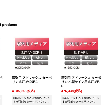
d products
ポ
溶剤用 アドマックス ターポ
溶剤用 アドマックス ターポ
リン SJT-V400F-1
リン 小型サイン用 SJT-VF-
L
¥105,043
¥76,338
(税込)
(税込)
ン
印刷ムラをおさえ鮮明なプリン
印刷ムラをおさえ鮮明なプリン
トが可能なターポリンです。高
トが可能なターポリンです。
速大型プリンターに最適。