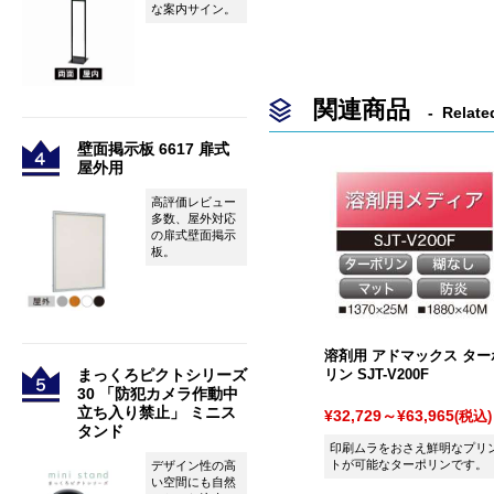
な案内サイン。
関連商品
Relate
壁面掲示板 6617 扉式
屋外用
高評価レビュー
多数、屋外対応
の扉式壁面掲示
板。
溶剤用 アドマックス ター
リン SJT-V200F
まっくろピクトシリーズ
30 「防犯カメラ作動中
立ち入り禁止」 ミニス
¥32,729～¥63,965
(税込)
タンド
印刷ムラをおさえ鮮明なプリ
トが可能なターポリンです。
デザイン性の高
い空間にも自然