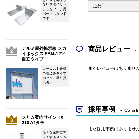
ないスタイリッ
返品
シュなフロア用
ボードスタンド
です！
商品レビュー
アルミ屋外掲示板 スカ
イボックス SBM-1210
自立タイプ
まだレビューはありませ
ローコスト仕様
の埋込みタイプ
のアルミ屋外掲
示板。
採用事例
Constr
スリム案内サイン TX-
210 A4タテ
まだ採用事例はありませ
様々な空間にマ
ッチするスリム