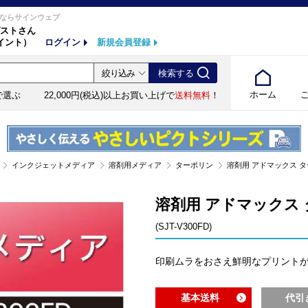
ならサインウェブ
ストさん
イント）
ログイン
新規会員登録
ホーム
で選ぶ
22,000円(税込)以上お買い上げで
送料無料
！
インクジェットメディア
溶剤用メディア
ターポリン
溶剤用 アドマックス ターポリ
溶剤用 アドマックス ター
(SJT-V300FD)
印刷ムラをおさえ鮮明なプリント
基本送料
代引