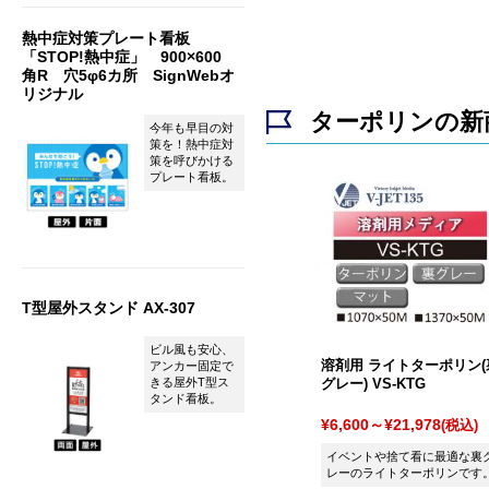
熱中症対策プレート看板
「STOP!熱中症」 900×600
角R 穴5φ6カ所 SignWebオ
リジナル
ターポリンの新
今年も早目の対
策を！熱中症対
策を呼びかける
プレート看板。
T型屋外スタンド AX-307
ビル風も安心、
溶剤用 ライトターポリン(
アンカー固定で
グレー) VS-KTG
きる屋外T型ス
タンド看板。
¥6,600～¥21,978
(税込)
イベントや捨て看に最適な裏
レーのライトターポリンです