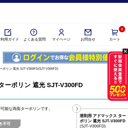
0
ご利用ガイド
よくある質問
マイページ
カート
お問合せ
ン 遮光 SJT-V300FD(SJT-V300FD)
ポリン 遮光 SJT-V300FD
が可能な両面ターポリンです。
溶剤用 アドマックス ター
ポリン 遮光 SJT-V300FD
き不可
(SJT-V300FD)