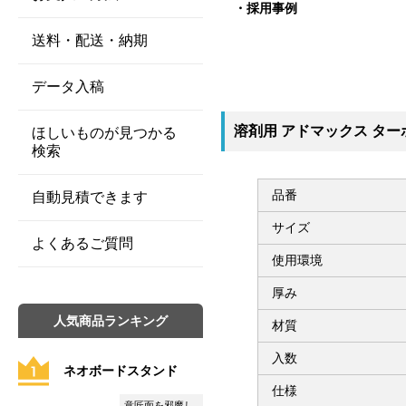
採用事例
送料・配送・納期
データ入稿
溶剤用 アドマックス ターポ
ほしいものが見つかる
検索
品番
自動見積できます
サイズ
よくあるご質問
使用環境
厚み
人気商品ランキング
材質
入数
ネオボードスタンド
仕様
意匠面を邪魔し