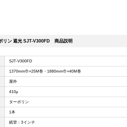
リン 遮光 SJT-V300FD 商品説明
SJT-V300FD
1370mm巾×25M巻・1880mm巾×40M巻
屋外
410μ
ターポリン
1本
紙管：3インチ