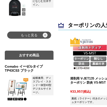
になじむ注水サ
イン。
ターポリンの人
もっと見る
おすすめ商品
Comabo イーゼルタイプ
TP43CS3 ブラック
縦横兼用、ディ
溶剤用 V-JET135 メッシ
スプレイ・スタ
ターポリン 防炎 VS-MST
ンド一体型43型
デジタルサイネ
¥33,957
(税込)
ージ。
裏紙（ライナー）付きのメッ
ュターポリンです。