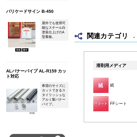
バリケードサイン B-450
屋外でも使用可
能なスチール白
塗装仕上げのA
関連カテゴリ
型看板。
溶剤用メディア
ALバナーパイプ AL-R159 カッ
ト対応
紙
希望のサイズに
カットできるス
タイリッシュな
アルミ製バナー
FFシート
パイプ。