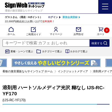
看板の激安通販ならサインウェブ
ゲストさん
（現在：0ポイント）
ログイン
新規会員登録
22,000円(税込)以上お買い上げで
送料無料
！
0
カート
マイページ
ホーム
お問合せ
ご利用ガイド
業種・シーンで選ぶ
カテゴリーで選ぶ
カタログで選ぶ
看板の激安通販ならサインウェブ ホーム
インクジェットメディア
溶剤用メディ
溶剤用 ハートソルメディア光沢 糊なし IJS-RC-
YF170
(IJS-RC-YF170)