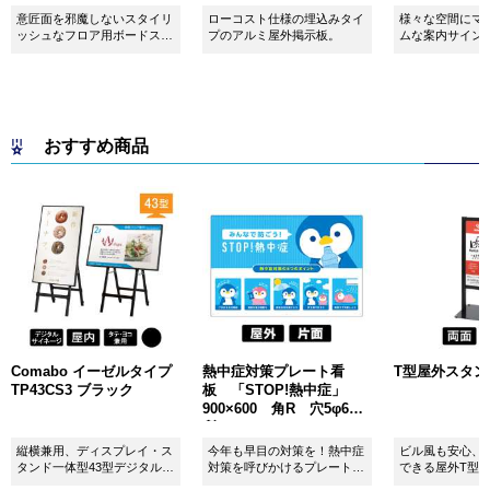
意匠面を邪魔しないスタイリ
ローコスト仕様の埋込みタイ
様々な空間にマ
ッシュなフロア用ボードスタ
プのアルミ屋外掲示板。
ムな案内サイン
ンドです！
おすすめ商品
Comabo イーゼルタイプ
熱中症対策プレート看
T型屋外スタンド 
TP43CS3 ブラック
板 「STOP!熱中症」
900×600 角R 穴5φ6カ
所 SignWebオリジナル
縦横兼用、ディスプレイ・ス
今年も早目の対策を！熱中症
ビル風も安心、
タンド一体型43型デジタルサ
対策を呼びかけるプレート看
できる屋外T型
イネージ。
板。
板。