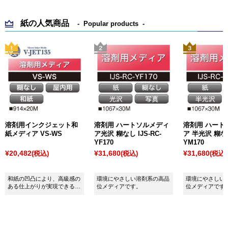
紙の人気商品
Popular products
溶剤用インクジェット和
溶剤用 ハートソルメディ
溶剤用 ハート
紙メディア VS-WS
ア光沢 糊なし IJS-RC-
ア 半光沢 糊なし
YF170
YM170
¥20,482
¥31,680
¥31,680
(税込)
(税込)
(税込)
和紙の凹凸により、高級感の
環境にやさしい溶剤系の高品
環境にやさしい
ある仕上がりが実現できるメ
位メディアです。
位メディアです
ディアです。