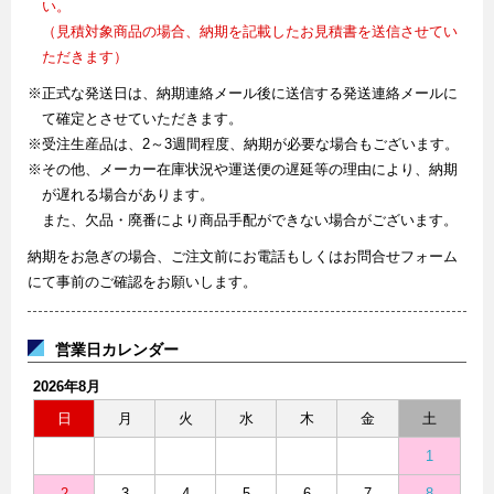
い。
（見積対象商品の場合、納期を記載したお見積書を送信させてい
ただきます）
※正式な発送日は、納期連絡メール後に送信する発送連絡メールに
て確定とさせていただきます。
※受注生産品は、2～3週間程度、納期が必要な場合もございます。
※その他、メーカー在庫状況や運送便の遅延等の理由により、納期
が遅れる場合があります。
また、欠品・廃番により商品手配ができない場合がございます。
納期をお急ぎの場合、ご注文前にお電話もしくはお問合せフォーム
にて事前のご確認をお願いします。
営業日カレンダー
2026年8月
日
月
火
水
木
金
土
1
2
3
4
5
6
7
8