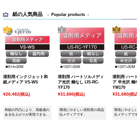
紙の人気商品
Popular products
溶剤用インクジェット和
溶剤用 ハートソルメディ
溶剤用 ハート
紙メディア VS-WS
ア光沢 糊なし IJS-RC-
ア 半光沢 糊なし
YF170
YM170
¥20,482
¥31,680
¥31,680
(税込)
(税込)
(税込)
和紙の凹凸により、高級感の
環境にやさしい溶剤系の高品
環境にやさしい
ある仕上がりが実現できるメ
位メディアです。
位メディアです
ディアです。