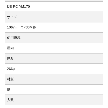
IJS-RC-YM170
サイズ
1067mm巾×30M巻
使用環境
屋内
厚み
266μ
材質
紙
入数