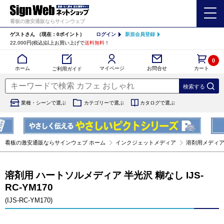
看板の激安通販ならサインウェブ
ゲストさん
（現在：0ポイント）
ログイン
新規会員登録
22,000円(税込)以上お買い上げで
送料無料
！
0
カート
マイページ
ホーム
お問合せ
ご利用ガイド
業種・シーンで選ぶ
カテゴリーで選ぶ
カタログで選ぶ
看板の激安通販ならサインウェブ ホーム
インクジェットメディア
溶剤用メディ
溶剤用 ハートソルメディア 半光沢 糊なし IJS-
RC-YM170
(IJS-RC-YM170)