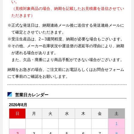
い。
（見積対象商品の場合、納期を記載したお見積書を送信させてい
ただきます）
※正式な発送日は、納期連絡メール後に送信する発送連絡メールに
て確定とさせていただきます。
※受注生産品は、2～3週間程度、納期が必要な場合もございます。
※その他、メーカー在庫状況や運送便の遅延等の理由により、納期
が遅れる場合があります。
また、欠品・廃番により商品手配ができない場合がございます。
納期をお急ぎの場合、ご注文前にお電話もしくはお問合せフォーム
にて事前のご確認をお願いします。
営業日カレンダー
2026年8月
日
月
火
水
木
金
土
1
2
3
4
5
6
7
8