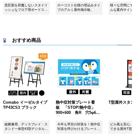
意匠面を邪魔しないスタイリ
ローコスト仕様の埋込みタイ
様々な空間にマ
ッシュなフロア用ボードスタ
プのアルミ屋外掲示板。
ムな案内サイン
ンドです！
おすすめ商品
Comabo イーゼルタイプ
熱中症対策プレート看
T型屋外スタンド 
TP43CS3 ブラック
板 「STOP!熱中症」
900×600 角R 穴5φ6カ
所 SignWebオリジナル
縦横兼用、ディスプレイ・ス
今年も早目の対策を！熱中症
ビル風も安心、
タンド一体型43型デジタルサ
対策を呼びかけるプレート看
できる屋外T型
イネージ。
板。
板。