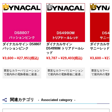
ダイナカルサイン DS8807
ダイナカルサイン
ダイナカルサイン
パッションピンク
DS4990M トリアドールレ
サニーレッド
ッド
¥3,600～¥27,951
¥3,787～¥29,403
¥3,600～¥27,
(税込)
(税込)
豊富なカラーバリエーション
豊富なカラーバリエーション
豊富なカラーバ
で屋内外の電飾看板に最適な
で屋内外の電飾看板に最適な
で屋内外の電飾
シート ダイナカルサイン
シート ダイナカルサイン
シート ダイナ
DS8807 パッションピンクで
DS4990M トリアドールレッ
DS4896 サニ
す。
ドです。
関連カテゴリ
Associated category