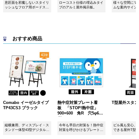
意匠面を邪魔しないスタイリ
ローコスト仕様の埋込みタイ
様々な空間にマ
ッシュなフロア用ボードスタ
プのアルミ屋外掲示板。
ムな案内サイン
ンドです！
おすすめ商品
Comabo イーゼルタイプ
熱中症対策プレート看
T型屋外スタンド 
TP43CS3 ブラック
板 「STOP!熱中症」
900×600 角R 穴5φ6カ
所 SignWebオリジナル
縦横兼用、ディスプレイ・ス
今年も早目の対策を！熱中症
ビル風も安心、
タンド一体型43型デジタルサ
対策を呼びかけるプレート看
できる屋外T型
イネージ。
板。
板。