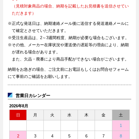
（見積対象商品の場合、納期を記載したお見積書を送信させてい
ただきます）
※正式な発送日は、納期連絡メール後に送信する発送連絡メールに
て確定とさせていただきます。
※受注生産品は、2～3週間程度、納期が必要な場合もございます。
※その他、メーカー在庫状況や運送便の遅延等の理由により、納期
が遅れる場合があります。
また、欠品・廃番により商品手配ができない場合がございます。
納期をお急ぎの場合、ご注文前にお電話もしくはお問合せフォーム
にて事前のご確認をお願いします。
営業日カレンダー
2026年8月
日
月
火
水
木
金
土
1
2
3
4
5
6
7
8