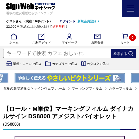
看板の激安通販ならサインウェブ
ゲストさん
（現在：0ポイント）
ログイン
新規会員登録
22,000円(税込)以上お買い上げで
送料無料
！
0
カート
マイページ
ホーム
お問合せ
ご利用ガイド
業種・シーンで選ぶ
カテゴリーで選ぶ
カタログで選ぶ
看板の激安通販ならサインウェブ ホーム
マーキングフィルム
カラーフィルム
【ロール・M単位】マーキングフィルム ダイナカ
ルサイン DS8808 アメジストバイオレット
(DS8808)