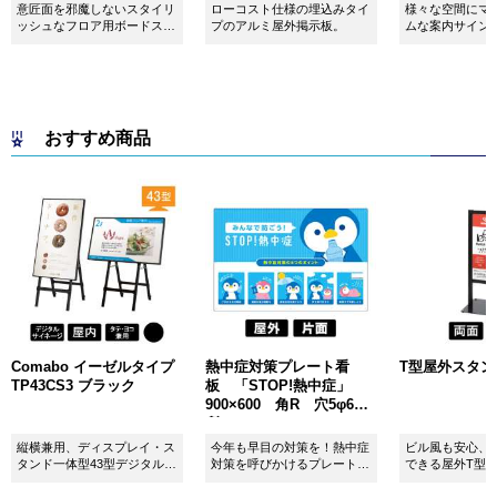
意匠面を邪魔しないスタイリ
ローコスト仕様の埋込みタイ
様々な空間にマ
ッシュなフロア用ボードスタ
プのアルミ屋外掲示板。
ムな案内サイン
ンドです！
おすすめ商品
Comabo イーゼルタイプ
熱中症対策プレート看
T型屋外スタンド 
TP43CS3 ブラック
板 「STOP!熱中症」
900×600 角R 穴5φ6カ
所 SignWebオリジナル
縦横兼用、ディスプレイ・ス
今年も早目の対策を！熱中症
ビル風も安心、
タンド一体型43型デジタルサ
対策を呼びかけるプレート看
できる屋外T型
イネージ。
板。
板。