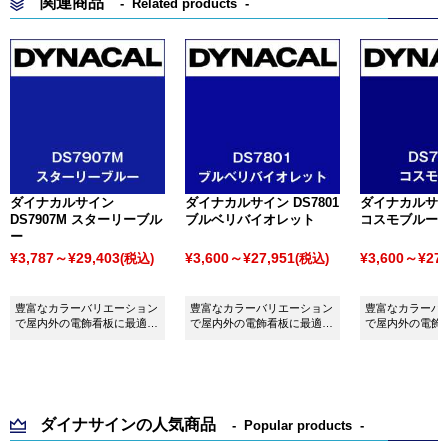
関連商品
Related products
ダイナカルサイン
ダイナカルサイン DS7801
ダイナカルサイン
DS7907M スターリーブル
ブルベリバイオレット
コスモブルー
ー
¥3,787～¥29,403
¥3,600～¥27,951
¥3,600～¥27,
(税込)
(税込)
豊富なカラーバリエーション
豊富なカラーバリエーション
豊富なカラーバ
で屋内外の電飾看板に最適な
で屋内外の電飾看板に最適な
で屋内外の電飾
シート ダイナカルサイン
シート ダイナカルサイン
シート ダイナ
DS7907M スターリーブルー
DS7801 ブルベリバイオレッ
DS7873 コス
です。
トです。
ダイナサインの人気商品
Popular products