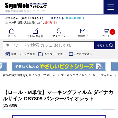
看板の激安通販ならサインウェブ
ゲストさん
（現在：0ポイント）
ログイン
新規会員登録
22,000円(税込)以上お買い上げで
送料無料
！
0
カート
マイページ
ホーム
お問合せ
ご利用ガイド
業種・シーンで選ぶ
カテゴリーで選ぶ
カタログで選ぶ
看板の激安通販ならサインウェブ ホーム
マーキングフィルム
カラーフィルム
【ロール・M単位】マーキングフィルム ダイナカ
ルサイン DS7809 パンジーバイオレット
(DS7809)