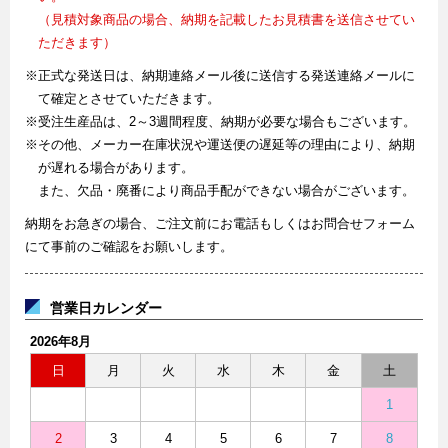
（見積対象商品の場合、納期を記載したお見積書を送信させてい
ただきます）
※正式な発送日は、納期連絡メール後に送信する発送連絡メールに
て確定とさせていただきます。
※受注生産品は、2～3週間程度、納期が必要な場合もございます。
※その他、メーカー在庫状況や運送便の遅延等の理由により、納期
が遅れる場合があります。
また、欠品・廃番により商品手配ができない場合がございます。
納期をお急ぎの場合、ご注文前にお電話もしくはお問合せフォーム
にて事前のご確認をお願いします。
営業日カレンダー
2026年8月
日
月
火
水
木
金
土
1
2
3
4
5
6
7
8