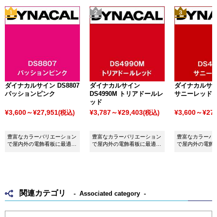
ダイナカルサイン DS8807
ダイナカルサイン
ダイナカルサイン
パッションピンク
DS4990M トリアドールレ
サニーレッド
ッド
¥3,600～¥27,951
¥3,787～¥29,403
¥3,600～¥27,
(税込)
(税込)
豊富なカラーバリエーション
豊富なカラーバリエーション
豊富なカラーバ
で屋内外の電飾看板に最適な
で屋内外の電飾看板に最適な
で屋内外の電飾
シート ダイナカルサイン
シート ダイナカルサイン
シート ダイナ
DS8807 パッションピンクで
DS4990M トリアドールレッ
DS4896 サニ
す。
ドです。
関連カテゴリ
Associated category