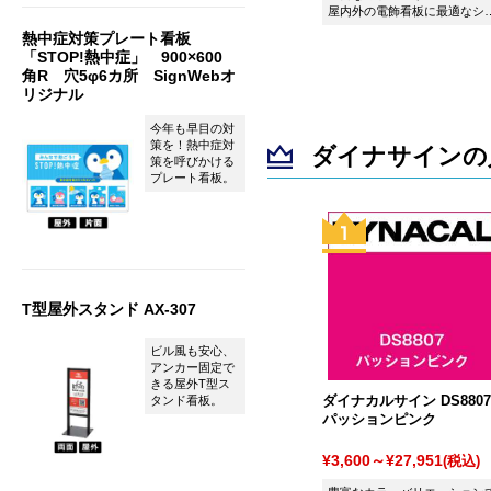
屋内外の電飾看板に最適なシ
ト ダイナカルサイン DS7801
熱中症対策プレート看板
ブルベリバイオレットです。
「STOP!熱中症」 900×600
角R 穴5φ6カ所 SignWebオ
リジナル
今年も早目の対
策を！熱中症対
ダイナサインの
策を呼びかける
プレート看板。
T型屋外スタンド AX-307
ビル風も安心、
アンカー固定で
きる屋外T型ス
ダイナカルサイン DS8807
タンド看板。
パッションピンク
¥3,600～¥27,951
(税込)