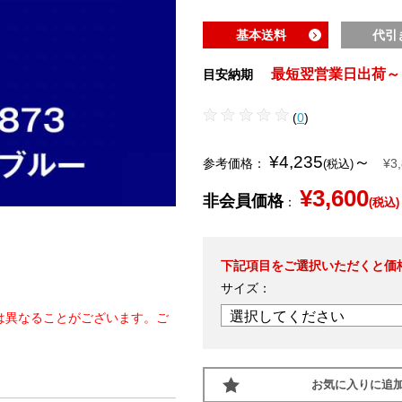
基本送料
代引
最短翌営業日出荷～
目安納期
(
0
)
¥4,235
～
参考価格：
¥3
(税込)
¥3,600
非会員価格
：
(税込)
下記項目をご選択いただくと価
サイズ：
は異なることがございます。ご
お気に入りに追