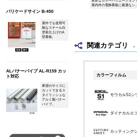
豊富なカラーバリエーション
屋内外の電飾看板に最適なシ
ト ダイナカルサイン DS8807
バリケードサイン B-450
パッションピンクです。
屋外でも使用可
能なスチール白
塗装仕上げのA
型看板。
関連カテゴリ
ALバナーパイプ AL-R159 カッ
カラーフィルム
ト対応
希望のサイズに
カットできるス
モウカルS1シ
タイリッシュな
アルミ製バナー
パイプ。
ダイナカルエ
カッティング