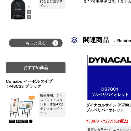
まだ採用事例はありませ
になじむ注水サ
イン。
関連商品
Relate
もっと見る
おすすめ商品
Comabo イーゼルタイプ
TP43CS3 ブラック
縦横兼用、ディ
スプレイ・スタ
ンド一体型43型
ダイナカルサイン DS7801
デジタルサイネ
ブルベリバイオレット
ージ。
¥3,600～¥27,951
(税込)
豊富なカラーバリエーション