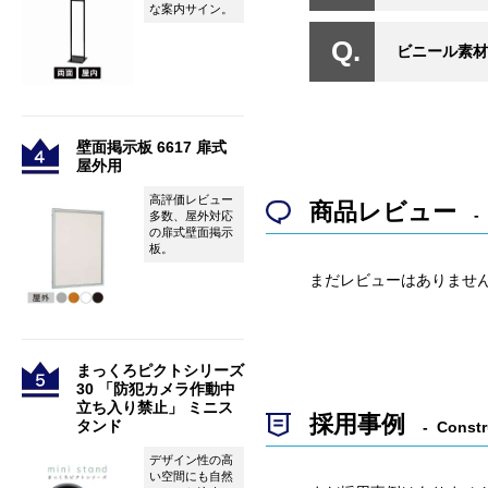
な案内サイン。
ビニール素材
壁面掲示板 6617 扉式
屋外用
高評価レビュー
商品レビュー
多数、屋外対応
の扉式壁面掲示
板。
まだレビューはありませ
まっくろピクトシリーズ
30 「防犯カメラ作動中
立ち入り禁止」 ミニス
採用事例
タンド
Constr
デザイン性の高
い空間にも自然