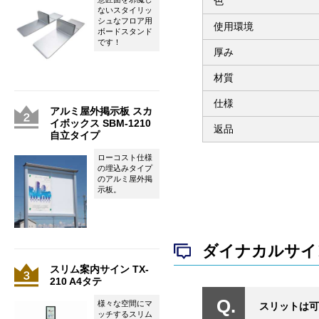
色
ないスタイリッ
シュなフロア用
使用環境
ボードスタンド
です！
厚み
材質
仕様
アルミ屋外掲示板 スカ
イボックス SBM-1210
返品
自立タイプ
ローコスト仕様
の埋込みタイプ
のアルミ屋外掲
示板。
ダイナカルサイン
スリム案内サイン TX-
210 A4タテ
様々な空間にマ
スリットは可
ッチするスリム