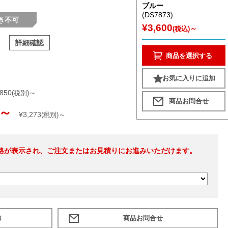
ブルー
(DS7873)
き不可
¥3,600
～
(税込)
詳細確認
商品を選択する
お気に入りに追加
,850
～
(税別)
～
¥3,273
～
(税別)
格が表示され、ご注文またはお見積りにお進みいただけます。
加