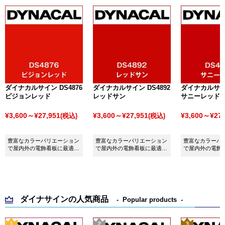
ダイナカルサイン DS4876
ダイナカルサイン DS4892
ダイナカルサイン
ピジョンレッド
レッドサン
サニーレッド
¥3,600～¥27,951
¥3,600～¥27,951
¥3,600～¥27,
(税込)
(税込)
豊富なカラーバリエーション
豊富なカラーバリエーション
豊富なカラーバ
で屋内外の電飾看板に最適な
で屋内外の電飾看板に最適な
で屋内外の電飾
シート ダイナカルサイン
シート ダイナカルサイン
シート ダイナ
DS4876 ピジョンレッドで
DS4892 レッドサンです。
DS4896 サニ
す。
ダイナサインの人気商品
Popular products