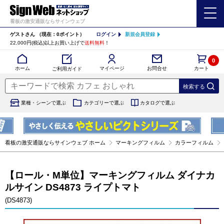
看板の激安通販ならサインウェブ
ゲストさん
（現在：0ポイント）
ログイン
新規会員登録
22,000円(税込)以上お買い上げで
送料無料
！
0
カート
マイページ
ホーム
お問合せ
ご利用ガイド
業種・シーンで選ぶ
カテゴリーで選ぶ
カタログで選ぶ
看板の激安通販ならサインウェブ ホーム
マーキングフィルム
カラーフィルム
【ロール・M単位】マーキングフィルム ダイナカ
ルサイン DS4873 ライプトマト
(DS4873)