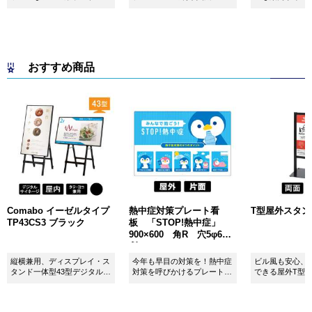
ンドです！
おすすめ商品
Comabo イーゼルタイプ
熱中症対策プレート看
T型屋外スタンド 
TP43CS3 ブラック
板 「STOP!熱中症」
900×600 角R 穴5φ6カ
所 SignWebオリジナル
縦横兼用、ディスプレイ・ス
今年も早目の対策を！熱中症
ビル風も安心、
タンド一体型43型デジタルサ
対策を呼びかけるプレート看
できる屋外T型
イネージ。
板。
板。