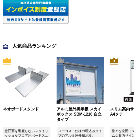
人気商品ランキング
ネオボードスタンド
アルミ屋外掲示板 スカイ
スリム案内サイン
ボックス SBM-1210 自立
A4タテ
タイプ
意匠面を邪魔しないスタイリ
ローコスト仕様の埋込みタイ
様々な空間にマ
ッシュなフロア用ボードスタ
プのアルミ屋外掲示板。
ムな案内サイン