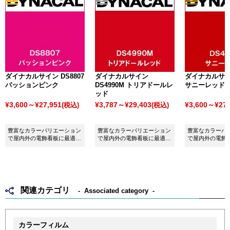
ダイナカルサイン DS8807
ダイナカルサイン
ダイナカルサイン
パッションピンク
DS4990M トリアドールレ
サニーレッド
ッド
¥3,600～¥27,951
¥3,787～¥29,403
¥3,600～¥27,
(税込)
(税込)
豊富なカラーバリエーション
豊富なカラーバリエーション
豊富なカラーバ
で屋内外の電飾看板に最適な
で屋内外の電飾看板に最適な
で屋内外の電飾
シート ダイナカルサイン
シート ダイナカルサイン
シート ダイナ
DS8807 パッションピンクで
DS4990M トリアドールレッ
DS4896 サニ
す。
ドです。
関連カテゴリ
Associated category
カラーフィルム