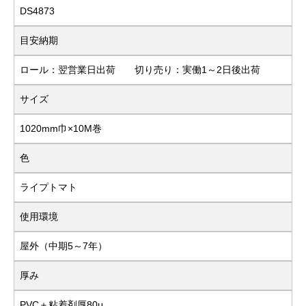
DS4873
目安納期
ロール：翌営業日出荷 切り売り：実働1～2日後出荷
サイズ
1020mm巾×10M巻
色
ライプトマト
使用環境
屋外（中期5～7年）
厚み
PVC＋粘着剤厚80μ