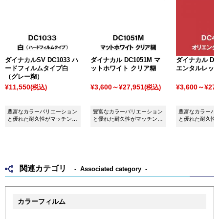
ダイナカルSV DC1033 ハ
ダイナカル DC1051M マ
ダイナカル DC4
ードフィルムタイプ白
ットホワイト クリア糊
エンタルレッ
（グレー糊）
¥11,550
¥3,600～¥27,951
¥3,600～¥27,
(税込)
(税込)
豊富なカラーバリエーション
豊富なカラーバリエーション
豊富なカラーバ
と優れた耐久性がマッチング
と優れた耐久性がマッチング
と優れた耐久性
したシート ダイナカルSV
したシート ダイナカル
したシート ダイ
DC1033 硬めフィルム白（グ
DC1051M マットホワイトク
DC4134 オリ
レー糊）です。
リア糊です。
です。
関連カテゴリ
Associated category
カラーフィルム