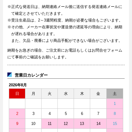
※正式な発送日は、納期連絡メール後に送信する発送連絡メールに
て確定とさせていただきます。
※受注生産品は、2～3週間程度、納期が必要な場合もございます。
※その他、メーカー在庫状況や運送便の遅延等の理由により、納期
が遅れる場合があります。
また、欠品・廃番により商品手配ができない場合がございます。
納期をお急ぎの場合、ご注文前にお電話もしくはお問合せフォーム
にて事前のご確認をお願いします。
営業日カレンダー
2026年8月
日
月
火
水
木
金
土
1
2
3
4
5
6
7
8
9
10
11
12
13
14
15