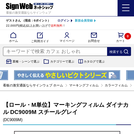
看板の激安通販ならサインウェブ
ゲストさん
（現在：0ポイント）
ログイン
新規会員登録
22,000円(税込)以上お買い上げで
送料無料
！
0
カート
マイページ
ホーム
お問合せ
ご利用ガイド
業種・シーンで選ぶ
カテゴリーで選ぶ
カタログで選ぶ
看板の激安通販ならサインウェブ ホーム
マーキングフィルム
カラーフィルム
【ロール・M単位】マーキングフィルム ダイナカ
ル DC9009M スチールグレイ
(DC9009M)