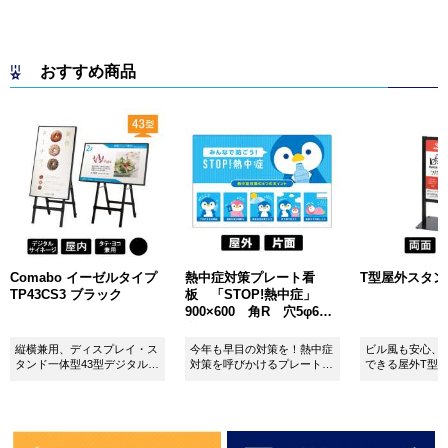
おすすめ商品
Comabo イーゼルタイプ
熱中症対策プレート看
T型屋外スタンド 
TP43CS3 ブラック
板 「STOP!熱中症」
900×600 角R 穴5φ6カ
所 SignWebオリジナル
縦横兼用、ディスプレイ・ス
今年も早目の対策を！熱中症
ビル風も安心、
タンド一体型43型デジタルサ
対策を呼びかけるプレート看
できる屋外T型
イネージ。
板。
板。