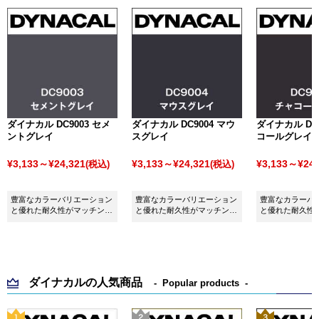
ダイナカル DC9003 セメ
ダイナカル DC9004 マウ
ダイナカル DC9
ントグレイ
スグレイ
コールグレイ
¥3,133～¥24,321
¥3,133～¥24,321
¥3,133～¥24,
(税込)
(税込)
豊富なカラーバリエーション
豊富なカラーバリエーション
豊富なカラーバ
と優れた耐久性がマッチング
と優れた耐久性がマッチング
と優れた耐久性
したシート ダイナカル
したシート ダイナカル
したシート ダイ
DC9003 セメントグレイで
DC9004 マウスグレイです。
DC9036 チャ
す。
す。
ダイナカルの人気商品
Popular products