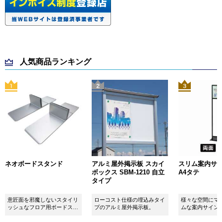
人気商品ランキング
ネオボードスタンド
アルミ屋外掲示板 スカイ
スリム案内サイン
ボックス SBM-1210 自立
A4タテ
タイプ
意匠面を邪魔しないスタイリ
ローコスト仕様の埋込みタイ
様々な空間にマ
ッシュなフロア用ボードスタ
プのアルミ屋外掲示板。
ムな案内サイン
ンドです！