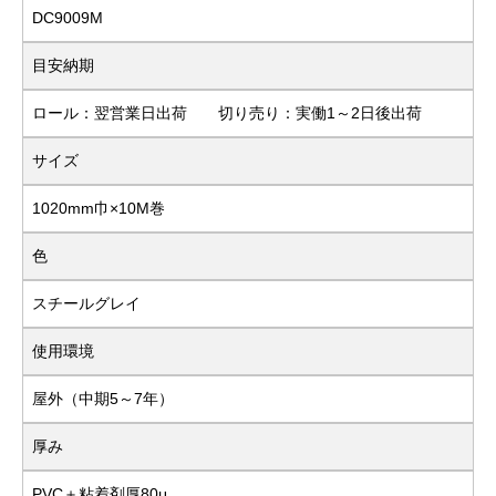
DC9009M
目安納期
ロール：翌営業日出荷 切り売り：実働1～2日後出荷
サイズ
1020mm巾×10M巻
色
スチールグレイ
使用環境
屋外（中期5～7年）
厚み
PVC＋粘着剤厚80μ