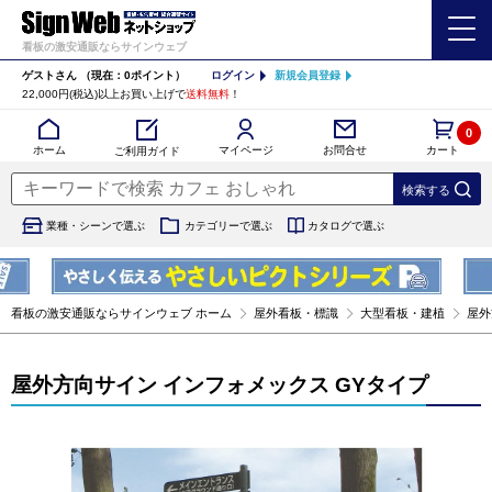
看板の激安通販ならサインウェブ
ゲストさん
（現在：0ポイント）
ログイン
新規会員登録
22,000円(税込)以上お買い上げで
送料無料
！
0
カート
マイページ
ホーム
お問合せ
ご利用ガイド
業種・シーンで選ぶ
カテゴリーで選ぶ
カタログで選ぶ
看板の激安通販ならサインウェブ ホーム
屋外看板・標識
大型看板・建植
屋外
屋外方向サイン インフォメックス GYタイプ