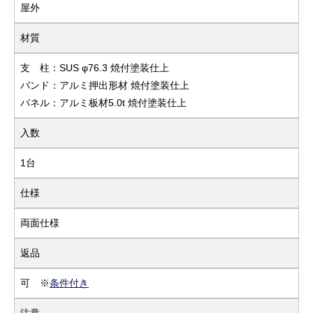
屋外
材質
支 柱：SUS φ76.3 焼付塗装仕上
バンド：アルミ押出形材 焼付塗装仕上
パネル：アルミ板材5.0t 焼付塗装仕上
入数
1台
仕様
両面仕様
返品
可 ※
条件付き
注意