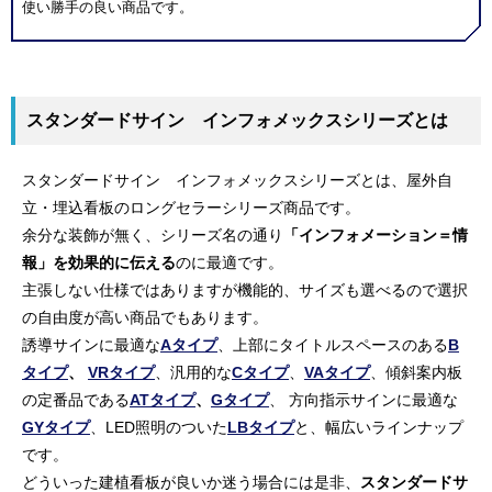
使い勝手の良い商品です。
スタンダードサイン インフォメックスシリーズとは
スタンダードサイン インフォメックスシリーズとは、屋外自
立・埋込看板のロングセラーシリーズ商品です。
余分な装飾が無く、シリーズ名の通り
「インフォメーション＝情
報」を効果的に伝える
のに最適です。
主張しない仕様ではありますが機能的、サイズも選べるので選択
の自由度が高い商品でもあります。
誘導サインに最適な
Aタイプ
、上部にタイトルスペースのある
B
タイプ
、
VRタイプ
、汎用的な
Cタイプ
、
VAタイプ
、傾斜案内板
の定番品である
ATタイプ
、
Gタイプ
、 方向指示サインに最適な
GYタイプ
、LED照明のついた
LBタイプ
と、幅広いラインナップ
です。
どういった建植看板が良いか迷う場合には是非、
スタンダードサ