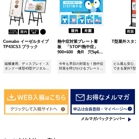
Comabo イーゼルタイプ
熱中症対策プレート看
T型屋外スタンド 
TP43CS3 ブラック
板 「STOP!熱中症」
900×600 角R 穴5φ6カ
所 SignWebオリジナル
縦横兼用、ディスプレイ・ス
今年も早目の対策を！熱中症
ビル風も安心、
タンド一体型43型デジタルサ
対策を呼びかけるプレート看
できる屋外T型
イネージ。
板。
板。
メルマガバックナンバー