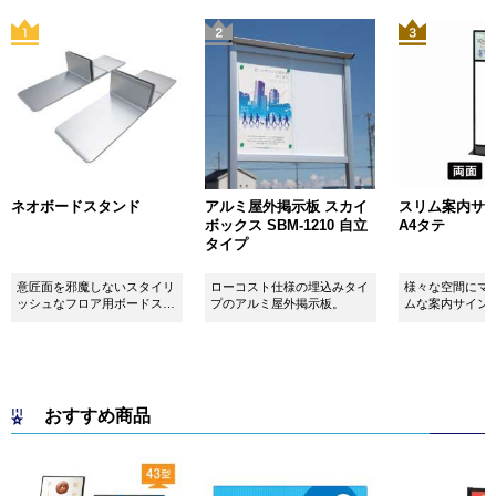
ネオボードスタンド
アルミ屋外掲示板 スカイ
スリム案内サイン
ボックス SBM-1210 自立
A4タテ
タイプ
意匠面を邪魔しないスタイリ
ローコスト仕様の埋込みタイ
様々な空間にマ
ッシュなフロア用ボードスタ
プのアルミ屋外掲示板。
ムな案内サイン
ンドです！
おすすめ商品