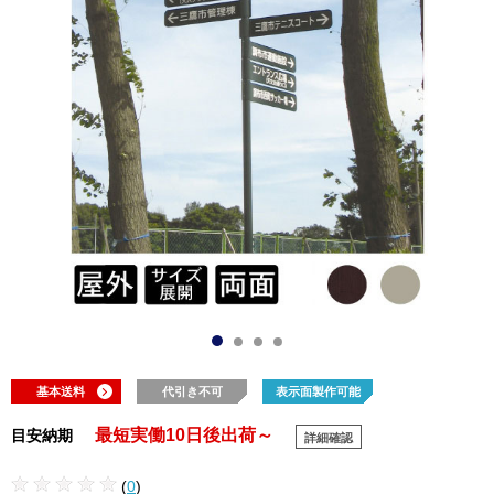
基本送料
代引き不可
表示面製作可能
最短実働10日後出荷～
目安納期
詳細確認
(
0
)