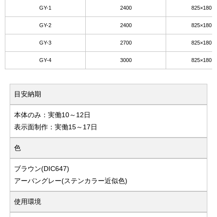
GY-1
2400
825×180 
GY-2
2400
825×180 
GY-3
2700
825×180 
GY-4
3000
825×180 
目安納期
本体のみ：実働10～12日
表示面制作：実働15～17日
色
ブラウン(DIC647)
アーバングレー(ステンカラー近似色)
使用環境