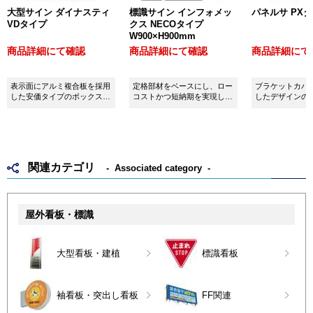
大型サイン ダイナスティ
標識サイン インフォメッ
パネルサ PX
VDタイプ
クス NECOタイプ
W900×H900mm
商品詳細にて確認
商品詳細にて確認
商品詳細にて
表示面にアルミ複合板を採用
定格部材をベースにし、ロー
ブラケットカバ
した安価タイプのボックスサ
コストかつ短納期を実現した
したデザインの
イン
定番・人気の立て看板です。
込みタイプの安
立看板
関連カテゴリ
Associated category
屋外看板・標識
大型看板・建植
標識看板
袖看板・突出し看板
FF関連