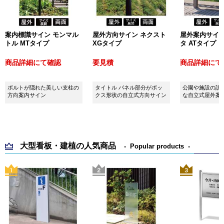
案内標識サイン モンマル
屋外方向サイン ネクスト
屋外案内サイン
トル MTタイプ
XGタイプ
タ ATタイプ
商品詳細にて確認
要見積
商品詳細にて
ボルトが隠れた美しい支柱の
タイトル パネル部分がボッ
公園や施設の説
方向案内サイン
クス形状の自立式方向サイン
な自立式屋外案
大型看板・建植の人気商品
Popular products