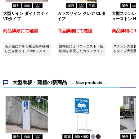
大型サイン ダイナスティ
ガラスサイン クレア CLタ
大型ステンレス
VDタイプ
イプ
ューストン H
商品詳細にて確認
商品詳細にて確認
商品詳細にて
表示面にアルミ複合板を採用
規格化によりローコスト・短
ステンレス支柱
した安価タイプのボックスサ
納期を実現したガラスサイン
ドタイプ大型屋
イン
大型看板・建植の新商品
New products