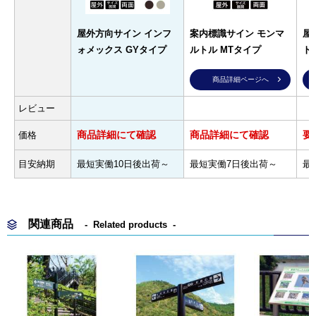
屋外方向サイン インフ
案内標識サイン モンマ
屋
ォメックス GYタイプ
ルトル MTタイプ
ト
商品詳細ページへ
レビュー
商品詳細にて確認
商品詳細にて確認
要
価格
目安納期
最短実働10日後出荷～
最短実働7日後出荷～
最
関連商品
Related products