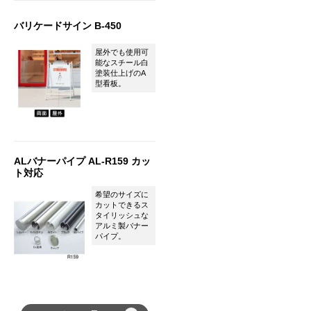
バリケードサイン B-450
屋外でも使用可
能なスチール白
塗装仕上げのA
型看板。
ALバナーパイプ AL-R159 カッ
ト対応
希望のサイズに
カットできるス
タイリッシュな
アルミ製バナー
パイプ。