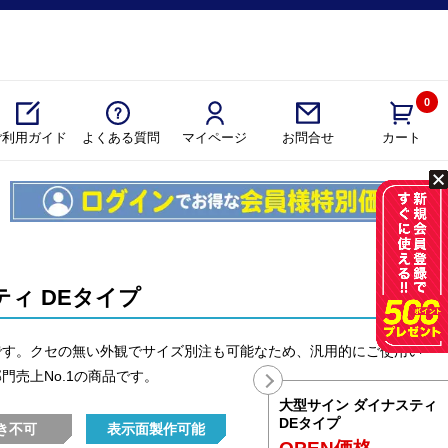
0
ご利用ガイド
よくある質問
マイページ
カート
お問合せ
ィ DEタイプ
です。クセの無い外観でサイズ別注も可能なため、汎用的にご使用い
門売上No.1の商品です。
大型サイン ダイナスティ
DEタイプ
き不可
表示面製作可能