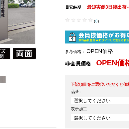
最短実働3日後出荷
目安納期
(
0
)
OPEN価格
参考価格：
OPEN価
非会員価格
：
下記項目をご選択いただくと価
品番：
表示加工：