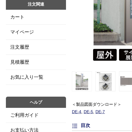
注文関連
カート
マイページ
注文履歴
見積履歴
お気に入り一覧
ヘルプ
＜製品図面ダウンロード＞
DE-4
,
DE-5
,
DE-7
ご利用ガイド
目次
お支払い方法