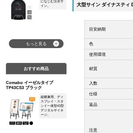
になじむ注水サ
大型サイン ダイナスティ 
イン。
目安納期
色
もっと見る
使用環境
材質
おすすめ商品
Comabo イーゼルタイプ
入数
TP43CS3 ブラック
仕様
縦横兼用、ディ
スプレイ・スタ
返品
ンド一体型43型
デジタルサイネ
ージ。
注意