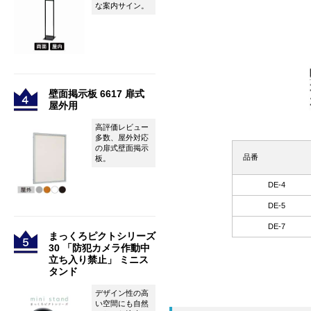
な案内サイン。
壁面掲示板 6617 扉式
屋外用
高評価レビュー
多数、屋外対応
の扉式壁面掲示
品番
板。
DE-4
DE-5
DE-7
まっくろピクトシリーズ
30 「防犯カメラ作動中
立ち入り禁止」 ミニス
タンド
デザイン性の高
い空間にも自然