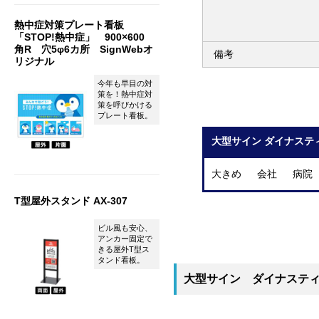
熱中症対策プレート看板
「STOP!熱中症」 900×600
角R 穴5φ6カ所 SignWebオ
備考
リジナル
今年も早目の対
策を！熱中症対
策を呼びかける
プレート看板。
大型サイン ダイナステ
大きめ 会社 病院
T型屋外スタンド AX-307
ビル風も安心、
アンカー固定で
きる屋外T型ス
タンド看板。
大型サイン ダイナステ