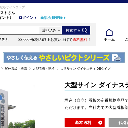
ならサインウェブ
ストさん
イント）
ログイン
新規会員登録
ホーム
で選ぶ
22,000円(税込)以上お買い上げで
送料無料
！
屋外看板・標識
大型看板・建植
大型サイン ダイナスティ DEタイプ
大型サイン ダイナステ
埋込（自立）看板の定番規格商品
ただけます。当社内での大型看板部
基本送料
代引