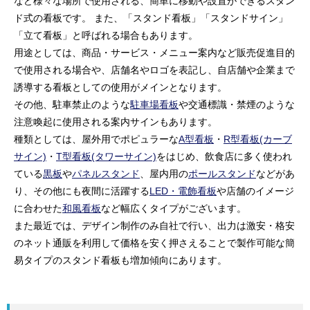
など様々な場所で使用される、簡単に移動や設置ができるスタン
ド式の看板です。 また、「スタンド看板」「スタンドサイン」
「立て看板」と呼ばれる場合もあります。
用途としては、商品・サービス・メニュー案内など販売促進目的
で使用される場合や、店舗名やロゴを表記し、自店舗や企業まで
誘導する看板としての使用がメインとなります。
その他、駐車禁止のような
駐車場看板
や交通標識・禁煙のような
注意喚起に使用される案内サインもあります。
種類としては、屋外用でポピュラーな
A型看板
・
R型看板(カーブ
サイン)
・
T型看板(タワーサイン)
をはじめ、飲食店に多く使われ
ている
黒板
や
パネルスタンド
、屋内用の
ポールスタンド
などがあ
り、その他にも夜間に活躍する
LED・電飾看板
や店舗のイメージ
に合わせた
和風看板
など幅広くタイプがございます。
また最近では、デザイン制作のみ自社で行い、出力は激安・格安
のネット通販を利用して価格を安く押さえることで製作可能な簡
易タイプのスタンド看板も増加傾向にあります。