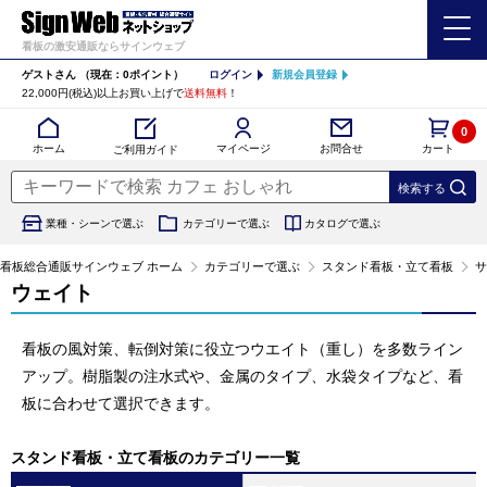
看板の激安通販ならサインウェブ
ゲストさん
（現在：0ポイント）
ログイン
新規会員登録
22,000円(税込)以上お買い上げで
送料無料
！
0
カート
マイページ
ホーム
お問合せ
ご利用ガイド
業種・シーンで選ぶ
カテゴリーで選ぶ
カタログで選ぶ
看板総合通販サインウェブ ホーム
カテゴリーで選ぶ
スタンド看板・立て看板
サ
ウェイト
看板の風対策、転倒対策に役立つウエイト（重し）を多数ライン
アップ。樹脂製の注水式や、金属のタイプ、水袋タイプなど、看
板に合わせて選択できます。
スタンド看板・立て看板のカテゴリー一覧