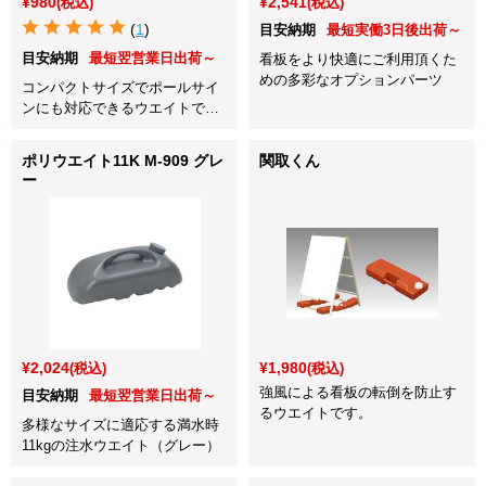
¥980
¥2,541
(税込)
(税込)
(
1
)
目安納期
最短実働3日後出荷～
目安納期
最短翌営業日出荷～
看板をより快適にご利用頂くた
めの多彩なオプションパーツ
コンパクトサイズでポールサイ
ンにも対応できるウエイトで
す。
ポリウエイト11K M-909 グレ
関取くん
ー
¥2,024
¥1,980
(税込)
(税込)
強風による看板の転倒を防止す
目安納期
最短翌営業日出荷～
るウエイトです。
多様なサイズに適応する満水時
11kgの注水ウエイト（グレー）