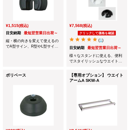
¥1,515
¥7,568
(税込)
(税込)
目安納期
最短翌営業日出荷～
クリックして価格を確認
(
1
)
縦・横の向きを変えて使えるの
でA型サイン、R型やL型サイ
目安納期
最短翌営業日出荷～
ン、ポールサインなど幅広くご
様々なスタンドに使える、便利
利用頂けます。屋外サインの必
でスタイリッシュなウエイトで
需品です！
す。
ポリベース
【専用オプション】 ウエイト
アームA SKW-A