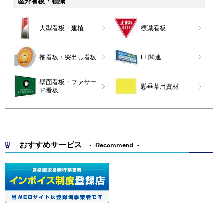
屋外看板・標識
大型看板・建植
標識看板
袖看板・突出し看板
FF関連
壁面看板・ファサー
懸垂幕用資材
ド看板
おすすめサービス
Recommend