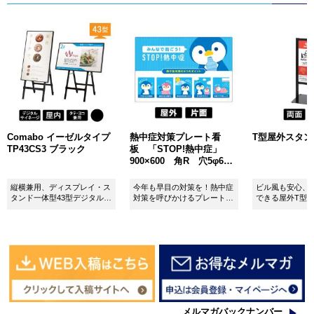
Comabo イーゼルタイプ
熱中症対策プレート看
T型屋外スタンド 
TP43CS3 ブラック
板 「STOP!熱中症」
900×600 角R 穴5φ6カ
所 SignWebオリジナル
縦横兼用、ディスプレイ・ス
今年も早目の対策を！熱中症
ビル風も安心、
タンド一体型43型デジタルサ
対策を呼びかけるプレート看
できる屋外T型
イネージ。
板。
板。
メルマガバックナンバー