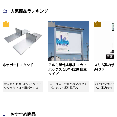
人気商品ランキング
ネオボードスタンド
アルミ屋外掲示板 スカイ
スリム案内サイン
ボックス SBM-1210 自立
A4タテ
タイプ
意匠面を邪魔しないスタイリ
ローコスト仕様の埋込みタイ
様々な空間にマ
ッシュなフロア用ボードスタ
プのアルミ屋外掲示板。
ムな案内サイン
ンドです！
おすすめ商品