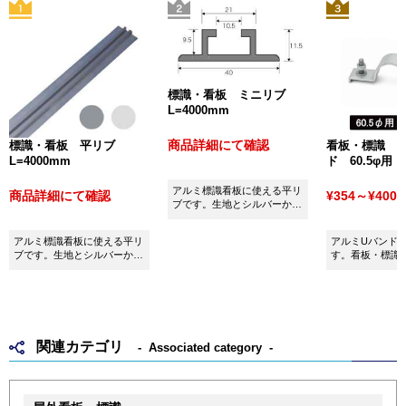
標識・看板 ミニリブ
L=4000mm
商品詳細にて確認
標識・看板 平リブ
看板・標識 
L=4000mm
ド 60.5φ用
アルミ標識看板に使える平リ
商品詳細にて確認
¥354～¥400
(
ブです。生地とシルバーから
お選びいただけます。
アルミ標識看板に使える平リ
アルミUバンド60
ブです。生地とシルバーから
す。看板・標識
お選びいただけます。
用ください。
関連カテゴリ
Associated category