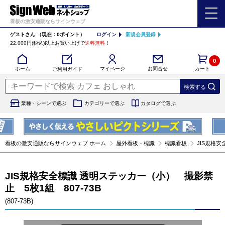
看板の激安通販ならサインウェブ
ゲストさん
（現在：0ポイント）
ログイン
新規会員登録
22,000円(税込)以上お買い上げで
送料無料
！
0
カート
マイページ
ホーム
お問合せ
ご利用ガイド
業種・シーンで選ぶ
カテゴリーで選ぶ
カタログで選ぶ
看板の激安通販ならサインウェブ ホーム
屋外看板・標識
標識看板
JIS規格安
JIS規格安全標識 透明ステッカー（小） 撮影禁
止 5枚1組 807-73B
(807-73B)