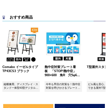
おすすめ商品
Comabo イーゼルタイプ
熱中症対策プレート看
T型屋外スタンド 
TP43CS3 ブラック
板 「STOP!熱中症」
900×600 角R 穴5φ6カ
所 SignWebオリジナル
縦横兼用、ディスプレイ・ス
今年も早目の対策を！熱中症
ビル風も安心、
タンド一体型43型デジタルサ
対策を呼びかけるプレート看
できる屋外T型
イネージ。
板。
板。