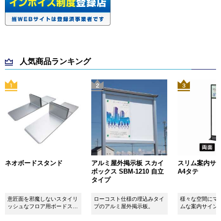
人気商品ランキング
ネオボードスタンド
アルミ屋外掲示板 スカイ
スリム案内サイン
ボックス SBM-1210 自立
A4タテ
タイプ
意匠面を邪魔しないスタイリ
ローコスト仕様の埋込みタイ
様々な空間にマ
ッシュなフロア用ボードスタ
プのアルミ屋外掲示板。
ムな案内サイン
ンドです！