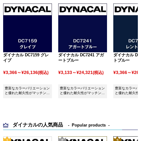
ダイナカル DC7159 グレ
ダイナカル DC7241 アガ
ダイナカル DC7
イプ
ートブルー
トブルー
¥3,366～¥26,136
¥3,133～¥24,321
¥3,366～¥26,
(税込)
(税込)
豊富なカラーバリエーション
豊富なカラーバリエーション
豊富なカラーバ
と優れた耐久性がマッチング
と優れた耐久性がマッチング
と優れた耐久性
したシート ダイナカル
したシート ダイナカル
したシート ダイ
DC7159 グレイプです。
DC7241 アガートブルーで
DC7078 レン
す。
ダイナカルの人気商品
Popular products