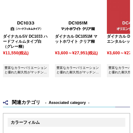
ダイナカルSV DC1033 ハ
ダイナカル DC1051M マ
ダイナカル DC4
ードフィルムタイプ白
ットホワイト クリア糊
エンタルレッ
（グレー糊）
¥11,550
¥3,600～¥27,951
¥3,600～¥27,
(税込)
(税込)
豊富なカラーバリエーション
豊富なカラーバリエーション
豊富なカラーバ
と優れた耐久性がマッチング
と優れた耐久性がマッチング
と優れた耐久性
したシート ダイナカルSV
したシート ダイナカル
したシート ダイ
DC1033 硬めフィルム白（グ
DC1051M マットホワイトク
DC4134 オリ
レー糊）です。
リア糊です。
です。
関連カテゴリ
Associated category
カラーフィルム