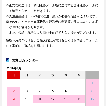
※正式な発送日は、納期連絡メール後に送信する発送連絡メールに
て確定とさせていただきます。
※受注生産品は、2～3週間程度、納期が必要な場合もございます。
※その他、メーカー在庫状況や運送便の遅延等の理由により、納期
が遅れる場合があります。
また、欠品・廃番により商品手配ができない場合がございます。
納期をお急ぎの場合、ご注文前にお電話もしくはお問合せフォーム
にて事前のご確認をお願いします。
営業日カレンダー
2026年8月
日
月
火
水
木
金
土
1
2
3
4
5
6
7
8
9
10
11
12
13
14
15