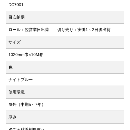
DC7001
目安納期
ロール：翌営業日出荷 切り売り：実働1～2日後出荷
サイズ
1020mm巾×10M巻
色
ナイトブルー
使用環境
屋外（中期5～7年）
厚み
PVC＋粘着剤厚80μ