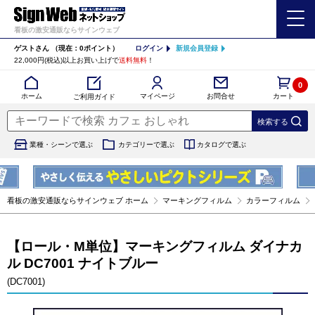
看板の激安通販ならサインウェブ
ゲストさん
（現在：0ポイント）
ログイン
新規会員登録
22,000円(税込)以上お買い上げで
送料無料
！
0
カート
マイページ
ホーム
お問合せ
ご利用ガイド
業種・シーンで選ぶ
カテゴリーで選ぶ
カタログで選ぶ
看板の激安通販ならサインウェブ ホーム
マーキングフィルム
カラーフィルム
【ロール・M単位】マーキングフィルム ダイナカ
ル DC7001 ナイトブルー
(DC7001)