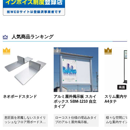
人気商品ランキング
ネオボードスタンド
アルミ屋外掲示板 スカイ
スリム案内サイン
ボックス SBM-1210 自立
A4タテ
タイプ
意匠面を邪魔しないスタイリ
ローコスト仕様の埋込みタイ
様々な空間にマ
ッシュなフロア用ボードスタ
プのアルミ屋外掲示板。
ムな案内サイン
ンドです！