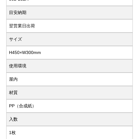
目安納期
翌営業日出荷
サイズ
H450×W300mm
使用環境
屋内
材質
PP（合成紙）
入数
1枚