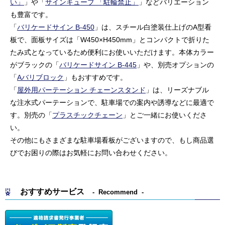
い」
」や「
サインキューブ 「駐輪禁止」
」などバリエーション
も豊富です。
「
バリケードサイン B-450
」は、スチール白塗装仕上げのA型看
板で、面板サイズは「W450×H450mm」とコンパクトで折りた
たみ式となっているため便利にお使いいただけます。本体カラー
がブラックの「
バリケードサイン B-445
」や、別売オプションの
「
Aバリブロック
」もおすすめです。
「
屋外用パーテーション チェーンスタンド
」は、リーズナブル
な注水式パーテーションで、駐車場での案内や誘導などに最適で
す。別売の「
プラスチックチェーン
」とご一緒にお使いくださ
い。
その他にもさまざまな駐車場看板がございますので、もし商品選
びでお困りの際はお気軽にお問い合わせください。
おすすめサービス
Recommend