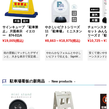
サインキューブ 「駐車禁
やさしいピクトシリーズ
チェーンスタ
止」 片面表示 イエロ
11 「駐車場」 ミニスタン
セット みんな
ー 874-011A
ド
リーズ 2 「駐
面
¥19,005
¥8,663～¥18,975
¥10,725～¥16
(税込)
(税込)
街の景観にマッチしたデザイ
やわらかなフォルムとやさし
安くて使いやす
ンと、大きな表示で安定感抜
いピクトで伝える、SignWeb
ーンスタンドと
群！
ネットショップ限定デザイン
える表示カバー
の案内サイン。
す。海外からの
わるよう日本語
語、韓国語と４
語でインバウン
駐車場看板の新商品
New products