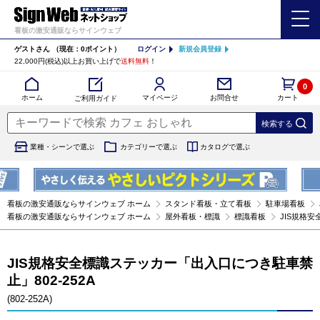
看板の激安通販ならサインウェブ
ゲストさん
（現在：0ポイント）
ログイン
新規会員登録
22,000円(税込)以上お買い上げで
送料無料
！
0
カート
マイページ
ホーム
お問合せ
ご利用ガイド
業種・シーンで選ぶ
カテゴリーで選ぶ
カタログで選ぶ
看板の激安通販ならサインウェブ ホーム
スタンド看板・立て看板
駐車場看板
看板の激安通販ならサインウェブ ホーム
屋外看板・標識
標識看板
JIS規格安
JIS規格安全標識ステッカー「出入口につき駐車禁
止」802-252A
(802-252A)