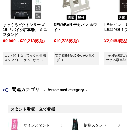
まっくろピクトシリーズ
DEKABAN デカバン ホワ
LSサイン 「
10 「バイク駐車場」 ミニ
イト
LS2246B-4 
スタンド
¥9,900～¥20,213
¥10,725
¥2,948
(税込)
(税込)
(税込)
コンパクトなブラックの樹脂
安定感抜群のBIGなA型看板
4か国語表記の
スタンドに、かっこかわいい
（白）
ラック/駐車禁止
デザインピクトがついた注水
式看板です。デザイン性の高
い「おしゃれな空間」にも自
然になじみます。
関連カテゴリ
Associated category
スタンド看板・立て看板
サインスタンド
樹脂スタンド