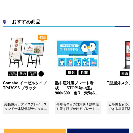
おすすめ商品
Comabo イーゼルタイプ
熱中症対策プレート看
T型屋外スタンド 
TP43CS3 ブラック
板 「STOP!熱中症」
900×600 角R 穴5φ6カ
所 SignWebオリジナル
縦横兼用、ディスプレイ・ス
今年も早目の対策を！熱中症
ビル風も安心、
タンド一体型43型デジタルサ
対策を呼びかけるプレート看
できる屋外T型
イネージ。
板。
板。