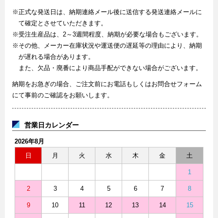
※正式な発送日は、納期連絡メール後に送信する発送連絡メールに
て確定とさせていただきます。
※受注生産品は、2～3週間程度、納期が必要な場合もございます。
※その他、メーカー在庫状況や運送便の遅延等の理由により、納期
が遅れる場合があります。
また、欠品・廃番により商品手配ができない場合がございます。
納期をお急ぎの場合、ご注文前にお電話もしくはお問合せフォーム
にて事前のご確認をお願いします。
営業日カレンダー
2026年8月
日
月
火
水
木
金
土
1
2
3
4
5
6
7
8
9
10
11
12
13
14
15