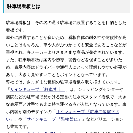
駐車場看板とは
駐車場看板は、その名の通り駐車場に設置することを目的とした
看板です。
屋外に設置することが多いため、看板自体の耐久性や耐候性が高
いことはもちろん、車や人がぶつかっても安全であることなどが
重視され、各メーカーよりさまざまな商品が発売されています。
また、駐車場看板は案内や誘導、警告などを促すことが多いた
め、表示内容はドライバーや通行人にとって理解しやすい必要が
あり、大きく見やすいこともポイントとなっています。
弊社では、さまざまな種類の駐車場看板を取り揃えています。
「
サインキューブ 「駐車禁止」
」は、ショッピングセンターや
病院などの駐車場で見かける定番の注水式スタンド看板で、大き
な表示面と片手でも楽に持ち運べる点が人気となっています。表
示内容が別のデザインの「
サインキューブ 「駐車ご遠慮下さ
い」
」や「
サインキューブ 「駐輪禁止」
」などバリエーション
も豊富です。