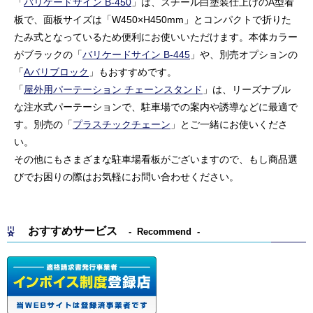
「
バリケードサイン B-450
」は、スチール白塗装仕上げのA型看
板で、面板サイズは「W450×H450mm」とコンパクトで折りた
たみ式となっているため便利にお使いいただけます。本体カラー
がブラックの「
バリケードサイン B-445
」や、別売オプションの
「
Aバリブロック
」もおすすめです。
「
屋外用パーテーション チェーンスタンド
」は、リーズナブル
な注水式パーテーションで、駐車場での案内や誘導などに最適で
す。別売の「
プラスチックチェーン
」とご一緒にお使いくださ
い。
その他にもさまざまな駐車場看板がございますので、もし商品選
びでお困りの際はお気軽にお問い合わせください。
おすすめサービス
Recommend