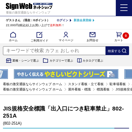
看板の激安通販ならサインウェブ
ゲストさん
（現在：0ポイント）
ログイン
新規会員登録
22,000円(税込)以上お買い上げで
送料無料
！
0
カート
マイページ
ホーム
お問合せ
ご利用ガイド
業種・シーンで選ぶ
カテゴリーで選ぶ
カタログで選ぶ
看板の激安通販ならサインウェブ ホーム
スタンド看板・立て看板
駐車場看板
看板の激安通販ならサインウェブ ホーム
屋外看板・標識
標識看板
JIS規格安
JIS規格安全標識「出入口につき駐車禁止」802-
251A
(802-251A)