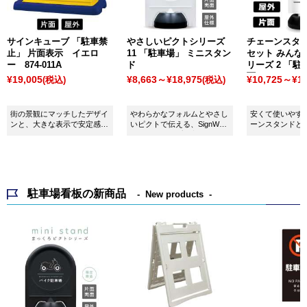
サインキューブ 「駐車禁
やさしいピクトシリーズ
チェーンスタ
止」 片面表示 イエロ
11 「駐車場」 ミニスタン
セット みんな
ー 874-011A
ド
リーズ 2 「駐
面
¥19,005
¥8,663～¥18,975
¥10,725～¥16
(税込)
(税込)
街の景観にマッチしたデザイ
やわらかなフォルムとやさし
安くて使いやす
ンと、大きな表示で安定感抜
いピクトで伝える、SignWeb
ーンスタンドと
群！
ネットショップ限定デザイン
える表示カバー
の案内サイン。
す。海外からの
わるよう日本語
語、韓国語と４
語でインバウン
駐車場看板の新商品
New products