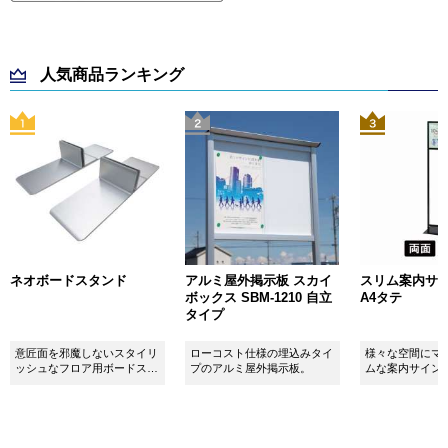
人気商品ランキング
ネオボードスタンド
アルミ屋外掲示板 スカイ
スリム案内サイン
ボックス SBM-1210 自立
A4タテ
タイプ
意匠面を邪魔しないスタイリ
ローコスト仕様の埋込みタイ
様々な空間にマ
ッシュなフロア用ボードスタ
プのアルミ屋外掲示板。
ムな案内サイン
ンドです！