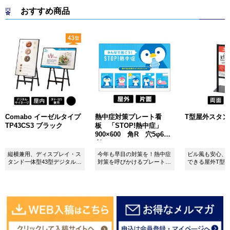
おすすめ商品
Comabo イーゼルタイプ
熱中症対策プレート看
T型屋外スタンド 
TP43CS3 ブラック
板 「STOP!熱中症」
900×600 角R 穴5φ6カ
所 SignWebオリジナル
縦横兼用、ディスプレイ・ス
今年も早目の対策を！熱中症
ビル風も安心、
タンド一体型43型デジタルサ
対策を呼びかけるプレート看
できる屋外T型
イネージ。
板。
板。