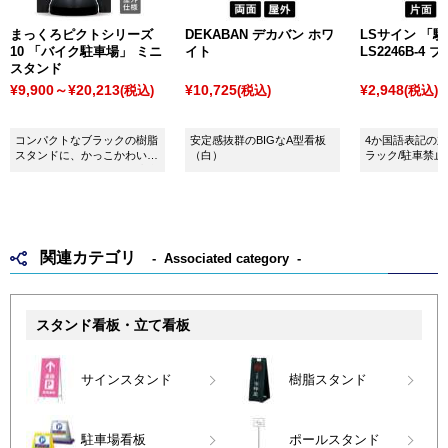
まっくろピクトシリーズ
DEKABAN デカバン ホワ
LSサイン 「
10 「バイク駐車場」 ミニ
イト
LS2246B-4 
スタンド
¥9,900～¥20,213
¥10,725
¥2,948
(税込)
(税込)
(税込)
コンパクトなブラックの樹脂
安定感抜群のBIGなA型看板
4か国語表記の
スタンドに、かっこかわいい
（白）
ラック/駐車禁止
デザインピクトがついた注水
式看板です。デザイン性の高
い「おしゃれな空間」にも自
然になじみます。
関連カテゴリ
Associated category
スタンド看板・立て看板
サインスタンド
樹脂スタンド
駐車場看板
ポールスタンド