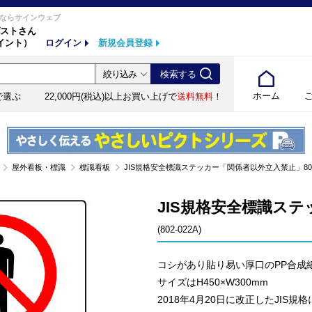
ならサインウェブ
ストさん
イント）
ログイン
新規会員登録
ホーム
で選ぶ
22,000円(税込)以上お買い上げで
送料無料
！
屋外看板・標識
標識看板
JIS規格安全標識ステッカー「関係者以外立入禁止」802-022
JIS規格安全標識ステ
(802-022A)
コシがあり貼り易い厚口のPP合成
サイズはH450×W300mm
2018年4月20日に改正したJIS規