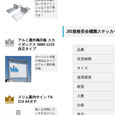
ないスタイリッ
シュなフロア用
ボードスタンド
です！
JIS規格安全標識ステッカ
アルミ屋外掲示板 スカ
イボックス SBM-1210
自立タイプ
品番
ローコスト仕様
目安納期
の埋込みタイプ
のアルミ屋外掲
サイズ
示板。
使用環境
材質
入数
スリム案内サイン TX-
210 A4タテ
仕様
様々な空間にマ
ッチするスリム
返品