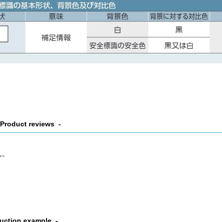
Product reviews
ん。
uction example