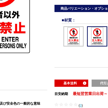
商品バリエーション・オプショ
■材質
：
基本送料
代引
最短翌営業日出荷～
目安納期
状及び安全色の一般的な意味
(
0
)