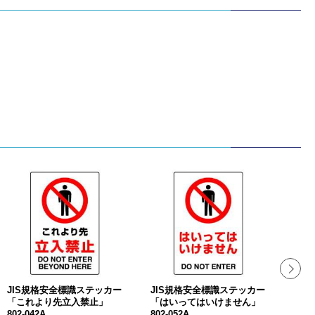
JIS規格安全標識ステッカー
JIS規格安全標識ステッカー
JI
「これより先立入禁止」
「はいってはいけません」
「危険
802-042A
802-052A