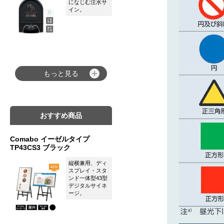
になじむ注水サ
イン。
もっと見る
おすすめ商品
Comabo イーゼルタイプ
TP43CS3 ブラック
縦横兼用、ディ
スプレイ・スタ
ンド一体型43型
デジタルサイネ
ージ。