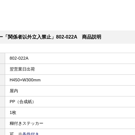
ー「関係者以外立入禁止」802-022A 商品説明
802-022A
翌営業日出荷
H450×W300mm
屋内
PP（合成紙）
1枚
糊付きステッカー
可 ※
条件付き