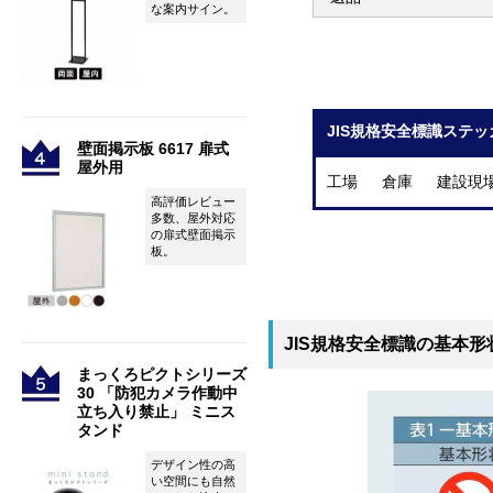
な案内サイン。
JIS規格安全標識ステッ
壁面掲示板 6617 扉式
屋外用
工場 倉庫 建設現
高評価レビュー
多数、屋外対応
の扉式壁面掲示
板。
JIS規格安全標識の基本形
まっくろピクトシリーズ
30 「防犯カメラ作動中
立ち入り禁止」 ミニス
タンド
デザイン性の高
い空間にも自然