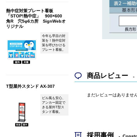
熱中症対策プレート看板
「STOP!熱中症」 900×600
角R 穴5φ6カ所 SignWebオ
リジナル
今年も早目の対
策を！熱中症対
策を呼びかける
プレート看板。
商品レビュー
T型屋外スタンド AX-307
まだレビューはありませ
ビル風も安心、
アンカー固定で
きる屋外T型ス
タンド看板。
採用事例
Constr