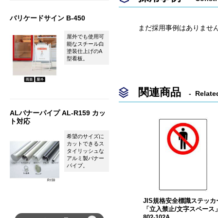
バリケードサイン B-450
まだ採用事例はありませ
屋外でも使用可
能なスチール白
塗装仕上げのA
型看板。
関連商品
Relate
ALバナーパイプ AL-R159 カッ
ト対応
希望のサイズに
カットできるス
タイリッシュな
アルミ製バナー
パイプ。
JIS規格安全標識ステッカ
「立入禁止/文字スペース
802-102A