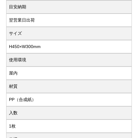
目安納期
翌営業日出荷
サイズ
H450×W300mm
使用環境
屋内
材質
PP（合成紙）
入数
1枚