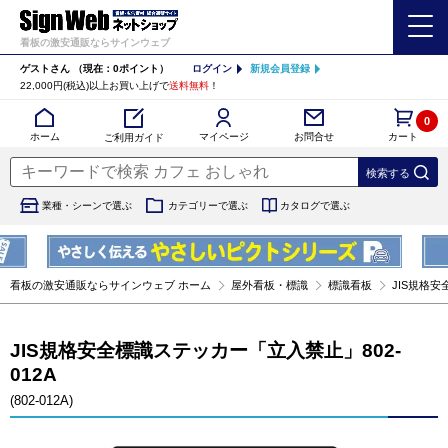
看板の激安通販ならサインウェブ
ゲストさん
（現在：0ポイント）
ログイン
新規会員登録
22,000円(税込)以上お買い上げで
送料無料
！
0
カート
マイページ
ホーム
お問合せ
ご利用ガイド
業種・シーンで選ぶ
カテゴリーで選ぶ
カタログで選ぶ
看板の激安通販ならサインウェブ ホーム
屋外看板・標識
標識看板
JIS規格安
JIS規格安全標識ステッカー「立入禁止」802-
012A
(802-012A)