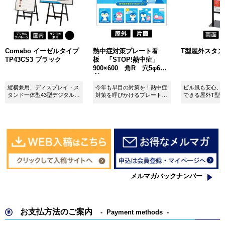
Comabo イーゼルタイプ
熱中症対策プレート看
T型屋外スタンド 
TP43CS3 ブラック
板 「STOP!熱中症」
900×600 角R 穴5φ6カ
所 SignWebオリジナル
縦横兼用、ディスプレイ・ス
今年も早目の対策を！熱中症
ビル風も安心、
タンド一体型43型デジタルサ
対策を呼びかけるプレート看
できる屋外T型
イネージ。
板。
板。
メルマガバックナンバー
お支払方法のご案内
Payment methods