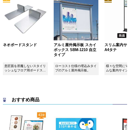
ネオボードスタンド
アルミ屋外掲示板 スカイ
スリム案内サイン
ボックス SBM-1210 自立
A4タテ
タイプ
意匠面を邪魔しないスタイリ
ローコスト仕様の埋込みタイ
様々な空間にマ
ッシュなフロア用ボードスタ
プのアルミ屋外掲示板。
ムな案内サイン
ンドです！
おすすめ商品