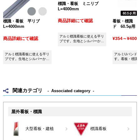
標識・看板 ミニリブ
L=4000mm
商品詳細にて確認
標識・看板 平リブ
看板・標識 
L=4000mm
ド 60.5φ用
アルミ標識看板に使える平リ
商品詳細にて確認
¥354～¥400
(
ブです。生地とシルバーから
お選びいただけます。
アルミ標識看板に使える平リ
アルミUバンド60
ブです。生地とシルバーから
す。看板・標識
お選びいただけます。
用ください。
関連カテゴリ
Associated category
屋外看板・標識
大型看板・建植
標識看板