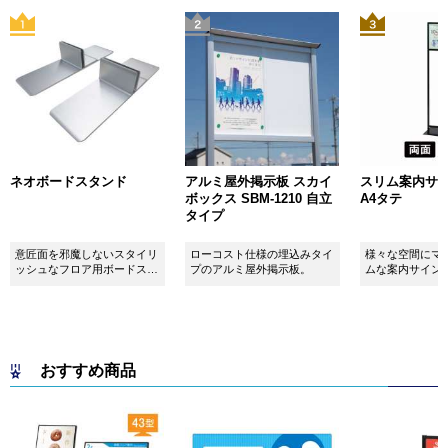
ネオボードスタンド
アルミ屋外掲示板 スカイ
スリム案内サイン
ボックス SBM-1210 自立
A4タテ
タイプ
意匠面を邪魔しないスタイリ
ローコスト仕様の埋込みタイ
様々な空間にマ
ッシュなフロア用ボードスタ
プのアルミ屋外掲示板。
ムな案内サイン
ンドです！
おすすめ商品