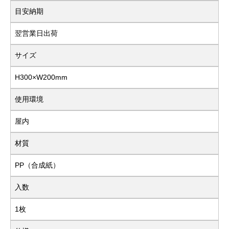
目安納期
翌営業日出荷
サイズ
H300×W200mm
使用環境
屋内
材質
PP（合成紙）
入数
1枚