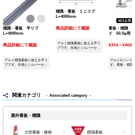
標識・看板 ミニリブ
L=4000mm
商品詳細にて確認
標識・看板 平リブ
看板・標識 
L=4000mm
ド 60.5φ用
アルミ標識看板に使える平リ
商品詳細にて確認
¥354～¥400
(
ブです。生地とシルバーから
お選びいただけます。
アルミ標識看板に使える平リ
アルミUバンド60
ブです。生地とシルバーから
す。看板・標識
お選びいただけます。
用ください。
関連カテゴリ
Associated category
屋外看板・標識
大型看板・建植
標識看板