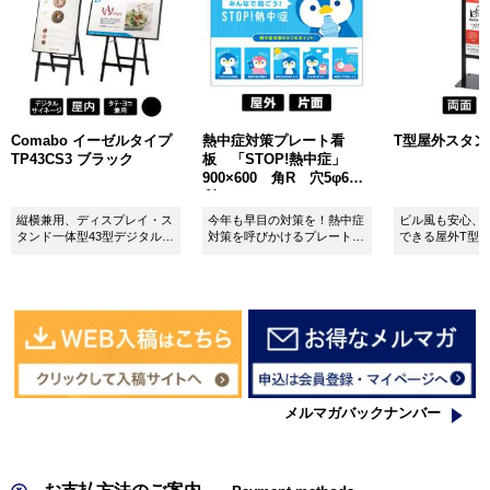
Comabo イーゼルタイプ
熱中症対策プレート看
T型屋外スタンド 
TP43CS3 ブラック
板 「STOP!熱中症」
900×600 角R 穴5φ6カ
所 SignWebオリジナル
縦横兼用、ディスプレイ・ス
今年も早目の対策を！熱中症
ビル風も安心、
タンド一体型43型デジタルサ
対策を呼びかけるプレート看
できる屋外T型
イネージ。
板。
板。
メルマガバックナンバー