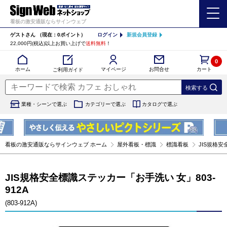
看板の激安通販ならサインウェブ
ゲストさん
（現在：0ポイント）
ログイン
新規会員登録
22,000円(税込)以上お買い上げで
送料無料
！
0
カート
マイページ
ホーム
お問合せ
ご利用ガイド
業種・シーンで選ぶ
カテゴリーで選ぶ
カタログで選ぶ
看板の激安通販ならサインウェブ ホーム
屋外看板・標識
標識看板
JIS規格安全
JIS規格安全標識ステッカー「お手洗い 女」803-
912A
(803-912A)