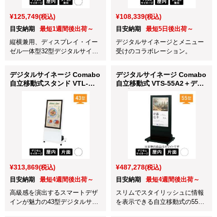
¥125,749
¥108,339
(税込)
(税込)
目安納期
最短1週間後出荷～
目安納期
最短5日後出荷～
縦横兼用、ディスプレイ・イー
デジタルサイネージとメニュー
ゼル一体型32型デジタルサイネ
受けのコラボレーション。
ージです。
デジタルサイネージ Comabo
デジタルサイネージ Comabo
自立移動式スタンド VTL-
自立移動式 VTS-55A2＋ディ
43A2＋ディスプレイ
スプレイ 55BDL4050Q/11 ホ
43BDL4050Q/11 ホワイト
ワイト
¥313,869
¥487,278
(税込)
(税込)
目安納期
最短4週間後出荷～
目安納期
最短4週間後出荷～
高級感を演出するスマートデザ
スリムでスタイリッシュに情報
インが魅力の43型デジタルサイ
を表示できる自立移動式の55型
ネージです。
デジタルサイネージです。