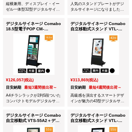
縦横兼用、ディスプレイ・イー
人気のスタンドプレートがデジ
ゼル一体型32型デジタルサイネ
タルサイネージになりました。
ージです。
CM-697ブラック。シンプルでデ
ジタルサイネージが初めてとい
デジタルサイネージ Comabo
デジタルサイネージ Comabo
う方でも手軽に始められます！
18.5型電子POP CM-
自立移動式スタンド VTL-
185KPR2 ブラック
43A2＋ディスプレイ
43BDL4050Q/11 ブラック
¥126,057
¥313,869
(税込)
(税込)
目安納期
最短3週間後出荷～
目安納期
最短4週間後出荷～
A4チラシラックが2列5段ついた
高級感を演出するスマートデザ
コンパクトモデルデジタルサイ
インが魅力の43型デジタルサイ
ネージのブラックです。
ネージです。
デジタルサイネージ Comabo
デジタルサイネージ Comabo
自立移動式 VTS-55A2＋ディ
自立移動式スタンド VTL-
スプレイ 55BDL4050Q/11 ブ
55A2＋ディスプレイ
ラック
55BDL4050Q/11 ブラック