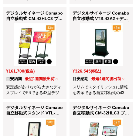
の43型デジタルサイネージで
デジタルサイネージです。
す。
デジタルサイネージ Comabo
デジタルサイネージ Comabo
自立移動式 CM-43HLC3 ブラ
自立移動式 VTS-43A2＋ディ
ック
スプレイ 43BDL4050Q/11 ブ
ラック
¥161,700
¥326,545
(税込)
(税込)
目安納期
最短1週間後出荷～
目安納期
最短4週間後出荷～
安定感がありながら大きなディ
スリムでスタイリッシュに情報
スプレイでPRできる43型デジタ
を表示できる自立移動式の43型
ルサイネージです。
デジタルサイネージです。
デジタルサイネージ Comabo
デジタルサイネージ Comabo
自立移動式スタンド VTL-
自立移動式 CM-32HLC3 ブラ
50A2＋ディスプレイ
ック
50BDL4050Q/11 ブラック