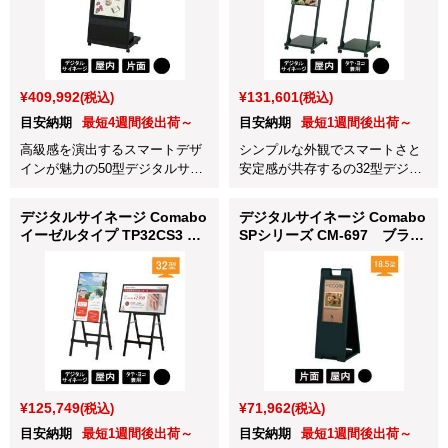
¥409,992
¥131,601
(税込)
(税込)
目安納期
最短4週間後出荷～
目安納期
最短1週間後出荷～
高級感を演出するスマートデザ
シンプルな外観でスマートさと
インが魅力の50型デジタルサイ
安定感が共存するの32型デジタ
ネージです。
ルサイネージです。
デジタルサイネージ Comabo
デジタルサイネージ Comabo
イーゼルタイプ TP32CS3 ブ
SPシリーズ CM-697 ブラッ
ラック
ク
¥125,749
¥71,962
(税込)
(税込)
目安納期
最短1週間後出荷～
目安納期
最短1週間後出荷～