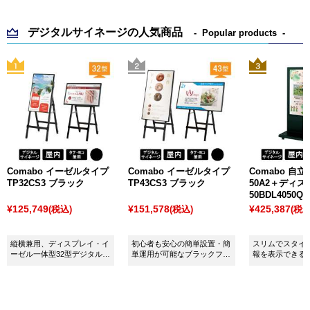
デジタルサイネージの人気商品
Popular products
Comabo イーゼルタイプ
Comabo イーゼルタイプ
Comabo 自立
TP32CS3 ブラック
TP43CS3 ブラック
50A2＋ディ
¥125,749
¥151,578
¥425,387
(税込)
(税込)
(税込
縦横兼用、ディスプレイ・イ
初心者も安心の簡単設置・簡
スリムでスタイ
ーゼル一体型32型デジタルサ
単運用が可能なブラックフレ
報を表示できる
イネージです。
ームの43型デジタルサイネー
50型デジタルサ
ジです。
す。