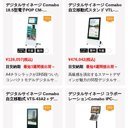
デジタルサイネージ Comabo
デジタルサイネージ Comabo
18.5型電子POP CM-
自立移動式スタンド VTL-
185KPR2 ホワイト
55A2＋ディスプレイ
55BDL4050Q/11 ホワイト
¥126,057
¥476,042
(税込)
(税込)
目安納期
最短3週間後出荷～
目安納期
最短4週間後出荷～
A4チラシラックが2列5段ついた
高級感を演出するスマートデザ
コンパクトモデルデジタルサイ
インが魅力の55型デジタルサイ
ネージのホワイトです。
ネージです。
デジタルサイネージ Comabo
デジタルサイネージ コラボー
自立移動式 VTS-43A2＋ディ
レーションComabo IPC-
スプレイ 43BDL4050Q/11 ホ
24YD1 ブラック
ワイト