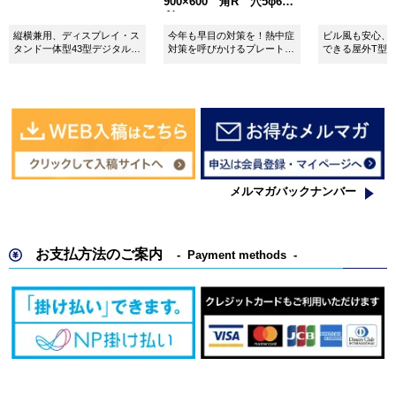
900×600 角R 穴5φ6カ
所 SignWebオリジナル
縦横兼用、ディスプレイ・ス
今年も早目の対策を！熱中症
ビル風も安心、
タンド一体型43型デジタルサ
対策を呼びかけるプレート看
できる屋外T型
イネージ。
板。
板。
メルマガバックナンバー
お支払方法のご案内
Payment methods