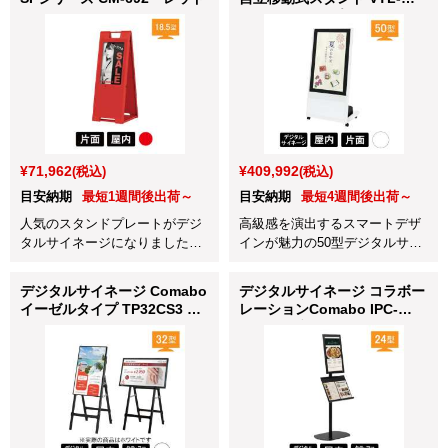
50A2＋ディスプレイ
50BDL4050Q/11 ホワイト
¥71,962
¥409,992
(税込)
(税込)
目安納期
最短1週間後出荷～
目安納期
最短4週間後出荷～
人気のスタンドプレートがデジ
高級感を演出するスマートデザ
タルサイネージになりました。
インが魅力の50型デジタルサイ
CM-692レッド。シンプルでデジ
ネージです。
タルサイネージが初めてという
デジタルサイネージ Comabo
デジタルサイネージ コラボー
方でも手軽に始められます！
イーゼルタイプ TP32CS3 ホ
レーションComabo IPC-
ワイト
24MD1 ブラック