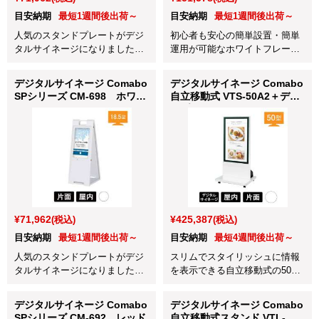
目安納期
最短1週間後出荷～
目安納期
最短1週間後出荷～
人気のスタンドプレートがデジ
初心者も安心の簡単設置・簡単
タルサイネージになりました。
運用が可能なホワイトフレーム
CM-691イエロー。シンプルでデ
の43型デジタルサイネージで
ジタルサイネージが初めてとい
す。
デジタルサイネージ Comabo
デジタルサイネージ Comabo
う方でも手軽に始められます！
SPシリーズ CM-698 ホワイ
自立移動式 VTS-50A2＋ディ
ト
スプレイ 50BDL4050Q/11 ホ
ワイト
¥71,962
¥425,387
(税込)
(税込)
目安納期
最短1週間後出荷～
目安納期
最短4週間後出荷～
人気のスタンドプレートがデジ
スリムでスタイリッシュに情報
タルサイネージになりました。
を表示できる自立移動式の50型
CM-698ホワイト。シンプルでデ
デジタルサイネージです。
ジタルサイネージが初めてとい
デジタルサイネージ Comabo
デジタルサイネージ Comabo
う方でも手軽に始められます！
SPシリーズ CM-692 レッド
自立移動式スタンド VTL-