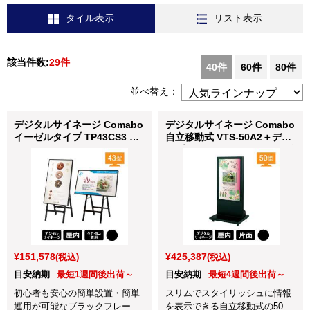
タイル表示
リスト表示
該当件数:
29件
40件
60件
80件
並べ替え：
デジタルサイネージ Comabo
デジタルサイネージ Comabo
イーゼルタイプ TP43CS3 ブ
自立移動式 VTS-50A2＋ディ
ラック
スプレイ 50BDL4050Q/11 ブ
ラック
¥151,578
¥425,387
(税込)
(税込)
目安納期
最短1週間後出荷～
目安納期
最短4週間後出荷～
初心者も安心の簡単設置・簡単
スリムでスタイリッシュに情報
運用が可能なブラックフレーム
を表示できる自立移動式の50型