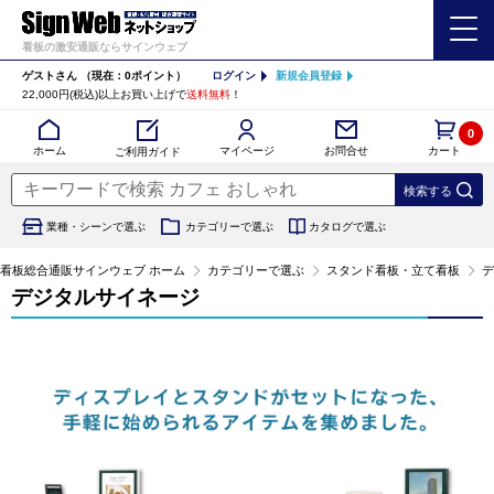
看板の激安通販ならサインウェブ
ゲストさん
（現在：0ポイント）
ログイン
新規会員登録
22,000円(税込)以上お買い上げで
送料無料
！
0
カート
マイページ
ホーム
お問合せ
ご利用ガイド
業種・シーンで選ぶ
カテゴリーで選ぶ
カタログで選ぶ
看板総合通販サインウェブ ホーム
カテゴリーで選ぶ
スタンド看板・立て看板
デ
デジタルサイネージ