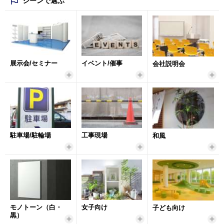
シーンで選ぶ
展示会/セミナー
イベント/催事
会社説明会
駐車場/駐輪場
工事現場
和風
モノトーン（白・
女子向け
子ども向け
黒）