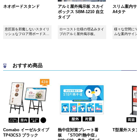
ネオボードスタンド
アルミ屋外掲示板 スカイ
スリム案内サイン
ボックス SBM-1210 自立
A4タテ
タイプ
意匠面を邪魔しないスタイリ
ローコスト仕様の埋込みタイ
様々な空間にマ
ッシュなフロア用ボードスタ
プのアルミ屋外掲示板。
ムな案内サイン
ンドです！
おすすめ商品
Comabo イーゼルタイプ
熱中症対策プレート看
T型屋外スタンド 
TP43CS3 ブラック
板 「STOP!熱中症」