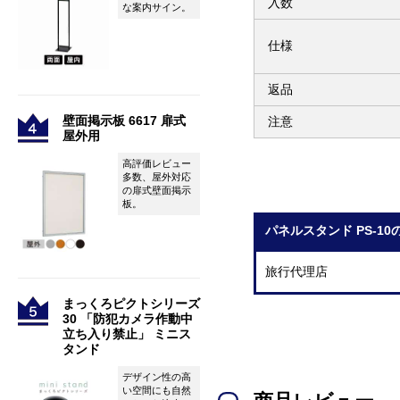
入数
な案内サイン。
仕様
返品
壁面掲示板 6617 扉式
注意
屋外用
高評価レビュー
多数、屋外対応
の扉式壁面掲示
板。
パネルスタンド PS-1
旅行代理店
まっくろピクトシリーズ
30 「防犯カメラ作動中
立ち入り禁止」 ミニス
タンド
デザイン性の高
い空間にも自然