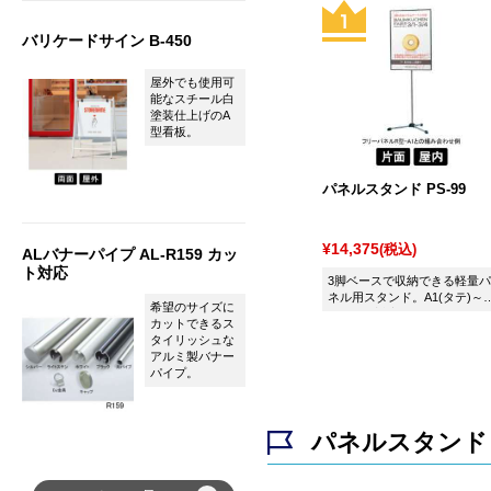
バリケードサイン B-450
屋外でも使用可
能なスチール白
塗装仕上げのA
型看板。
パネルスタンド PS-99
¥14,375
(税込)
ALバナーパイプ AL-R159 カッ
ト対応
3脚ベースで収納できる軽量パ
ネル用スタンド。A1(タテ)～
希望のサイズに
A3(ヨコ)対応。
カットできるス
タイリッシュな
アルミ製バナー
パイプ。
パネルスタンド 