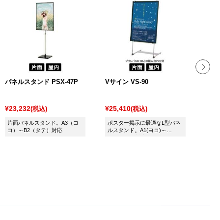
パネルスタンド PSX-47P
Vサイン VS-90
ポス
屋内
¥23,232
¥25,410
¥5,
(税込)
(税込)
片面パネルスタンド。A3（ヨ
ポスター掲示に最適なL型パネ
ポス
コ）～B2（タテ）対応
ルスタンド。A1(ヨコ)～
ディ
B0（タテ）対応