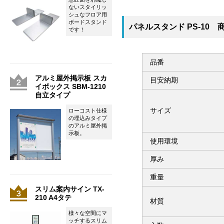
ないスタイリッ
シュなフロア用
ボードスタンド
パネルスタンド PS-10 
です！
品番
アルミ屋外掲示板 スカ
目安納期
イボックス SBM-1210
自立タイプ
サイズ
ローコスト仕様
の埋込みタイプ
のアルミ屋外掲
示板。
使用環境
厚み
重量
スリム案内サイン TX-
210 A4タテ
材質
様々な空間にマ
ッチするスリム