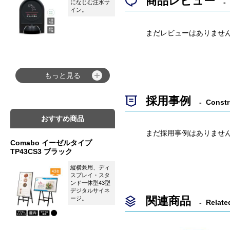
商品レビュー
になじむ注水サ
イン。
まだレビューはありませ
もっと見る
採用事例
Constr
おすすめ商品
まだ採用事例はありませ
Comabo イーゼルタイプ
TP43CS3 ブラック
縦横兼用、ディ
スプレイ・スタ
ンド一体型43型
デジタルサイネ
関連商品
ージ。
Relate