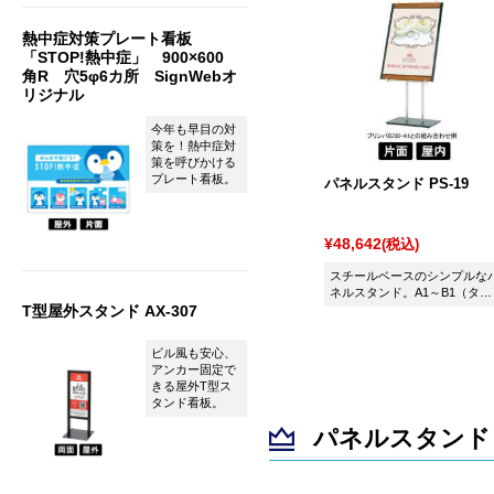
熱中症対策プレート看板
「STOP!熱中症」 900×600
角R 穴5φ6カ所 SignWebオ
リジナル
今年も早目の対
策を！熱中症対
策を呼びかける
プレート看板。
パネルスタンド PS-19
¥48,642
(税込)
スチールベースのシンプルな
ネルスタンド。A1～B1（タ
T型屋外スタンド AX-307
テ）対応
ビル風も安心、
アンカー固定で
きる屋外T型ス
タンド看板。
パネルスタンド 