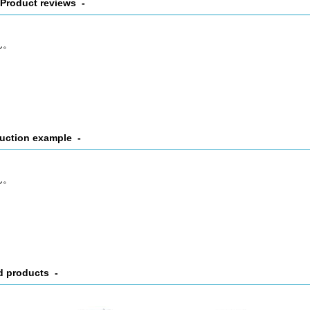
Product reviews
ん。
uction example
ん。
d products