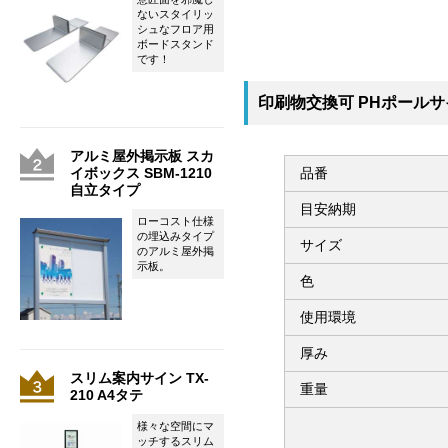
ないスタイリッ
シュなフロア用
ボードスタンド
です！
印刷物交換可 PHポールサイ
アルミ屋外掲示板 スカ
品番
イボックス SBM-1210
自立タイプ
目安納期
ローコスト仕様
の埋込みタイプ
サイズ
のアルミ屋外掲
示板。
色
使用環境
厚み
スリム案内サイン TX-
重量
210 A4タテ
様々な空間にマ
ッチするスリム