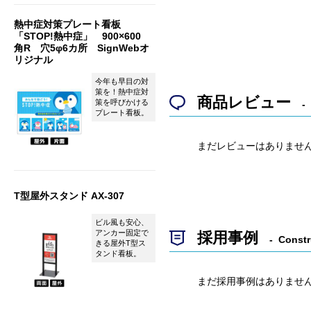
熱中症対策プレート看板
「STOP!熱中症」 900×600
角R 穴5φ6カ所 SignWebオ
リジナル
今年も早目の対
策を！熱中症対
商品レビュー
策を呼びかける
プレート看板。
まだレビューはありませ
T型屋外スタンド AX-307
ビル風も安心、
アンカー固定で
採用事例
Constr
きる屋外T型ス
タンド看板。
まだ採用事例はありませ