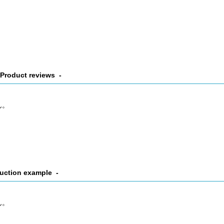
Product reviews
ん。
uction example
ん。