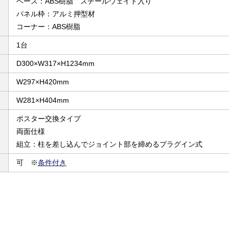
ベース：ABS樹脂 スチールウェイト入り
パネル枠：アルミ押型材
コーナー：ABS樹脂
1台
D300×W317×H1234mm
W297×H420mm
W281×H404mm
ポスター交換タイプ
両面仕様
組立：柱を差し込んでジョイント部を締めるプラグイン式
可 ※
条件付き