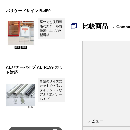
バリケードサイン B-450
屋外でも使用可
比較商品
Compa
能なスチール白
塗装仕上げのA
型看板。
ALバナーパイプ AL-R159 カッ
ト対応
希望のサイズに
カットできるス
タイリッシュな
アルミ製バナー
パイプ。
レビュー