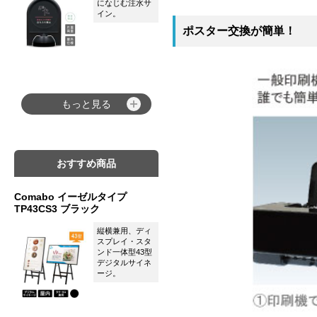
になじむ注水サ
イン。
ポスター交換が簡単！
もっと見る
おすすめ商品
Comabo イーゼルタイプ
TP43CS3 ブラック
縦横兼用、ディ
スプレイ・スタ
ンド一体型43型
デジタルサイネ
ージ。