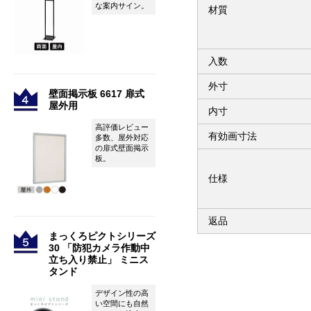
な案内サイン。
材質
入数
外寸
壁面掲示板 6617 扉式
屋外用
内寸
高評価レビュー
有効画寸法
多数、屋外対応
の扉式壁面掲示
板。
仕様
返品
まっくろピクトシリーズ
30 「防犯カメラ作動中
立ち入り禁止」 ミニス
タンド
デザイン性の高
い空間にも自然