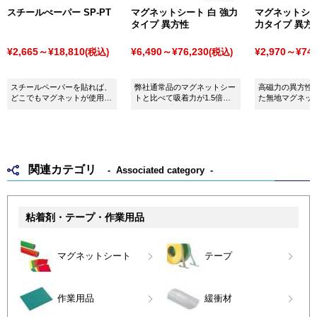
スチールぺーパー SP-PT
マグネットシート 白 強力
マグネットシー
タイプ 異方性
力タイプ 異方
¥2,665～¥18,810
¥6,490～¥76,230
¥2,970～¥74,
(税込)
(税込)
スチールペーパーを貼れば、
弊社通常品のマグネットシー
高磁力の異方性
どこでもマグネットが使用で
トと比べて吸着力が1.5倍の
た無地マグネッ
きるようになります！
強力タイプです！
す。
関連カテゴリ
Associated category
粘着剤・テープ・作業用品
マグネットシート
テープ
作業用品
緩衝材