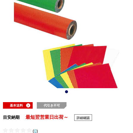
基本送料
代引き不可
最短翌営業日出荷～
目安納期
詳細確認
(
0
)