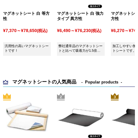
マグネットシート 白 等方
マグネットシート 白 強力
マグネットシー
性
タイプ 異方性
方性
¥7,370～¥78,650
¥6,490～¥76,230
¥6,270～¥74,
(税込)
(税込)
汎用性の高いマグネットシー
弊社通常品のマグネットシー
加工しやすい無
トです！
トと比べて吸着力が1.5倍の
トシートです。
強力タイプです！
マグネットシートの人気商品
Popular products