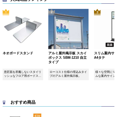
ネオボードスタンド
アルミ屋外掲示板 スカイ
スリム案内サイン
ボックス SBM-1210 自立
A4タテ
タイプ
意匠面を邪魔しないスタイリ
ローコスト仕様の埋込みタイ
様々な空間にマ
ッシュなフロア用ボードスタ
プのアルミ屋外掲示板。
ムな案内サイン
ンドです！
おすすめ商品