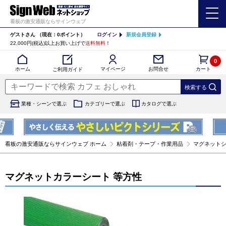
看板の激安通販ならサインウェブ
ゲストさん
（現在：0ポイント）
ログイン
新規会員登録
22,000円(税込)以上お買い上げで
送料無料
！
0
カート
マイページ
ホーム
お問合せ
ご利用ガイド
業種・シーンで選ぶ
カテゴリーで選ぶ
カタログで選ぶ
看板の激安通販ならサインウェブ ホーム
粘着剤・テープ・作業用品
マグネット
マグネットカラーシート 等方性