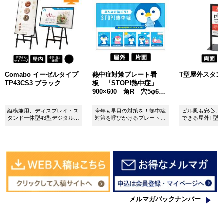
Comabo イーゼルタイプ
熱中症対策プレート看
T型屋外スタンド 
TP43CS3 ブラック
板 「STOP!熱中症」
900×600 角R 穴5φ6カ
所 SignWebオリジナル
縦横兼用、ディスプレイ・ス
今年も早目の対策を！熱中症
ビル風も安心、
タンド一体型43型デジタルサ
対策を呼びかけるプレート看
できる屋外T型
イネージ。
板。
板。
メルマガバックナンバー