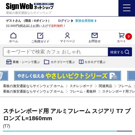
看板の激安通販ならサインウェブ
ゲストさん
（現在：0ポイント）
ログイン
新規会員登録
22,000円(税込)以上お買い上げで
送料無料
！
0
カート
マイページ
ホーム
お問合せ
ご利用ガイド
業種・シーンで選ぶ
カテゴリーで選ぶ
カタログで選ぶ
看板の激安通販ならサインウェブ ホーム
スチレンボード
関連商品
フレーム
看板の激安通販ならサインウェブ ホーム
フレーム・看板枠
スチレンボード用フ
スチレンボード用 アルミフレーム スジアリ T7 ブ
ロンズ L=1860mm
(T7)