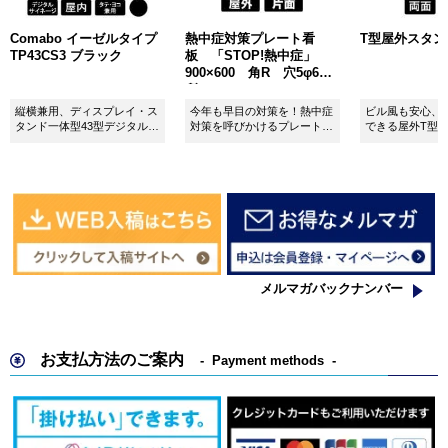
Comabo イーゼルタイプ
熱中症対策プレート看
T型屋外スタンド 
TP43CS3 ブラック
板 「STOP!熱中症」
900×600 角R 穴5φ6カ
所 SignWebオリジナル
縦横兼用、ディスプレイ・ス
今年も早目の対策を！熱中症
ビル風も安心、
タンド一体型43型デジタルサ
対策を呼びかけるプレート看
できる屋外T型
イネージ。
板。
板。
メルマガバックナンバー
お支払方法のご案内
Payment methods