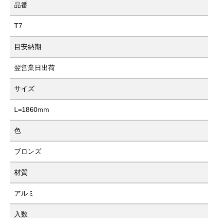
品番
T7
目安納期
翌営業日出荷
サイズ
L=1860mm
色
ブロンズ
材質
アルミ
入数