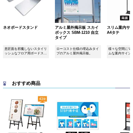
ネオボードスタンド
アルミ屋外掲示板 スカイ
スリム案内サイン
ボックス SBM-1210 自立
A4タテ
タイプ
意匠面を邪魔しないスタイリ
ローコスト仕様の埋込みタイ
様々な空間にマ
ッシュなフロア用ボードスタ
プのアルミ屋外掲示板。
ムな案内サイン
ンドです！
おすすめ商品