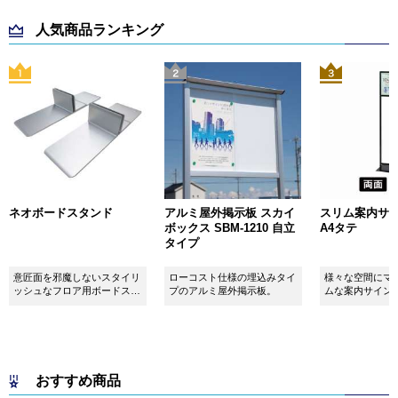
人気商品ランキング
ネオボードスタンド
アルミ屋外掲示板 スカイ
スリム案内サイン
ボックス SBM-1210 自立
A4タテ
タイプ
意匠面を邪魔しないスタイリ
ローコスト仕様の埋込みタイ
様々な空間にマ
ッシュなフロア用ボードスタ
プのアルミ屋外掲示板。
ムな案内サイン
ンドです！
おすすめ商品