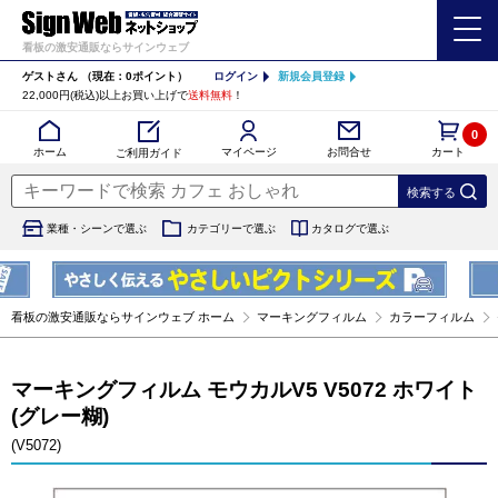
看板の激安通販ならサインウェブ
ゲストさん
（現在：0ポイント）
ログイン
新規会員登録
22,000円(税込)以上お買い上げで
送料無料
！
0
カート
マイページ
ホーム
お問合せ
ご利用ガイド
業種・シーンで選ぶ
カテゴリーで選ぶ
カタログで選ぶ
看板の激安通販ならサインウェブ ホーム
マーキングフィルム
カラーフィルム
マーキングフィルム モウカルV5 V5072 ホワイト
(グレー糊)
(V5072)