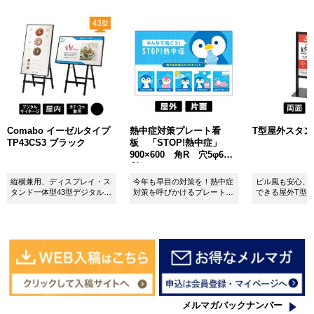
Comabo イーゼルタイプ
熱中症対策プレート看
T型屋外スタンド 
TP43CS3 ブラック
板 「STOP!熱中症」
900×600 角R 穴5φ6カ
所 SignWebオリジナル
縦横兼用、ディスプレイ・ス
今年も早目の対策を！熱中症
ビル風も安心、
タンド一体型43型デジタルサ
対策を呼びかけるプレート看
できる屋外T型
イネージ。
板。
板。
メルマガバックナンバー