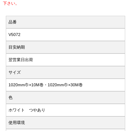
下さい。
品番
V5072
目安納期
翌営業日出荷
サイズ
1020mm巾×10M巻・1020mm巾×30M巻
色
ホワイト つやあり
使用環境