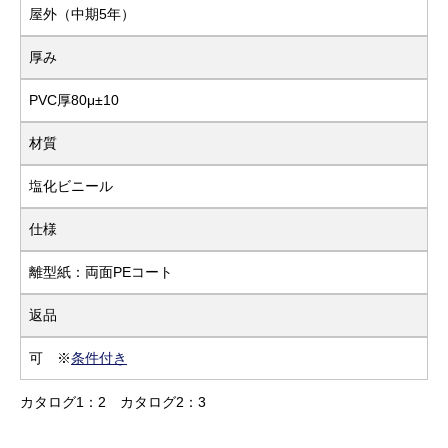
屋外（中期5年）
厚み
PVC厚80μ±10
材質
塩化ビニール
仕様
離型紙：両面PEコート
返品
可 ※
条件付き
カタログ1：2
カタログ2：3