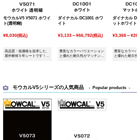
モウカルV5 V5071 ホワイ
ダイナカル DC1001 ホワ
ダイナカル DC1
ト(透明糊)
イト
ットホワイト
¥8,030
¥3,133～¥66,792
¥3,366～¥26,
(税込)
(税込)
高品質・低価格を追求した、
豊富なカラーバリエーション
豊富なカラーバ
屋外耐候５年シートです！
と優れた耐久性がマッチング
と優れた耐久性
※MarkingX300は販売が終了
したシート ダイナカル
したシート ダイ
し、新たにモウカルV5を発売
DC1001 ホワイトです。
DC1001M マ
しました。
す。
モウカルV5シリーズの人気商品
Popular products