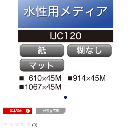
基本送料
代引き不可
(
0
)