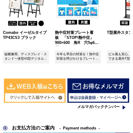
Comabo イーゼルタイプ
熱中症対策プレート看
T型屋外スタンド 
TP43CS3 ブラック
板 「STOP!熱中症」
900×600 角R 穴5φ6カ
所 SignWebオリジナル
縦横兼用、ディスプレイ・ス
今年も早目の対策を！熱中症
ビル風も安心、
タンド一体型43型デジタルサ
対策を呼びかけるプレート看
できる屋外T型
イネージ。
板。
板。
メルマガバックナンバー
お支払方法のご案内
Payment methods