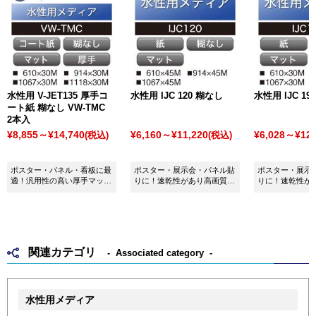
水性用 V-JET135 厚手コ
水性用 IJC 120 糊なし
水性用 IJC 19
ート紙 糊なし VW-TMC
2本入
¥8,855～¥14,740
¥6,160～¥11,220
¥6,028～¥12,
(税込)
(税込)
ポスター・パネル・看板に最
ポスター・展示会・パネル貼
ポスター・展示
適！汎用性の高い厚手マット
りに！速乾性があり高画質の
りに！速乾性が
コート紙です。
発色です。
発色です。
関連カテゴリ
Associated category
水性用メディア