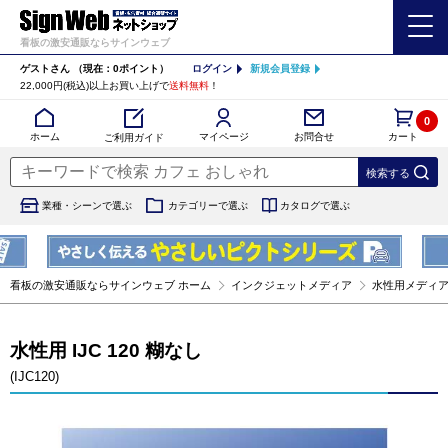
看板の激安通販ならサインウェブ
ゲストさん
（現在：0ポイント）
ログイン
新規会員登録
22,000円(税込)以上お買い上げで
送料無料
！
0
カート
マイページ
ホーム
お問合せ
ご利用ガイド
業種・シーンで選ぶ
カテゴリーで選ぶ
カタログで選ぶ
看板の激安通販ならサインウェブ ホーム
インクジェットメディア
水性用メディ
水性用 IJC 120 糊なし
(IJC120)