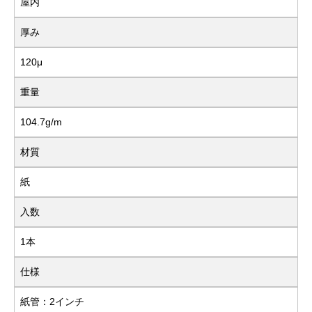
屋内
厚み
120μ
重量
104.7g/m
材質
紙
入数
1本
仕様
紙管：2インチ