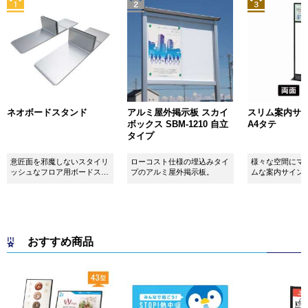
ネオボードスタンド
アルミ屋外掲示板 スカイ
スリム案内サイン
ボックス SBM-1210 自立
A4タテ
タイプ
意匠面を邪魔しないスタイリ
ローコスト仕様の埋込みタイ
様々な空間にマ
ッシュなフロア用ボードスタ
プのアルミ屋外掲示板。
ムな案内サイン
ンドです！
おすすめ商品