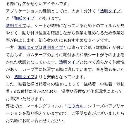
る際には欠かせないアイテムです。
アプリケーションの種類としては、大きく分けて「
透明タイプ
」
と「
和紙タイプ
」があります。
透明タイプ
は、シートが透明になっているため下のフィルムが見
やすく、貼り付け位置を確認しながら作業を進めらるため作業効
率が向上します。初心者の方にもおすすめなタイプです。
一方、
和紙タイプ
は
透明タイプ
とは違って台紙（離型紙）が付い
ておらず、ガムテープのように糊付きの和紙シートがそのまま巻
かれた状態となっています。
透明タイプ
と比べて柔らかく伸縮性
があり、カーブ面に転写する際に適しています。巻き数も多いた
め、
透明タイプ
よりも安価となっています。
また、粘着仕様は粘着材の強さによって「強粘着・中粘着・弱粘
着」の3種類に分かれており、温度や湿度など作業環境によって
お選びいただけます。
弊社では、マーキングフィルム「
モウカル
」シリーズのアプリケ
ーションを取り揃えていますので、ご不明な点がございましたら
お気軽にお問い合わせください。