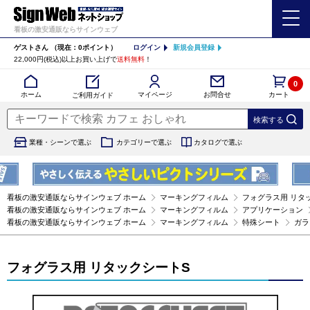
看板の激安通販ならサインウェブ
ゲストさん
（現在：0ポイント）
ログイン
新規会員登録
22,000円(税込)以上お買い上げで
送料無料
！
0
カート
マイページ
ホーム
お問合せ
ご利用ガイド
業種・シーンで選ぶ
カテゴリーで選ぶ
カタログで選ぶ
看板の激安通販ならサインウェブ ホーム
マーキングフィルム
フォグラス用 リタ
看板の激安通販ならサインウェブ ホーム
マーキングフィルム
アプリケーション
看板の激安通販ならサインウェブ ホーム
マーキングフィルム
特殊シート
ガラ
フォグラス用 リタックシートS