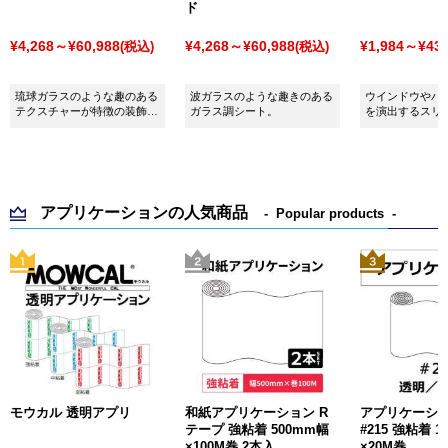
ド
¥4,268～¥60,988
¥4,268～¥60,988
¥1,984～¥43,
(税込)
(税込)
琉球ガラスのような趣のある
波ガラスのような趣きのある
ウインドウやパ
テクスチャーが特徴の装飾用
ガラス調シート。
を演出するスリ
シート。
シートです。
アプリケーションの人気商品
Popular products
モウカル 透明アプリ
和紙アプリケーション R
アプリケーシ
テープ 強粘着 500mm幅
#215 強粘着 1
×100M巻 2本入
×20M巻