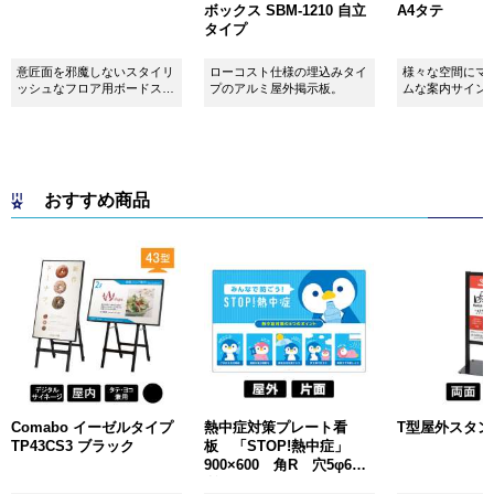
ボックス SBM-1210 自立
A4タテ
タイプ
意匠面を邪魔しないスタイリ
ローコスト仕様の埋込みタイ
様々な空間にマ
ッシュなフロア用ボードスタ
プのアルミ屋外掲示板。
ムな案内サイン
ンドです！
おすすめ商品
Comabo イーゼルタイプ
熱中症対策プレート看
T型屋外スタンド 
TP43CS3 ブラック
板 「STOP!熱中症」
900×600 角R 穴5φ6カ
所 SignWebオリジナル