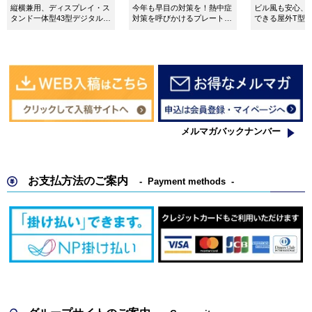
縦横兼用、ディスプレイ・ス
今年も早目の対策を！熱中症
ビル風も安心、
タンド一体型43型デジタルサ
対策を呼びかけるプレート看
できる屋外T型
イネージ。
板。
板。
メルマガバックナンバー
お支払方法のご案内
Payment methods