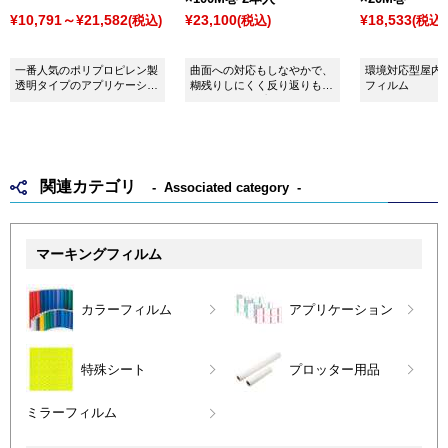
¥10,791～¥21,582
¥23,100
¥18,533
(税込)
(税込)
(税込)
一番人気のポリプロピレン製
曲面への対応もしなやかで、
環境対応型屋内
透明タイプのアプリケーショ
糊残りしにくく反り返りも低
フィルム
ンです。
減した和紙アプリケーション
です。
関連カテゴリ
Associated category
マーキングフィルム
カラーフィルム
アプリケーション
特殊シート
プロッター用品
ミラーフィルム