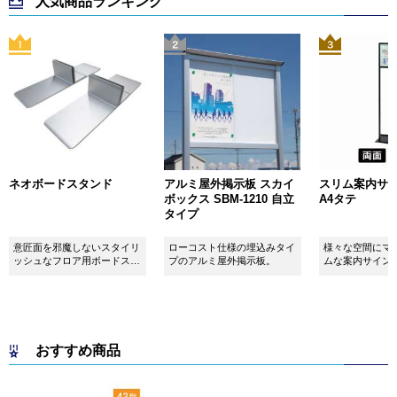
人気商品ランキング
ネオボードスタンド
アルミ屋外掲示板 スカイ
スリム案内サイン
ボックス SBM-1210 自立
A4タテ
タイプ
意匠面を邪魔しないスタイリ
ローコスト仕様の埋込みタイ
様々な空間にマ
ッシュなフロア用ボードスタ
プのアルミ屋外掲示板。
ムな案内サイン
ンドです！
おすすめ商品