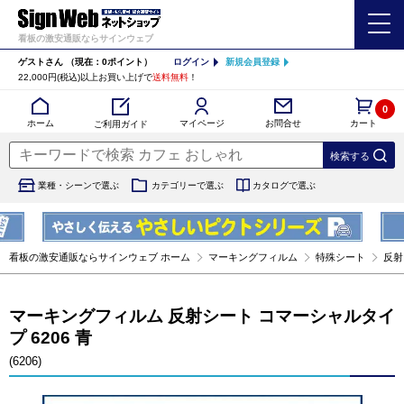
看板の激安通販ならサインウェブ
ゲストさん
（現在：0ポイント）
ログイン
新規会員登録
22,000円(税込)以上お買い上げで
送料無料
！
0
カート
マイページ
ホーム
お問合せ
ご利用ガイド
業種・シーンで選ぶ
カテゴリーで選ぶ
カタログで選ぶ
看板の激安通販ならサインウェブ ホーム
マーキングフィルム
特殊シート
反射
マーキングフィルム 反射シート コマーシャルタイ
プ 6206 青
(6206)