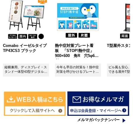
Comabo イーゼルタイプ
熱中症対策プレート看
T型屋外スタンド 
TP43CS3 ブラック
板 「STOP!熱中症」
900×600 角R 穴5φ6カ
所 SignWebオリジナル
縦横兼用、ディスプレイ・ス
今年も早目の対策を！熱中症
ビル風も安心、
タンド一体型43型デジタルサ
対策を呼びかけるプレート看
できる屋外T型
イネージ。
板。
板。
メルマガバックナンバー