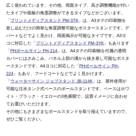
広く使われています。その他、両面タイプ、高さ調整機能が付い
たタイプや面板の角度調整ができるタイプなどがございます。
「
プリントメディアスタンド PM-3TK
」は、A3タテの印刷物を
差し込むだけの簡単な角度調整可能なポスタースタンドです。デ
パートなどでよく見かけ、両面掲示が可能なタイプです。A3ヨ
コに対応した「
プリントメディアスタンド PM-3YK
」もあります
「
PHポールサイン PH-214
」は、A4タテの印刷物を付属の透明
カバーにはさみこみ、パネル上部の溝から抜き差し可能なポスタ
ースタンドです。A4ヨコに対応した「
PHポールサイン PH-
224
」もあり、フードコートなどでよく見かけます。
「
ウォーターサイン ジョブスタンド JB-114K
」は、屋外使用が
可能な注水タンク式ベースのポールスタンドです。ベースはホワ
イト・ブラック・イエローの3色展開で、設置イメージに合わせ
てお選びいただけます。
その他にもさまざまなポールスタンドを取り揃えていますので、
ぜひご覧ください。