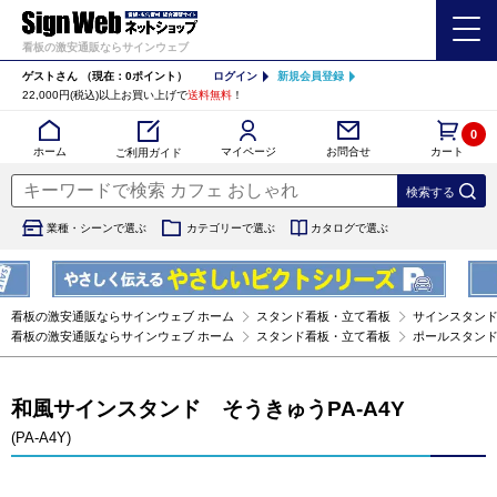
看板の激安通販ならサインウェブ
ゲストさん
（現在：0ポイント）
ログイン
新規会員登録
22,000円(税込)以上お買い上げで
送料無料
！
0
カート
マイページ
ホーム
お問合せ
ご利用ガイド
業種・シーンで選ぶ
カテゴリーで選ぶ
カタログで選ぶ
看板の激安通販ならサインウェブ ホーム
スタンド看板・立て看板
サインスタン
看板の激安通販ならサインウェブ ホーム
スタンド看板・立て看板
ポールスタン
和風サインスタンド そうきゅうPA-A4Y
(PA-A4Y)