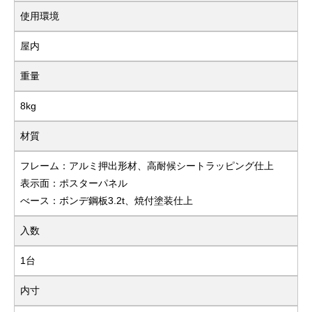
使用環境
屋内
重量
8kg
材質
フレーム：アルミ押出形材、高耐候シートラッピング仕上
表示面：ポスターパネル
べース：ボンデ鋼板3.2t、焼付塗装仕上
入数
1台
内寸