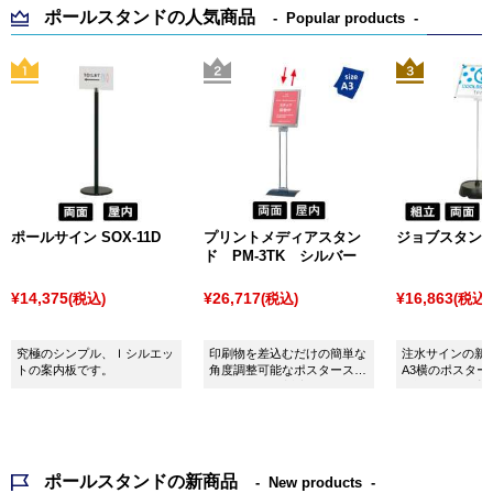
ポールスタンドの人気商品
Popular products
ポールサイン SOX-11D
プリントメディアスタン
ジョブスタンド J
ド PM-3TK シルバー
¥14,375
¥26,717
¥16,863
(税込)
(税込)
(税込)
究極のシンプル、Ｉシルエッ
印刷物を差込むだけの簡単な
注水サインの新
トの案内板です。
角度調整可能なポスタースタ
A3横のポスタ
ンド。A3タテ対応
外設置できる案
ポールスタンドの新商品
New products