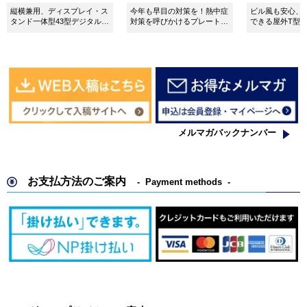
縦横兼用、ディスプレイ・ス
今年も早目の対策を！熱中症
ビル風も安心、
タンド一体型43型デジタルサ
対策を呼びかけるプレート看
できる屋外T型
イネージ。
板。
板。
メルマガバックナンバー
お支払方法のご案内
Payment methods