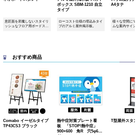
ボックス SBM-1210 自立
A4タテ
タイプ
意匠面を邪魔しないスタイリ
ローコスト仕様の埋込みタイ
様々な空間にマ
ッシュなフロア用ボードスタ
プのアルミ屋外掲示板。
ムな案内サイン
ンドです！
おすすめ商品
Comabo イーゼルタイプ
熱中症対策プレート看
T型屋外スタンド 
TP43CS3 ブラック
板 「STOP!熱中症」
900×600 角R 穴5φ6カ
所 SignWebオリジナル