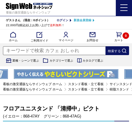
看板の激安通販ならサインウェブ
ゲストさん
（現在：0ポイント）
ログイン
新規会員登録
22,000円(税込)以上お買い上げで
送料無料
！
0
カート
マイページ
ホーム
お問合せ
ご利用ガイド
業種・シーンで選ぶ
カテゴリーで選ぶ
カタログで選ぶ
看板の激安通販ならサインウェブ ホーム
スタンド看板・立て看板
サインスタン
看板の激安通販ならサインウェブ ホーム
スタンド看板・立て看板
樹脂スタンド
フロアユニスタンド 「清掃中」ピクト
(イエロー：868-47AY グリーン：868-47AG)