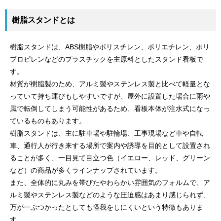
樹脂スタンドとは
樹脂スタンドは、ABS樹脂やポリスチレン、ポリエチレン、ポリ
プロピレンなどのプラスチックを主原料としたスタンド看板で
す。
材質が樹脂製のため、アルミ製やステンレス製と比べて軽量とな
っていて持ち運びもしやすいですが、屋外に設置した場合に雨や
風で転倒してしまう可能性があるため、看板本体が注水式になっ
ているものもあります。
樹脂スタンドは、主に駐車場や駐輪場、工事現場など車や自転
車、通行人が行き来する場所で案内や誘導を目的として設置され
ることが多く、一目見て目立つ色（イエロー、レッド、グリーン
など）の商品が多くラインナップされています。
また、全体的に丸みを帯びたやわらかい雰囲気のフォルムで、ア
ルミ製やステンレス製などのような圧迫感はあまり感じられず、
万が一ぶつかったとしても怪我をしにくいという特徴もありま
す。