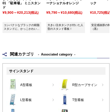
01 「駐車場」 ミニスタン
ーナショナルオレンジ
ック
ド
¥9,900～¥20,213
¥9,790～¥10,680
¥10,725
(税込)
(税込)
(税込)
コンパクトなブラックの樹脂
大きい注水タンクが付いた人
安定感抜群のBI
スタンドに、かっこかわいい
型のスタンド看板！
（黒）
デザインピクトがついた注水
式看板です。デザイン性の高
い「おしゃれな空間」にも自
然になじみます。
関連カテゴリ
Associated category
サインスタンド
A型看板
R型カーブサイン
L型看板
T型看板