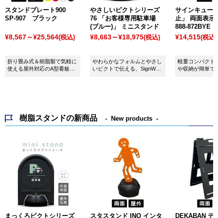
スタンドプレート900
やさしいピクトシリーズ
サインキュート
SP-907 ブラック
76 「お客様専用駐車場
止」 両面表示
(ブルー)」 ミニスタンド
888-872BYE
¥8,567～¥25,564
¥8,663～¥18,975
¥14,515
(税込)
(税込)
(税込)
折り畳み式＆樹脂製で気軽に
やわらかなフォルムとやさし
軽量コンパクト
使える屋外対応のA型看板
いピクトで伝える、SignWeb
や収納が簡単で
（両面）。SP-907：ブラッ
ネットショップ限定デザイン
ク。表示サイズ：
の案内サイン。
W300×H760mm
樹脂スタンドの新商品
New products
まっくろピクトシリーズ
スタスタンド INO インタ
DEKABAN 