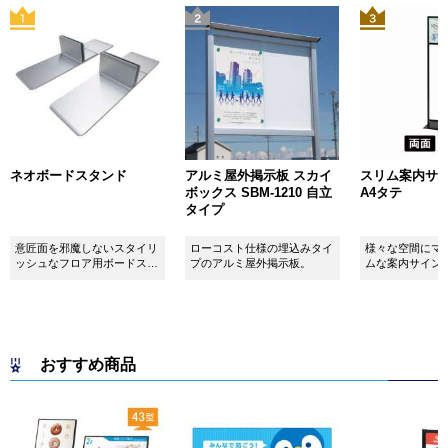
ネオボードスタンド
アルミ屋外掲示板 スカイ
スリム案内サイン
ボックス SBM-1210 自立
A4タテ
タイプ
意匠面を邪魔しないスタイリ
ローコスト仕様の埋込みタイ
様々な空間にマ
ッシュなフロア用ボードスタ
プのアルミ屋外掲示板。
ムな案内サイン
ンドです！
おすすめ商品