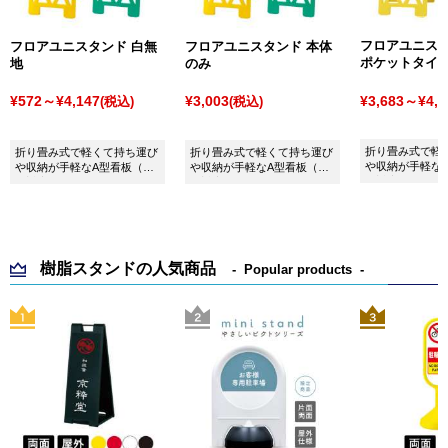
フロアユニスタ
フロアユニスタンド 白無
フロアユニスタンド 本体
ポケットタイ
地
のみ
¥3,683～¥4,3
¥572～¥4,147
¥3,003
(税込)
(税込)
折り畳み式で軽
折り畳み式で軽くて持ち運び
折り畳み式で軽くて持ち運び
や収納が手軽な
や収納が手軽なA型看板（両
や収納が手軽なA型看板（両
面対応）
面対応）
面対応）
樹脂スタンドの人気商品
Popular products