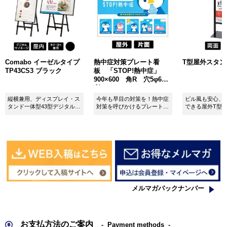
Comabo イーゼルタイプ
熱中症対策プレート看
T型屋外スタンド 
TP43CS3 ブラック
板 「STOP!熱中症」
900×600 角R 穴5φ6カ
所 SignWebオリジナル
縦横兼用、ディスプレイ・ス
今年も早目の対策を！熱中症
ビル風も安心、
タンド一体型43型デジタルサ
対策を呼びかけるプレート看
できる屋外T型
イネージ。
板。
板。
メルマガバックナンバー
お支払方法のご案内
Payment methods