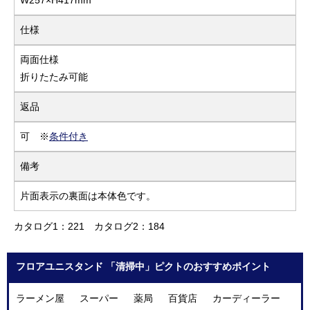
W257×H417mm
仕様
両面仕様
折りたたみ可能
返品
可 ※
条件付き
備考
片面表示の裏面は本体色です。
カタログ1：221
カタログ2：184
フロアユニスタンド 「清掃中」ピクトのおすすめポイント
ラーメン屋 スーパー 薬局 百貨店 カーディーラー