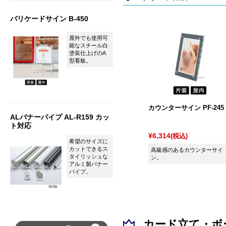
バリケードサイン B-450
屋外でも使用可
能なスチール白
塗装仕上げのA
型看板。
カウンターサイン PF-245
ALバナーパイプ AL-R159 カッ
ト対応
¥6,314
(税込)
希望のサイズに
カットできるス
高級感のあるカウンターサイ
タイリッシュな
ン。
アルミ製バナー
パイプ。
カード立て・ボ