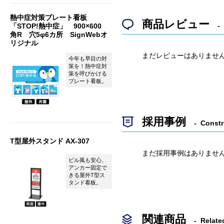
熱中症対策プレート看板
商品レビュー
「STOP!熱中症」 900×600
角R 穴5φ6カ所 SignWebオ
リジナル
まだレビューはありませ
今年も早目の対
策を！熱中症対
策を呼びかける
プレート看板。
採用事例
Constr
T型屋外スタンド AX-307
まだ採用事例はありませ
ビル風も安心、
アンカー固定で
きる屋外T型ス
タンド看板。
関連商品
Relate