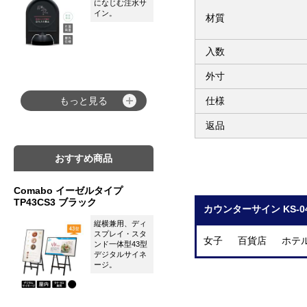
になじむ注水サ
イン。
材質
入数
外寸
仕様
もっと見る
返品
おすすめ商品
Comabo イーゼルタイプ
TP43CS3 ブラック
カウンターサイン KS-
縦横兼用、ディ
スプレイ・スタ
女子 百貨店 ホテ
ンド一体型43型
デジタルサイネ
ージ。