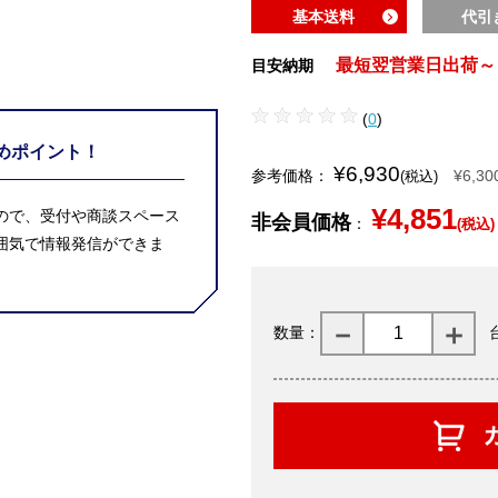
基本送料
代引
最短翌営業日出荷～
目安納期
(
0
)
めポイント！
¥6,930
参考価格：
¥6,30
(税込)
¥4,851
ので、受付や商談スペース
非会員価格
：
(税込)
囲気で情報発信ができま
数量：