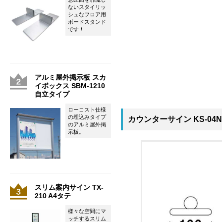
ないスタイリッ
シュなフロア用
ボードスタンド
です！
アルミ屋外掲示板 スカ
イボックス SBM-1210
自立タイプ
ローコスト仕様
の埋込みタイプ
カウンターサイン KS-04
のアルミ屋外掲
示板。
スリム案内サイン TX-
210 A4タテ
様々な空間にマ
ッチするスリム