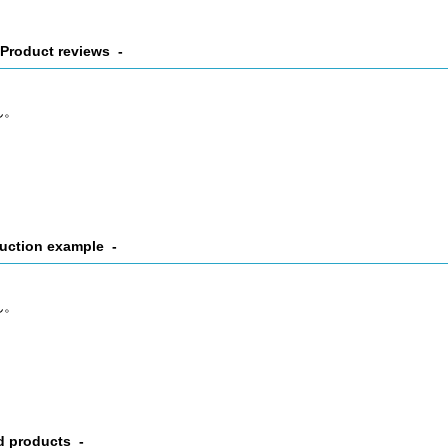
Product reviews
ん。
uction example
ん。
d products