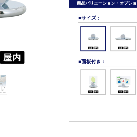
商品バリエーション・オプショ
■サイズ
：
■面板付き
：