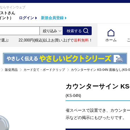
ならサインウェブ
ストさん
イント）
ログイン
新規会員登録
ホーム
で選ぶ
22,000円(税込)以上お買い上げで
送料無料
！
販促用品
カード立て・ボードクリップ
カウンターサイン KS-04N 面板なし(KS-0
カウンターサイン KS-
(KS-04N)
省スペースで設置でき、カウンタ
示などの掲示にもぴったりです。