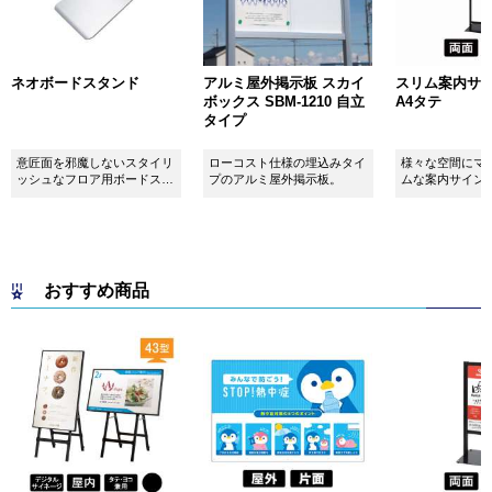
ネオボードスタンド
アルミ屋外掲示板 スカイ
スリム案内サイン
ボックス SBM-1210 自立
A4タテ
タイプ
意匠面を邪魔しないスタイリ
ローコスト仕様の埋込みタイ
様々な空間にマ
ッシュなフロア用ボードスタ
プのアルミ屋外掲示板。
ムな案内サイン
ンドです！
おすすめ商品