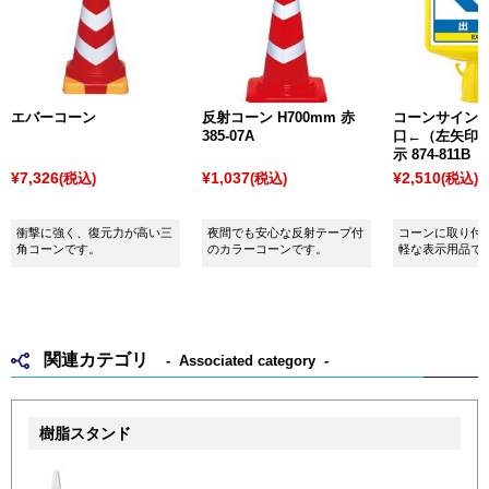
エバーコーン
反射コーン H700mm 赤
コーンサイント
385-07A
口←（左矢印）
示 874-811B
¥7,326
¥1,037
¥2,510
(税込)
(税込)
(税込)
衝撃に強く、復元力が高い三
夜間でも安心な反射テープ付
コーンに取り付
角コーンです。
のカラーコーンです。
軽な表示用品で
関連カテゴリ
Associated category
樹脂スタンド