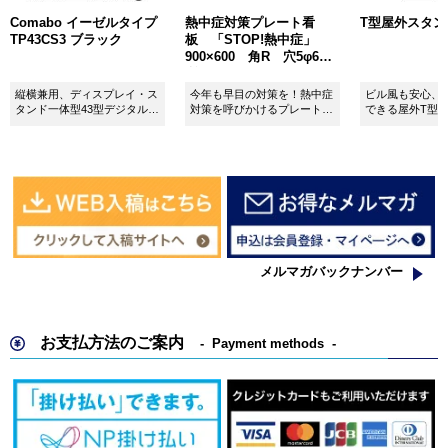
Comabo イーゼルタイプ
熱中症対策プレート看
T型屋外スタンド 
TP43CS3 ブラック
板 「STOP!熱中症」
900×600 角R 穴5φ6カ
所 SignWebオリジナル
縦横兼用、ディスプレイ・ス
今年も早目の対策を！熱中症
ビル風も安心、
タンド一体型43型デジタルサ
対策を呼びかけるプレート看
できる屋外T型
イネージ。
板。
板。
メルマガバックナンバー
お支払方法のご案内
Payment methods