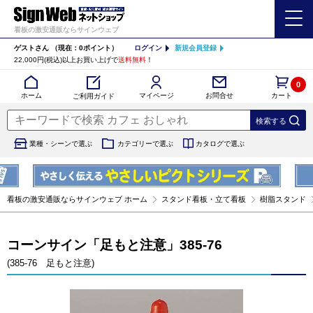
看板の激安通販ならサインウェブ
ゲストさん
（現在：0ポイント）
ログイン
新規会員登録
22,000円(税込)以上お買い上げで
送料無料
！
0
カート
マイページ
ホーム
お問合せ
ご利用ガイド
業種・シーンで選ぶ
カテゴリーで選ぶ
カタログで選ぶ
看板の激安通販ならサインウェブ ホーム
スタンド看板・立て看板
樹脂スタンド
コーンサイン「足もと注意」385-76
(385-76 足もと注意)