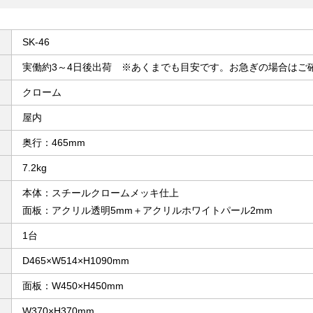
SK-46
実働約3～4日後出荷 ※あくまでも目安です。お急ぎの場合はご
クローム
屋内
奥行：465mm
7.2kg
本体：スチールクロームメッキ仕上
面板：アクリル透明5mm＋アクリルホワイトパール2mm
1台
D465×W514×H1090mm
面板：W450×H450mm
W370×H370mm