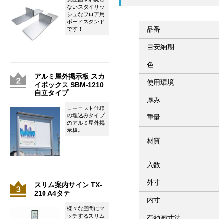
ないスタイリッ
シュなフロア用
ボードスタンド
品番
です！
目安納期
色
アルミ屋外掲示板 スカ
使用環境
イボックス SBM-1210
自立タイプ
厚み
ローコスト仕様
の埋込みタイプ
重量
のアルミ屋外掲
示板。
材質
入数
外寸
スリム案内サイン TX-
210 A4タテ
内寸
様々な空間にマ
ッチするスリム
有効画寸法