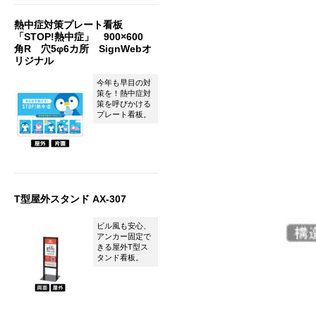
熱中症対策プレート看板
「STOP!熱中症」 900×600
角R 穴5φ6カ所 SignWebオ
リジナル
今年も早目の対
策を！熱中症対
策を呼びかける
プレート看板。
T型屋外スタンド AX-307
ビル風も安心、
アンカー固定で
きる屋外T型ス
タンド看板。