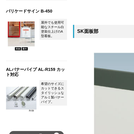
バリケードサイン B-450
屋外でも使用可
能なスチール白
SK面板部
塗装仕上げのA
型看板。
ALバナーパイプ AL-R159 カッ
ト対応
希望のサイズに
カットできるス
タイリッシュな
アルミ製バナー
パイプ。