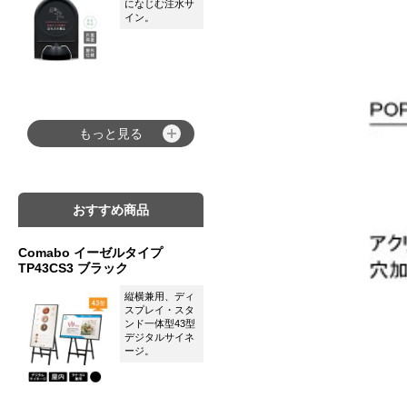
になじむ注水サ
イン。
もっと見る
おすすめ商品
Comabo イーゼルタイプ
TP43CS3 ブラック
縦横兼用、ディ
スプレイ・スタ
ンド一体型43型
デジタルサイネ
ージ。