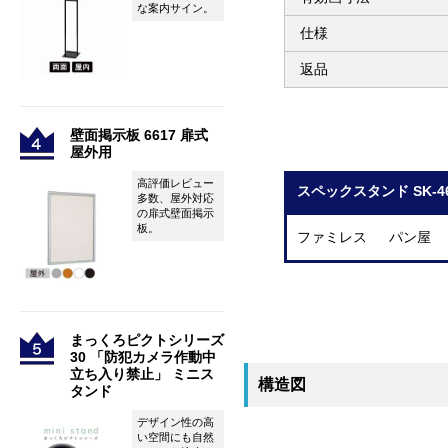
な案内サイン。
仕様
返品
壁面掲示板 6617 扉式
屋外用
高評価レビュー
スペックスタンド SK-
多数、屋外対応
の扉式壁面掲示
板。
ファミレス パン屋
まっくろピクトシリーズ
30 「防犯カメラ作動中
立ち入り禁止」 ミニス
構造図
タンド
デザイン性の高
い空間にも自然