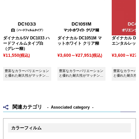
ダイナカルSV DC1033 ハ
ダイナカル DC1051M マ
ダイナカル DC4
ードフィルムタイプ白
ットホワイト クリア糊
エンタルレッ
（グレー糊）
¥11,550
¥3,600～¥27,951
¥3,600～¥27,
(税込)
(税込)
豊富なカラーバリエーション
豊富なカラーバリエーション
豊富なカラーバ
と優れた耐久性がマッチング
と優れた耐久性がマッチング
と優れた耐久性
したシート ダイナカルSV
したシート ダイナカル
したシート ダイ
DC1033 硬めフィルム白（グ
DC1051M マットホワイトク
DC4134 オリ
レー糊）です。
リア糊です。
です。
関連カテゴリ
Associated category
カラーフィルム