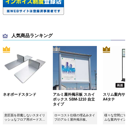
人気商品ランキング
ネオボードスタンド
アルミ屋外掲示板 スカイ
スリム案内サイン
ボックス SBM-1210 自立
A4タテ
タイプ
意匠面を邪魔しないスタイリ
ローコスト仕様の埋込みタイ
様々な空間にマ
ッシュなフロア用ボードスタ
プのアルミ屋外掲示板。
ムな案内サイン
ンドです！