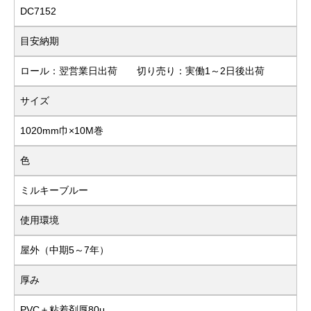
DC7152
目安納期
ロール：翌営業日出荷 切り売り：実働1～2日後出荷
サイズ
1020mm巾×10M巻
色
ミルキーブルー
使用環境
屋外（中期5～7年）
厚み
PVC＋粘着剤厚80μ