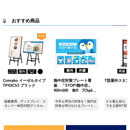
おすすめ商品
Comabo イーゼルタイプ
熱中症対策プレート看
T型屋外スタンド 
TP43CS3 ブラック
板 「STOP!熱中症」
900×600 角R 穴5φ6カ
所 SignWebオリジナル
縦横兼用、ディスプレイ・ス
今年も早目の対策を！熱中症
ビル風も安心、
タンド一体型43型デジタルサ
対策を呼びかけるプレート看
できる屋外T型
イネージ。
板。
板。