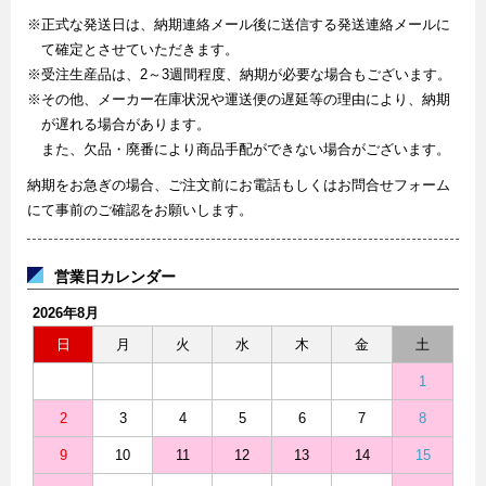
※正式な発送日は、納期連絡メール後に送信する発送連絡メールに
て確定とさせていただきます。
※受注生産品は、2～3週間程度、納期が必要な場合もございます。
※その他、メーカー在庫状況や運送便の遅延等の理由により、納期
が遅れる場合があります。
また、欠品・廃番により商品手配ができない場合がございます。
納期をお急ぎの場合、ご注文前にお電話もしくはお問合せフォーム
にて事前のご確認をお願いします。
営業日カレンダー
2026年8月
日
月
火
水
木
金
土
1
2
3
4
5
6
7
8
9
10
11
12
13
14
15