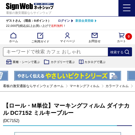
看板の激安通販ならサインウェブ
ゲストさん
（現在：0ポイント）
ログイン
新規会員登録
22,000円(税込)以上お買い上げで
送料無料
！
0
カート
マイページ
ホーム
お問合せ
ご利用ガイド
業種・シーンで選ぶ
カテゴリーで選ぶ
カタログで選ぶ
看板の激安通販ならサインウェブ ホーム
マーキングフィルム
カラーフィルム
【ロール・M単位】マーキングフィルム ダイナカ
ル DC7152 ミルキーブルー
(DC7152)